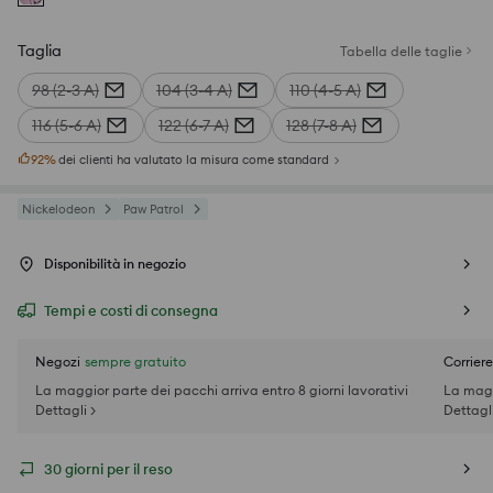
Taglia
Tabella delle taglie
98 (2-3 A)
104 (3-4 A)
110 (4-5 A)
116 (5-6 A)
122 (6-7 A)
128 (7-8 A)
92
%
dei clienti ha valutato la misura come standard
Nickelodeon
Paw Patrol
Disponibilità in negozio
Tempi e costi di consegna
Negozi
sempre gratuito
Corriere
La maggior parte dei pacchi arriva entro 8 giorni lavorativi
La magg
Dettagli >
Dettagli
30 giorni per il reso