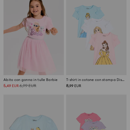
Abito con gonna in tulle Barbie
T-shirt in cotone con stampa Disney 3 pack
5
6,99
EUR
8
,
49
EUR
,
99
EUR