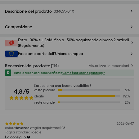
Descrizione del prodotto
034CA-04X
Composizione
Extra -30% sui Saldi fino a -50% acquistando almeno 2 articoli
(Regolamento)
Facciamo parte dell'Unione europea
Recensioni del prodotto
(
114
)
Visualizza le recensioni
Tutte le recensioni sono verificate
Come funzionano i punteggi?
L'articolo ha una buona vestibilità?
4,8/5
veste piccolo
6
%
ideale
92
%
veste grande
2
%
2026-06-17
colore
:
lavanda
taglia acquistata
:
128
Taglia standard
:
ideale
Lo consiglio ❤️