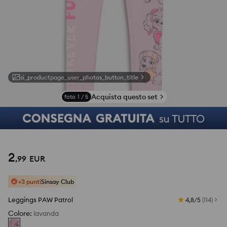
si_productpage_user_photos_button_title
Acquista questo set
foto
1
/
5
2
,
99
EUR
+3 punti
Sinsay Club
Leggings PAW Patrol
4,8/5
(
114
)
Colore
:
lavanda