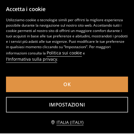
Accetta i cookie
Utilizziamo cookie o tecnologie simili per offrirti la migliore esperienza
possibile durante la navigazione sul nostro sito web. Accettando tutti i
cookie permetti al nostro sito di offrirti un maggiore comfort durante i
tuoi acquisti in base alle tue preferenze e abitudini, mostrandoti i prodotti
e i servizi più adatti alle tue esigenze. Puoi modificare le tue preferenze
in qualsiasi momento cliccando su “Impostazioni”. Per maggiori
Politica sui cookie
informazioni consulta la
e
l’Informativa sulla privacy
.
OK
Ciclisti 3 pack Gabby's Dollhouse
Leggings The Lion King
7
8,99
EUR
2
2,99
EUR
,
49
EUR
,
49
EUR
IMPOSTAZIONI
Avvisami
ITALIA (ITALY)