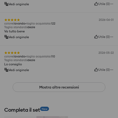
Utile
(
0
)
Vedi originale
2026-06-01
colore
:
lavanda
taglia acquistata
:
122
Taglia standard
:
ideale
Va tutto bene
Utile
(
0
)
Vedi originale
2026-05-22
colore
:
lavanda
taglia acquistata
:
110
Taglia standard
:
ideale
Lo consiglio
Utile
(
0
)
Vedi originale
Mostra altre recensioni
Completa il set
New