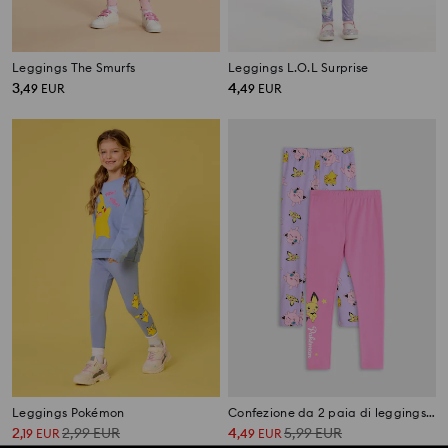
Leggings The Smurfs
Leggings L.O.L Surprise
3
4
,
49
EUR
,
49
EUR
Leggings Pokémon
Confezione da 2 paia di leggings Pokémon
2
2,99
EUR
4
5,99
EUR
,
19
EUR
,
49
EUR