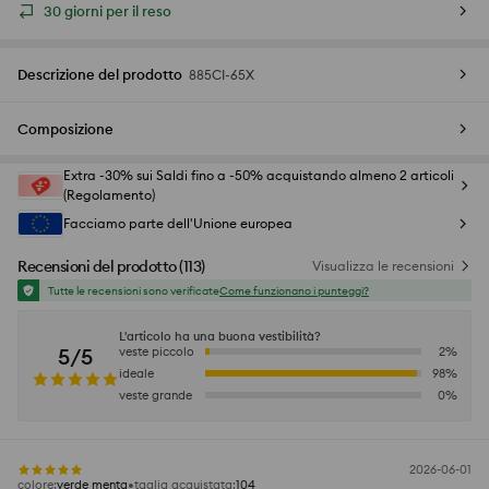
30 giorni per il reso
Descrizione del prodotto
885CI-65X
Composizione
Extra -30% sui Saldi fino a -50% acquistando almeno 2 articoli
(Regolamento)
Facciamo parte dell'Unione europea
Recensioni del prodotto
(
113
)
Visualizza le recensioni
Tutte le recensioni sono verificate
Come funzionano i punteggi?
L'articolo ha una buona vestibilità?
5/5
veste piccolo
2
%
ideale
98
%
veste grande
0
%
2026-06-01
colore
:
verde menta
taglia acquistata
:
104