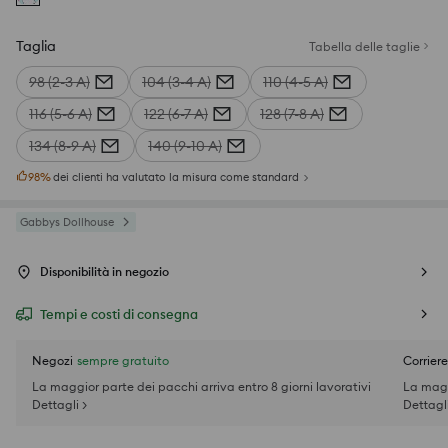
Taglia
Tabella delle taglie
98 (2-3 A)
104 (3-4 A)
110 (4-5 A)
116 (5-6 A)
122 (6-7 A)
128 (7-8 A)
134 (8-9 A)
140 (9-10 A)
98
%
dei clienti ha valutato la misura come standard
Gabbys Dollhouse
Disponibilità in negozio
Tempi e costi di consegna
Negozi
sempre gratuito
Corriere
La maggior parte dei pacchi arriva entro 8 giorni lavorativi
La magg
Dettagli >
Dettagli