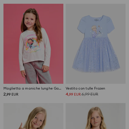
Maglietta a maniche lunghe Gabby's Dollhouse
Vestito con tulle Frozen
2
4
6,99
EUR
,
99
EUR
,
99
EUR