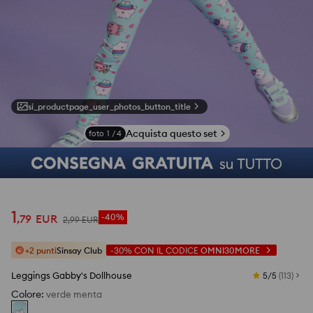
si_productpage_user_photos_button_title
Acquista questo set
foto
1
/
4
1
,
79
EUR
-40%
2
,
99
EUR
+2 punti
Sinsay Club
-30%
CON IL CODICE
OMNI30MORE
Leggings Gabby's Dollhouse
5/5
(
113
)
Colore
:
verde menta