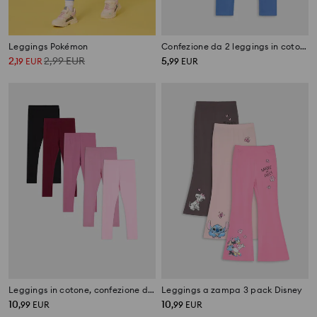
Leggings Pokémon
Confezione da 2 leggings in cotone Lilo & Stitch
2
2,99
EUR
5
,
19
EUR
,
99
EUR
Leggings in cotone, confezione da 5 pezzi
Leggings a zampa 3 pack Disney
10
10
,
99
EUR
,
99
EUR