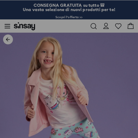
CONSEGNA GRATUITA su tutto 🎒
Una vasta selezione di nuovi prodotti per te!
Scopri l’offerta >>