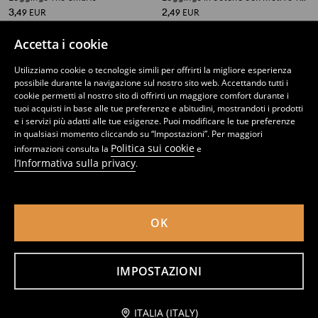
3
2
,
49
EUR
,
49
EUR
Accetta i cookie
Utilizziamo cookie o tecnologie simili per offrirti la migliore esperienza
possibile durante la navigazione sul nostro sito web. Accettando tutti i
cookie permetti al nostro sito di offrirti un maggiore comfort durante i
tuoi acquisti in base alle tue preferenze e abitudini, mostrandoti i prodotti
e i servizi più adatti alle tue esigenze. Puoi modificare le tue preferenze
in qualsiasi momento cliccando su “Impostazioni”. Per maggiori
Politica sui cookie
informazioni consulta la
e
l’Informativa sulla privacy
.
OK
Confezione da 2 leggings in cotone Disney
Leggings in cotone Minnie Mouse
5
5
,
99
EUR
,
99
EUR
IMPOSTAZIONI
Avvisami
ITALIA (ITALY)