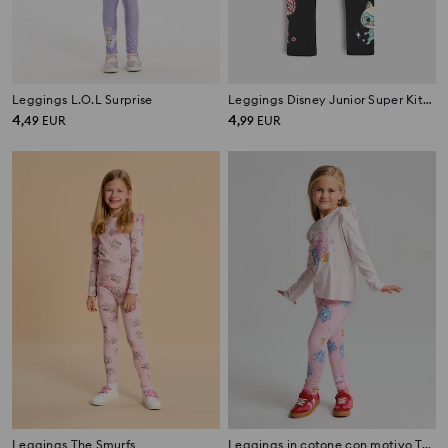
Leggings L.O.L Surprise
Leggings Disney Junior Super Kitties
4
4
,
49
EUR
,
99
EUR
Leggings The Smurfs
Leggings in cotone con motivo Tom and Jerry