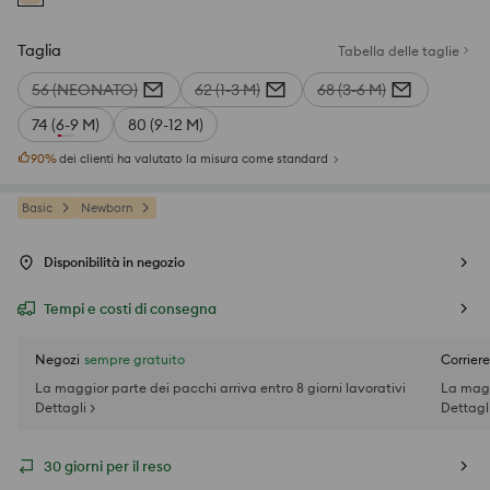
Taglia
Tabella delle taglie
56 (NEONATO)
62 (1-3 M)
68 (3-6 M)
74 (6-9 M)
80 (9-12 M)
90
%
dei clienti ha valutato la misura come standard
Basic
Newborn
Disponibilità in negozio
Tempi e costi di consegna
Negozi
sempre gratuito
Corriere
La maggior parte dei pacchi arriva entro 8 giorni lavorativi
La magg
Dettagli >
Dettagli
30 giorni per il reso