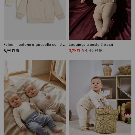
Felpe in cotone a girocollo con stampa orsetti 2 pack
Leggings a coste 2 pezzi
5
3
4,49
EUR
,
99
EUR
,
79
EUR