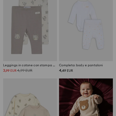
Leggings in cotone con stampa gatti
Completo: body e pantaloni
3
4,99
EUR
4
,
99
EUR
,
49
EUR