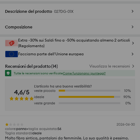
Descrizione del prodotto
027DG-01X
Composizione
Extra -30% sui Saldi fino a -50% acquistando almeno 2 articoli
(Regolamento)
Facciamo parte dell'Unione europea
Recensioni del prodotto
(
14
)
Visualizza le recensioni
Tutte le recensioni sono verificate
Come funzionano i punteggi?
L'articolo ha una buona vestibilità?
4,6/5
veste piccolo
10
%
ideale
90
%
veste grande
0
%
2026-06-30
colore
:
panna
taglia acquistata
:
56
Taglia standard
:
ideale
Molto fibra sintica, pantaloni da femminile. La sua qualità è pessima.