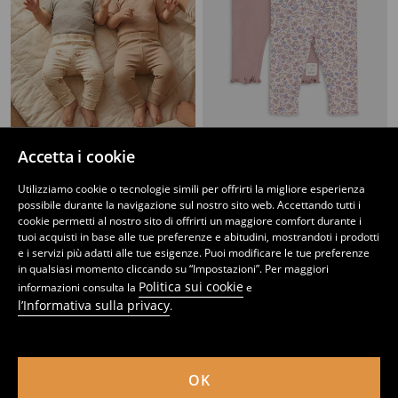
Accetta i cookie
Confezione da 2 leggings in cotone
Leggings in cotone in maglia a coste 2 pack
3
4
,
99
EUR
,
99
EUR
Utilizziamo cookie o tecnologie simili per offrirti la migliore esperienza
possibile durante la navigazione sul nostro sito web. Accettando tutti i
cookie permetti al nostro sito di offrirti un maggiore comfort durante i
tuoi acquisti in base alle tue preferenze e abitudini, mostrandoti i prodotti
e i servizi più adatti alle tue esigenze. Puoi modificare le tue preferenze
in qualsiasi momento cliccando su “Impostazioni”. Per maggiori
Politica sui cookie
informazioni consulta la
e
l’Informativa sulla privacy
.
OK