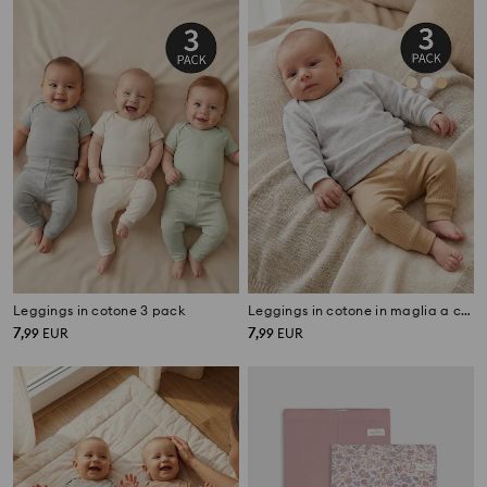
Leggings in cotone 3 pack
Leggings in cotone in maglia a coste 3 pack
7
7
,
99
EUR
,
99
EUR