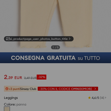
si_productpage_user_photos_button_title
1
/
5
2
,
39
EUR
-32%
3
,
49
EUR
+3 punti
Sinsay Club
-30%
CON IL CODICE
OMNI30MORE
Leggings
4,6/5
(
14
)
Colore
:
panna