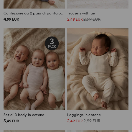
Confezione da 2 paia di pantaloni da tuta jogger
Trousers with tie
4
2
2,99
EUR
,
99
EUR
,
49
EUR
Set di 3 body in cotone
Leggings in cotone
5
2
2,99
EUR
,
49
EUR
,
49
EUR