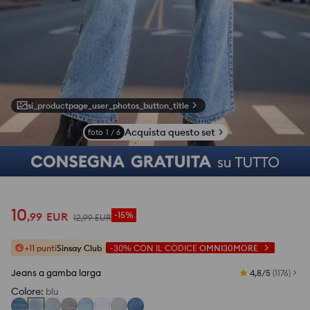
si_productpage_user_photos_button_title
Acquista questo set
foto
1
/
6
10
,
99
EUR
-15%
12
,
99
EUR
+11 punti
Sinsay Club
-30%
CON IL CODICE
OMNI30MORE
Jeans a gamba larga
4,8/5
(
1176
)
Colore
:
blu