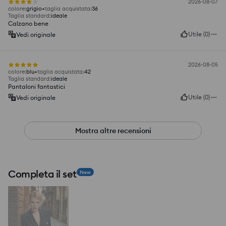
2026-08-07
colore
:
grigio
taglia acquistata
:
36
Taglia standard
:
ideale
Calzano bene
Utile
(
0
)
Vedi originale
2026-08-05
colore
:
blu
taglia acquistata
:
42
Taglia standard
:
ideale
Pantaloni fantastici
Utile
(
0
)
Vedi originale
Mostra altre recensioni
Completa il set
New