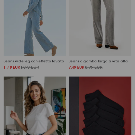
Jeans wide leg con effetto lavato
Jeans a gamba larga a vita alta
11
17,99
EUR
7
8,99
EUR
,
49
EUR
,
49
EUR