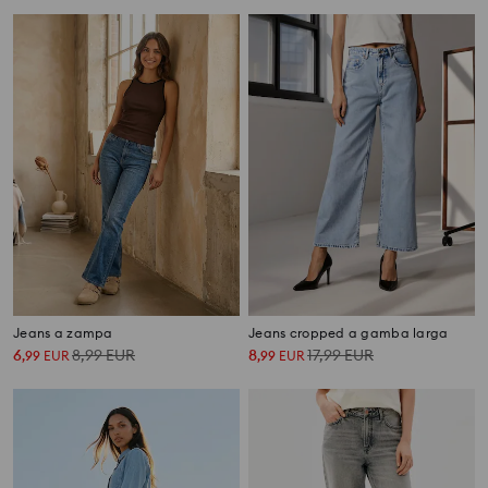
Jeans a zampa
Jeans cropped a gamba larga
6
8,99
EUR
8
17,99
EUR
,
99
EUR
,
99
EUR