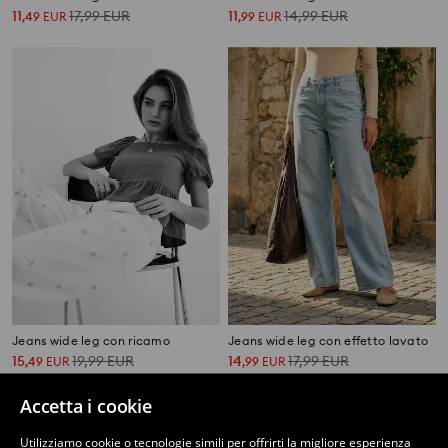
11
17,99
EUR
11
14,99
EUR
,
49
EUR
,
99
EUR
Jeans wide leg con ricamo
Jeans wide leg con effetto lavato
15
19,99
EUR
14
17,99
EUR
,
49
EUR
,
99
EUR
Accetta i cookie
Utilizziamo cookie o tecnologie simili per offrirti la migliore esperienza