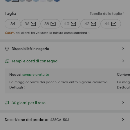
Taglia
Tabella delle taglie
34
36
38
40
42
44
80
%
dei clienti ha valutato la misura come standard
Disponibilità in negozio
Tempi e costi di consegna
Negozi
sempre gratuito
Corriere
La maggior parte dei pacchi arriva entro 8 giorni lavorativi
La magg
Dettagli >
Dettagli
30 giorni per il reso
Descrizione del prodotto
438CA-50J