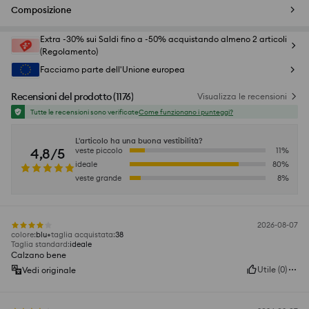
Composizione
Extra -30% sui Saldi fino a -50% acquistando almeno 2 articoli
(Regolamento)
Facciamo parte dell'Unione europea
Recensioni del prodotto
(
1176
)
Visualizza le recensioni
Tutte le recensioni sono verificate
Come funzionano i punteggi?
L'articolo ha una buona vestibilità?
4,8/5
veste piccolo
11
%
ideale
80
%
veste grande
8
%
2026-08-07
colore
:
blu
taglia acquistata
:
38
Taglia standard
:
ideale
Calzano bene
Utile
(
0
)
Vedi originale