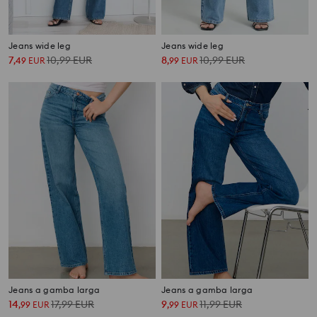
Jeans wide leg
Jeans wide leg
7
10,99
EUR
8
10,99
EUR
,
49
EUR
,
99
EUR
Jeans a gamba larga
Jeans a gamba larga
14
17,99
EUR
9
11,99
EUR
,
99
EUR
,
99
EUR