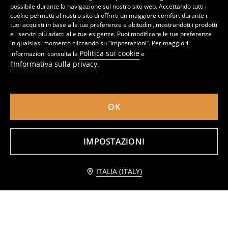
possibile durante la navigazione sul nostro sito web. Accettando tutti i
cookie permetti al nostro sito di offrirti un maggiore comfort durante i
tuoi acquisti in base alle tue preferenze e abitudini, mostrandoti i prodotti
e i servizi più adatti alle tue esigenze. Puoi modificare le tue preferenze
in qualsiasi momento cliccando su “Impostazioni”. Per maggiori
Politica sui cookie
informazioni consulta la
e
l’Informativa sulla privacy
.
OK
Pantaloni
Jeans a gamba larga
9
19,99
EUR
17
,
99
EUR
,
99
EUR
IMPOSTAZIONI
Aggiungi al carrello
ITALIA (ITALY)
10,99 EUR