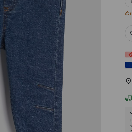
8
N
L
a
D