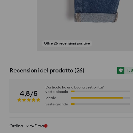
Oltre 25 recensioni positive
si_productpage_user_photos_button_title
Recensioni del prodotto
(
26
)
Tut
L'articolo ha una buona vestibilità?
4,8/5
veste piccolo
ideale
veste grande
Ordina
Filtra
1