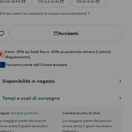
86 (12-18 M)
92 (1,5-2 A)
98 (2-3 A)
8
%
dei clienti ha valutato la misura come standard
Avvisami
Extra -30% sui Saldi fino a -50% acquistando almeno 2 articoli
(Regolamento)
Facciamo parte dell'Unione europea
Disponibilità in negozio
Tempi e costi di consegna
egozi
sempre gratuito
Corriere/punto di ritiro
a maggior parte dei pacchi
La maggior parte dei pacchi
rriva entro 8 giorni lavorativi
arriva entro 7 giorni lavorativi
ettagli >
Dettagli >