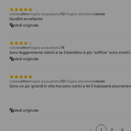
colore
:
altro
taglia acquistata
:
92
Taglia standard
:
ideale
Qualità eccellente
Vedi originale
colore
:
altro
taglia acquistata
:
74
Sono leggermente ridotti e se il bambino è più "soffice" sono stret
Vedi originale
colore
:
altro
taglia acquistata
:
92
Taglia standard
:
ideale
Sono un po' grandi in vita ma sono carini e lei li indosserà sicuramen
Vedi originale
1
2
3
.