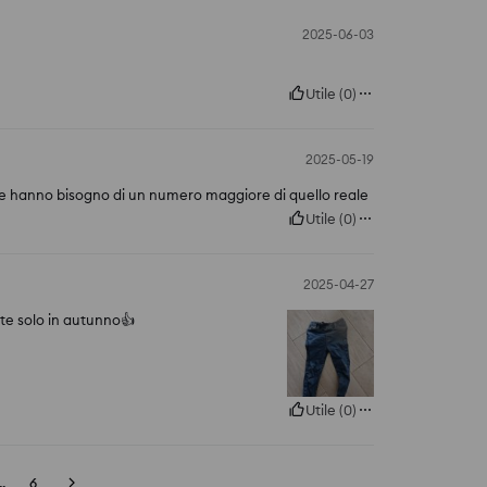
2025-06-03
Utile
(
0
)
2025-05-19
ti e hanno bisogno di un numero maggiore di quello reale
Utile
(
0
)
2025-04-27
te solo in autunno👍️
Utile
(
0
)
..
6