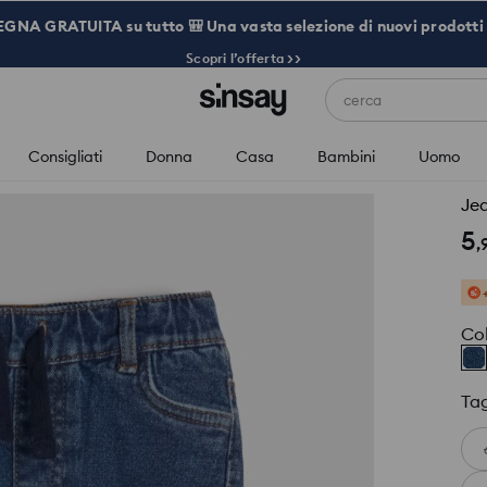
NA GRATUITA su tutto 🎒 Una vasta selezione di nuovi prodotti 
Scopri l’offerta >>
cerca
Consigliati
Donna
Casa
Bambini
Uomo
Je
5
,
Co
Tag