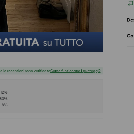
Des
Co
te le recensioni sono verificate
Come funzionano i punteggi?
12
%
80
%
8
%