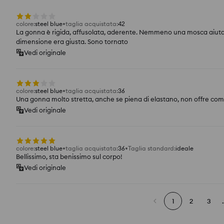
colore
:
steel blue
taglia acquistata
:
42
La gonna è rigida, affusolata, aderente. Nemmeno una mosca aiuta. 
dimensione era giusta. Sono tornato
Vedi originale
colore
:
steel blue
taglia acquistata
:
36
Una gonna molto stretta, anche se piena di elastano, non offre co
Vedi originale
colore
:
steel blue
taglia acquistata
:
36
Taglia standard
:
ideale
Bellissimo, sta benissimo sul corpo!
Vedi originale
1
2
3
.