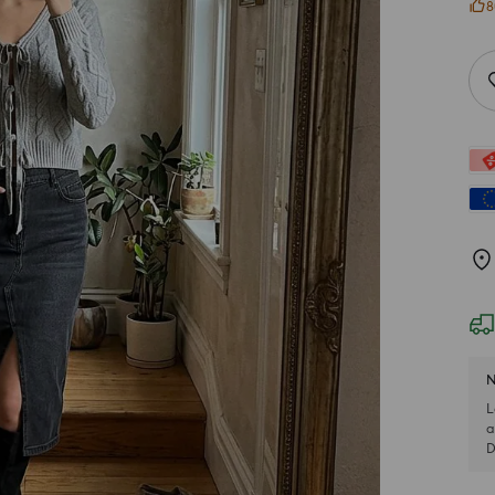
8
N
L
a
D