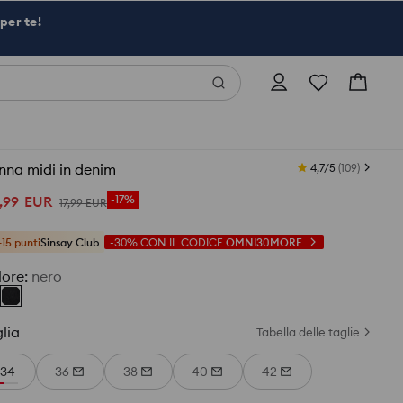
per te!
nna midi in denim
4,7/5
(
109
)
,
99
EUR
-17%
17
,
99
EUR
+15 punti
Sinsay Club
-30%
CON IL CODICE
OMNI30MORE
lore
:
nero
lia
Tabella delle taglie
34
36
38
40
42