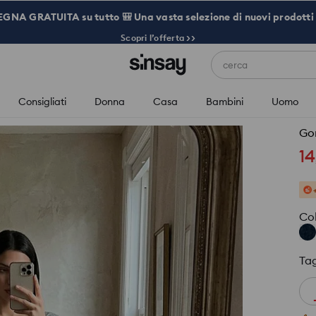
NA GRATUITA su tutto 🎒 Una vasta selezione di nuovi prodotti 
Scopri l’offerta >>
cerca
Consigliati
Donna
Casa
Bambini
Uomo
Go
14
Co
Tag