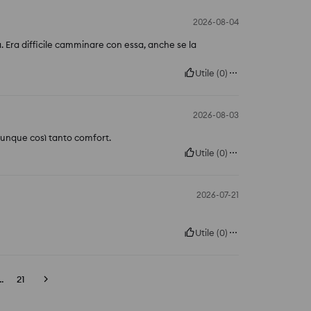
2026-08-04
Era difficile camminare con essa, anche se la
Utile
(
0
)
2026-08-03
munque così tanto comfort.
Utile
(
0
)
2026-07-21
Utile
(
0
)
..
21