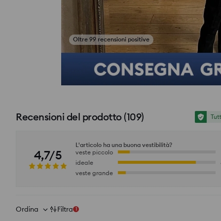
Oltre 99 recensioni positive
si_productpage_user_photos_button_title
Recensioni del prodotto
(
109
)
Tut
L'articolo ha una buona vestibilità?
4,7/5
veste piccolo
ideale
veste grande
Ordina
Filtra
1