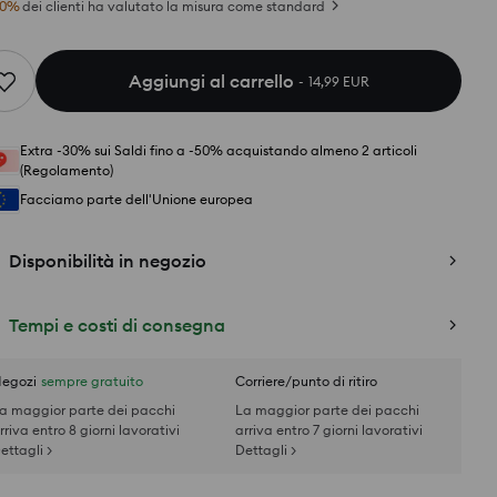
0
%
dei clienti ha valutato la misura come standard
Aggiungi al carrello
14,99 EUR
Extra -30% sui Saldi fino a -50% acquistando almeno 2 articoli
(Regolamento)
Facciamo parte dell'Unione europea
Disponibilità in negozio
Tempi e costi di consegna
egozi
sempre gratuito
Corriere/punto di ritiro
a maggior parte dei pacchi
La maggior parte dei pacchi
rriva entro 8 giorni lavorativi
arriva entro 7 giorni lavorativi
ettagli >
Dettagli >