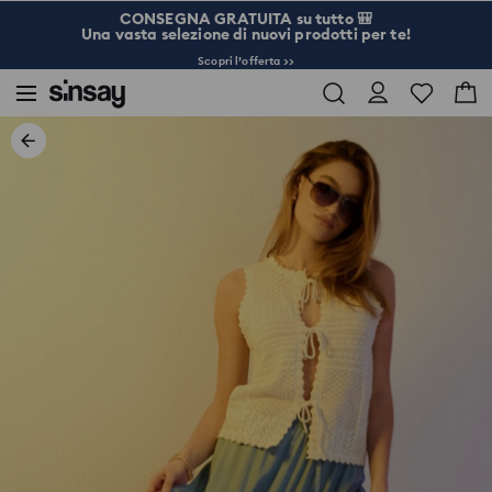
CONSEGNA GRATUITA su tutto 🎒
Una vasta selezione di nuovi prodotti per te!
Scopri l’offerta >>