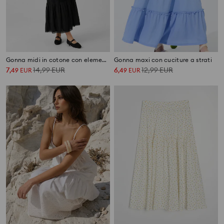
Gonna midi in cotone con elementi in pizzo
Gonna maxi con cuciture a strati
7
14,99
EUR
6
12,99
EUR
,
49
EUR
,
49
EUR