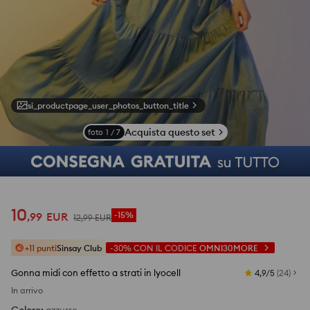
si_productpage_user_photos_button_title
Acquista questo set
foto
1
/
7
10
,
99
EUR
-15%
12
,
99
EUR
+11 punti
Sinsay Club
-30%
CON IL CODICE
OMNI30MORE
Gonna midi con effetto a strati in lyocell
4,9/5
(
24
)
In arrivo