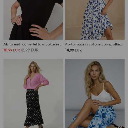
Abito midi con effetto a balze in viscosa
Abito maxi in cotone con spalline e stampa floreale
10
12,99
EUR
14
,
99
EUR
,
99
EUR