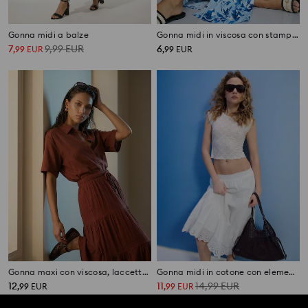
Gonna midi a balze
Gonna midi in viscosa con stampa floreale
7
9,99
EUR
6
,
99
EUR
,
99
EUR
Gonna maxi con viscosa, laccetto e balze
Gonna midi in cotone con elementi in pizzo
12
11
14,99
EUR
,
99
EUR
,
99
EUR