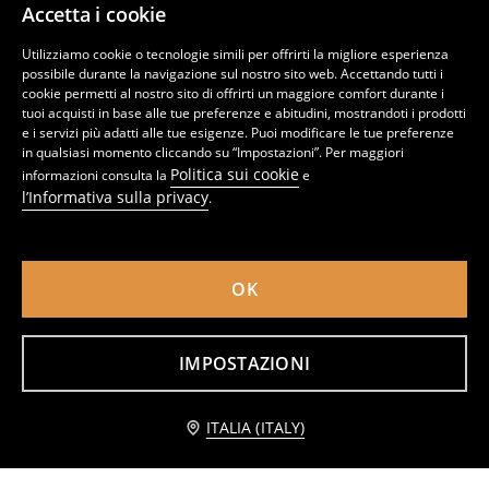
Accetta i cookie
Utilizziamo cookie o tecnologie simili per offrirti la migliore esperienza
possibile durante la navigazione sul nostro sito web. Accettando tutti i
cookie permetti al nostro sito di offrirti un maggiore comfort durante i
tuoi acquisti in base alle tue preferenze e abitudini, mostrandoti i prodotti
e i servizi più adatti alle tue esigenze. Puoi modificare le tue preferenze
in qualsiasi momento cliccando su “Impostazioni”. Per maggiori
Politica sui cookie
informazioni consulta la
e
l’Informativa sulla privacy
.
OK
Gonna midi a fiori in tessuto con viscosa
Gonna midi con stampa leopardata
8
10,99
EUR
9
,
99
EUR
,
99
EUR
IMPOSTAZIONI
Avvisami
ITALIA (ITALY)