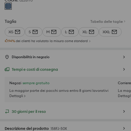
Colore
:
azzurro
Taglia
Tabella delle taglie
XS
S
M
L
XL
XXL
94
%
dei clienti ha valutato la misura come standard
Disponibilità in negozio
Tempi e costi di consegna
Negozi
sempre gratuito
Corriere
La maggior parte dei pacchi arriva entro 8 giorni lavorativi
La magg
Dettagli >
Dettagli
30 giorni per il reso
Descrizione del prodotto
158FJ-50X