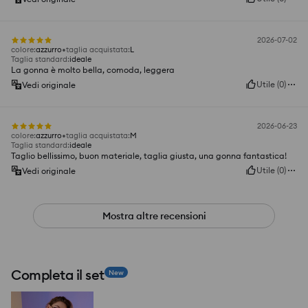
2026-07-02
colore
:
azzurro
taglia acquistata
:
L
Taglia standard
:
ideale
La gonna è molto bella, comoda, leggera
Utile
(
0
)
Vedi originale
2026-06-23
colore
:
azzurro
taglia acquistata
:
M
Taglia standard
:
ideale
Taglio bellissimo, buon materiale, taglia giusta, una gonna fantastica!
Utile
(
0
)
Vedi originale
Mostra altre recensioni
Completa il set
New