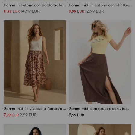
Gonna in cotone con bordo traforato
Gonna midi in cotone con effetto tiered e stampa floreale
11
14,99
EUR
9
12,99
EUR
,
99
EUR
,
99
EUR
Gonna midi in viscosa a fantasia floreale
Gonna midi con spacco con viscosa e misto lino
7
9,99
EUR
9
,
99
EUR
,
99
EUR