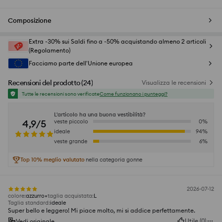
Composizione
Extra -30% sui Saldi fino a -50% acquistando almeno 2 articoli
(Regolamento)
Facciamo parte dell'Unione europea
Recensioni del prodotto
(
24
)
Visualizza le recensioni
Tutte le recensioni sono verificate
Come funzionano i punteggi?
L'articolo ha una buona vestibilità?
4,9/5
veste piccolo
0
%
ideale
94
%
veste grande
6
%
Top 10% meglio valutato
nella categoria gonne
2026-07-12
colore
:
azzurro
taglia acquistata
:
L
Taglia standard
:
ideale
Super bello e leggero! Mi piace molto, mi si addice perfettamente.
Utile
(
0
)
Vedi originale