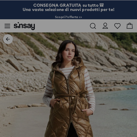
CONSEGNA GRATUITA su tutto 🎒
Una vasta selezione di nuovi prodotti per te!
Scopri l’offerta >>