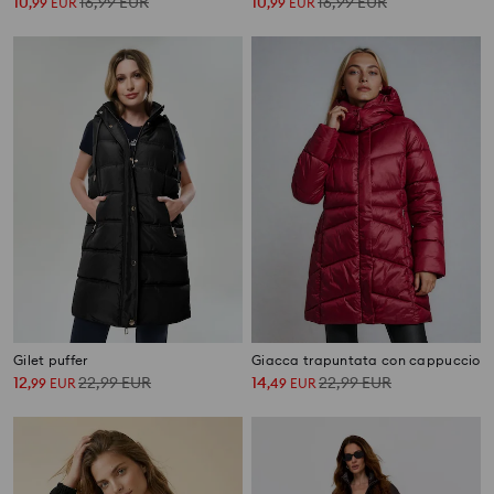
10
16,99
EUR
10
16,99
EUR
,
99
EUR
,
99
EUR
Gilet puffer
Giacca trapuntata con cappuccio
12
22,99
EUR
14
22,99
EUR
,
99
EUR
,
49
EUR