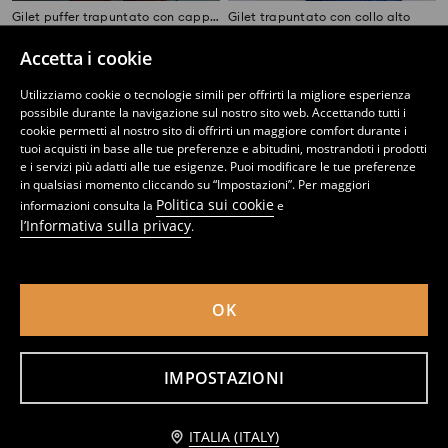
Gilet puffer trapuntato con cappuccio
Gilet trapuntato con collo alto
12
19,99
EUR
14
,
99
EUR
,
99
EUR
Accetta i cookie
Utilizziamo cookie o tecnologie simili per offrirti la migliore esperienza
possibile durante la navigazione sul nostro sito web. Accettando tutti i
cookie permetti al nostro sito di offrirti un maggiore comfort durante i
tuoi acquisti in base alle tue preferenze e abitudini, mostrandoti i prodotti
e i servizi più adatti alle tue esigenze. Puoi modificare le tue preferenze
in qualsiasi momento cliccando su “Impostazioni”. Per maggiori
Politica sui cookie
informazioni consulta la
e
l’Informativa sulla privacy
.
OK
Gilet puffer trapuntato con cappuccio
Gilet Imbottito Con Tasche
IMPOSTAZIONI
17
14
,
99
EUR
,
99
EUR
Avvisami
ITALIA (ITALY)