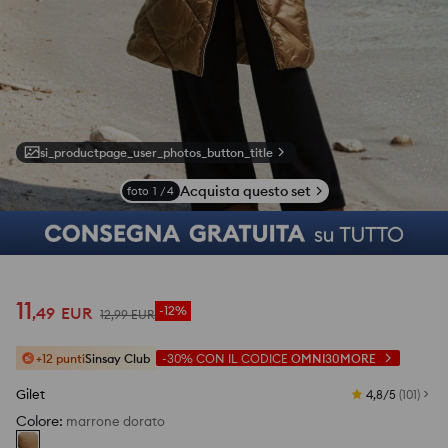
si_productpage_user_photos_button_title
Acquista questo set
foto
1
/
4
11
,
49
EUR
-12%
12
,
99
EUR
+12 punti
Sinsay Club
-30%
CON IL CODICE
OMNI30MORE
Gilet
4,8/5
(
101
)
Colore
:
marrone dorato