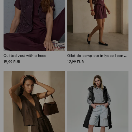
Quilted vest with a hood
Gilet da completo in lyocell con miscela di lino
19
12
,
99
EUR
,
99
EUR