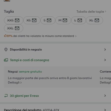
Taglia
Tabella delle taglie
XXS
XS
S
M
L
XL
XXL
89
%
dei clienti ha valutato la misura come standard
Disponibilità in negozio
Tempi e costi di consegna
Negozi
sempre gratuito
Corriere
La maggior parte dei pacchi arriva entro 8 giorni lavorativi
La magg
Dettagli >
Dettagli
30 giorni per il reso
Descrizione del prodotto
602DA-82X