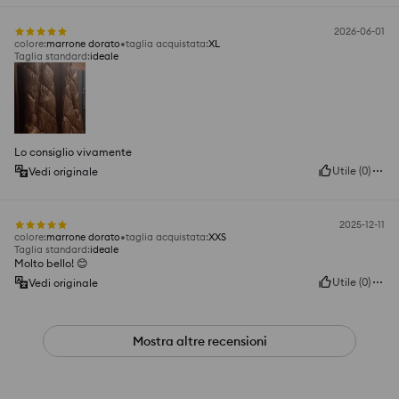
2026-06-01
colore
:
marrone dorato
taglia acquistata
:
XL
Taglia standard
:
ideale
Lo consiglio vivamente
Utile
(
0
)
Vedi originale
2025-12-11
colore
:
marrone dorato
taglia acquistata
:
XXS
Taglia standard
:
ideale
Molto bello! 😊
Utile
(
0
)
Vedi originale
Mostra altre recensioni