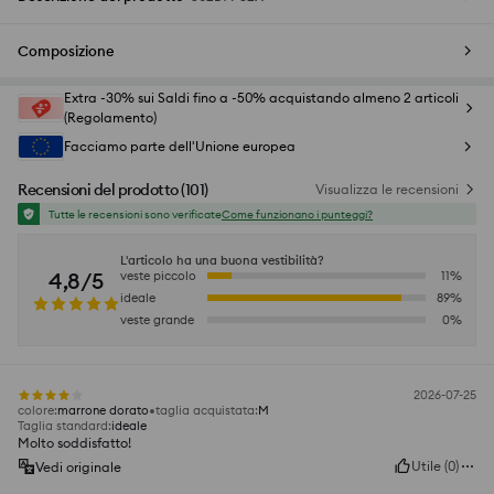
Composizione
Extra -30% sui Saldi fino a -50% acquistando almeno 2 articoli
(Regolamento)
Facciamo parte dell'Unione europea
Recensioni del prodotto
(
101
)
Visualizza le recensioni
Tutte le recensioni sono verificate
Come funzionano i punteggi?
L'articolo ha una buona vestibilità?
4,8/5
veste piccolo
11
%
ideale
89
%
veste grande
0
%
2026-07-25
colore
:
marrone dorato
taglia acquistata
:
M
Taglia standard
:
ideale
Molto soddisfatto!
Utile
(
0
)
Vedi originale