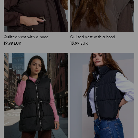
Quilted vest with a hood
Quilted vest with a hood
19
19
,
99
EUR
,
99
EUR