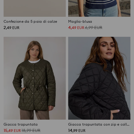
Confezione da 5 paia di calze
Maglia-blusa
2
4
6,99
EUR
,
49
EUR
,
49
EUR
Giacca trapuntata
Giacca trapuntata con zip e collo alto
15
18,99
EUR
14
,
49
EUR
,
99
EUR