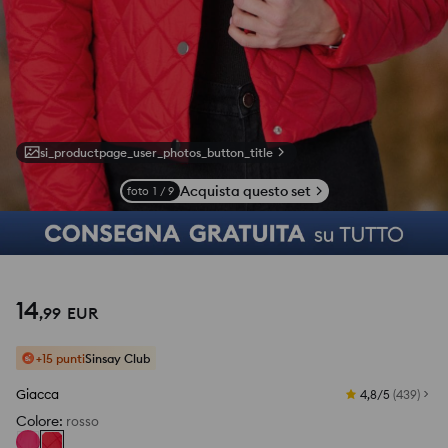
si_productpage_user_photos_button_title
Acquista questo set
foto
1
/
9
14
,
99
EUR
+15 punti
Sinsay Club
Giacca
4,8/5
(
439
)
Colore
:
rosso