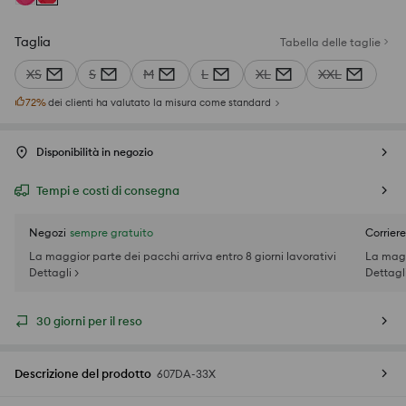
Taglia
Tabella delle taglie
XS
S
M
L
XL
XXL
72
%
dei clienti ha valutato la misura come standard
Disponibilità in negozio
Tempi e costi di consegna
Negozi
sempre gratuito
Corriere
La maggior parte dei pacchi arriva entro 8 giorni lavorativi
La magg
Dettagli >
Dettagli
30 giorni per il reso
Descrizione del prodotto
607DA-33X