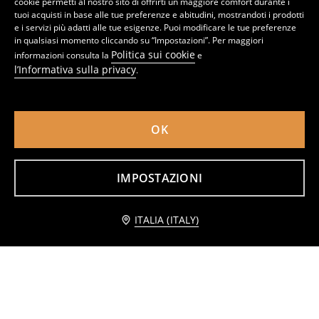
cookie permetti al nostro sito di offrirti un maggiore comfort durante i
tuoi acquisti in base alle tue preferenze e abitudini, mostrandoti i prodotti
e i servizi più adatti alle tue esigenze. Puoi modificare le tue preferenze
in qualsiasi momento cliccando su “Impostazioni”. Per maggiori
Politica sui cookie
informazioni consulta la
e
l’Informativa sulla privacy
.
OK
Giacca trapuntata con cappuccio
Giacca trapuntata lucida
14
22,99
EUR
11
14,99
EUR
,
49
EUR
,
99
EUR
IMPOSTAZIONI
Avvisami
ITALIA (ITALY)