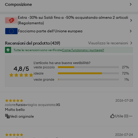
Composizione
Extra -30% sui Saldi fino a -50% acquistando almeno 2 articoli
(Regolamento)
Facciamo parte dell'Unione europea
Recensioni del prodotto
(
439
)
Visualizza le recensioni
Tutte le recensioni sono verificate
Come funzionano i punteggi?
L'articolo ha una buona vestibilità?
4,8/5
veste piccolo
27
%
ideale
72
%
veste grande
1
%
2026-07-28
colore
:
fucsia
taglia acquistata
:
XS
Molto bello
Utile
(
0
)
Vedi originale
2026-07-24