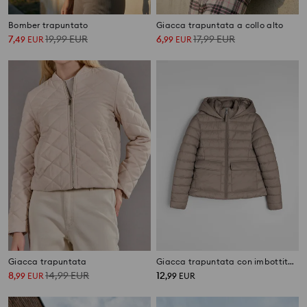
Bomber trapuntato
Giacca trapuntata a collo alto
7
19,99
EUR
6
17,99
EUR
,
49
EUR
,
99
EUR
Giacca trapuntata
Giacca trapuntata con imbottitura
8
14,99
EUR
12
,
99
EUR
,
99
EUR