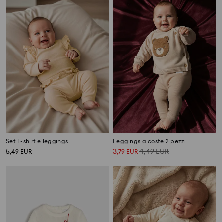
Set T-shirt e leggings
Leggings a coste 2 pezzi
5
3
4,49
EUR
,
49
EUR
,
79
EUR