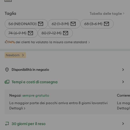
Taglia
Tabella delle taglie
56 (NEONATO)
62 (1-3 M)
68 (3-6 M)
74 (6-9 M)
80 (9-12 M)
94
%
dei clienti ha valutato la misura come standard
Newborn
Disponibilità in negozio
Tempi e costi di consegna
Negozi
sempre gratuito
Corriere
La maggior parte dei pacchi arriva entro 8 giorni lavorativi
La magg
Dettagli >
Dettagli
30 giorni per il reso