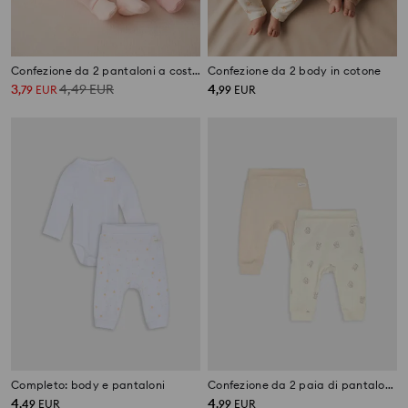
Confezione da 2 pantaloni a costine con piedini coperti
Confezione da 2 body in cotone
3
4,49
EUR
4
,
79
EUR
,
99
EUR
Completo: body e pantaloni
Confezione da 2 paia di pantaloni da tuta
4
4
,
49
EUR
,
99
EUR