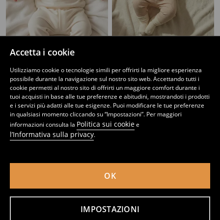
Accetta i cookie
Felpa con stampa
Felpa in cotone con stampa
2
2,99
EUR
3
,
49
EUR
,
99
EUR
Utilizziamo cookie o tecnologie simili per offrirti la migliore esperienza
possibile durante la navigazione sul nostro sito web. Accettando tutti i
cookie permetti al nostro sito di offrirti un maggiore comfort durante i
tuoi acquisti in base alle tue preferenze e abitudini, mostrandoti i prodotti
e i servizi più adatti alle tue esigenze. Puoi modificare le tue preferenze
in qualsiasi momento cliccando su “Impostazioni”. Per maggiori
Politica sui cookie
informazioni consulta la
e
l’Informativa sulla privacy
.
OK
IMPOSTAZIONI