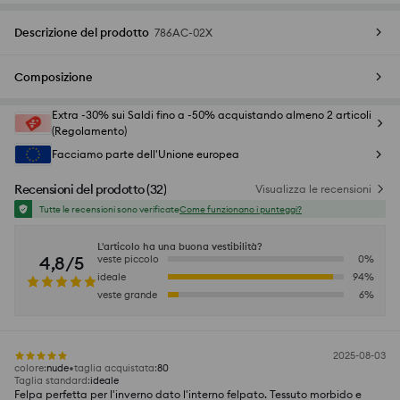
Descrizione del prodotto
786AC-02X
Composizione
Extra -30% sui Saldi fino a -50% acquistando almeno 2 articoli
(Regolamento)
Facciamo parte dell'Unione europea
Recensioni del prodotto
(
32
)
Visualizza le recensioni
Tutte le recensioni sono verificate
Come funzionano i punteggi?
L'articolo ha una buona vestibilità?
4,8/5
veste piccolo
0
%
ideale
94
%
veste grande
6
%
2025-08-03
colore
:
nude
taglia acquistata
:
80
Taglia standard
:
ideale
Felpa perfetta per l'inverno dato l'interno felpato. Tessuto morbido e