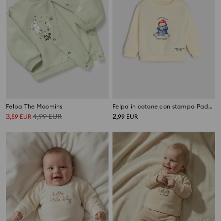
Felpa The Moomins
Felpa in cotone con stampa Paddington
3
4,99
EUR
2
,
59
EUR
,
99
EUR