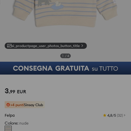
si_productpage_user_photos_button_title
1
/
4
3
,
99
EUR
+4 punti
Sinsay Club
Felpa
4,8/5
(
32
)
Colore
:
nude