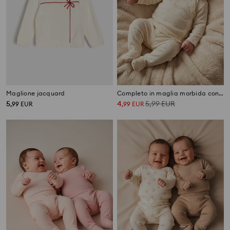
Maglione jacquard
Completo in maglia morbida con chiusura incrociata
5
4
5,99
EUR
,
99
EUR
,
99
EUR