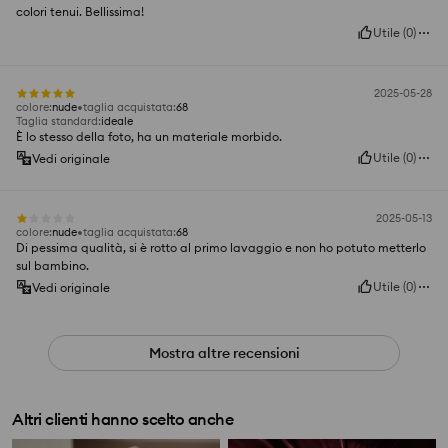
colori tenui. Bellissima!
Utile
(
0
)
2025-05-28
colore
:
nude
taglia acquistata
:
68
Taglia standard
:
ideale
È lo stesso della foto, ha un materiale morbido.
Utile
(
0
)
Vedi originale
2025-05-13
colore
:
nude
taglia acquistata
:
68
Di pessima qualità, si è rotto al primo lavaggio e non ho potuto metterlo
sul bambino.
Utile
(
0
)
Vedi originale
Mostra altre recensioni
Altri clienti hanno scelto anche