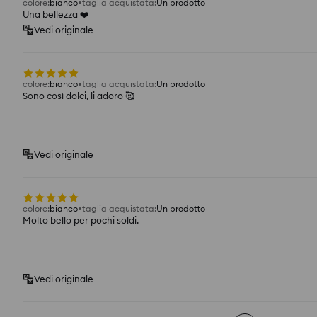
colore
:
bianco
taglia acquistata
:
Un prodotto
Una bellezza ❤️
Vedi originale
colore
:
bianco
taglia acquistata
:
Un prodotto
Sono così dolci, li adoro 🥰
Vedi originale
colore
:
bianco
taglia acquistata
:
Un prodotto
Molto bello per pochi soldi.
Vedi originale