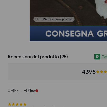
si_productpage_user_photos_button_title
Recensioni del prodotto
(
25
)
Tut
4,9/5
Ordina
Filtra
1