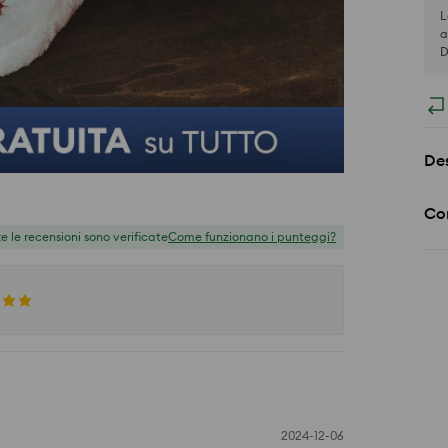
L
a
D
Des
Co
te le recensioni sono verificate
Come funzionano i punteggi?
2024-12-06