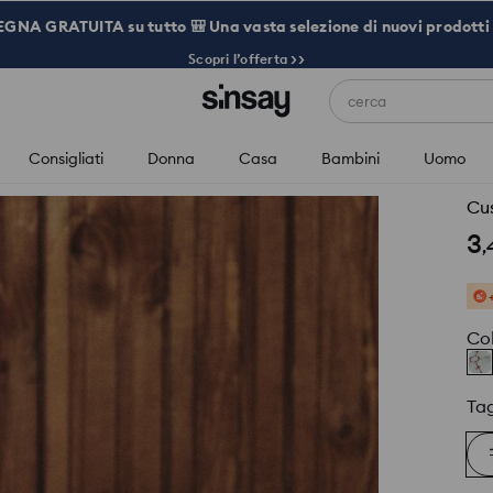
NA GRATUITA su tutto 🎒 Una vasta selezione di nuovi prodotti 
Scopri l’offerta >>
cerca
Consigliati
Donna
Casa
Bambini
Uomo
Cu
3
,
Co
Tag