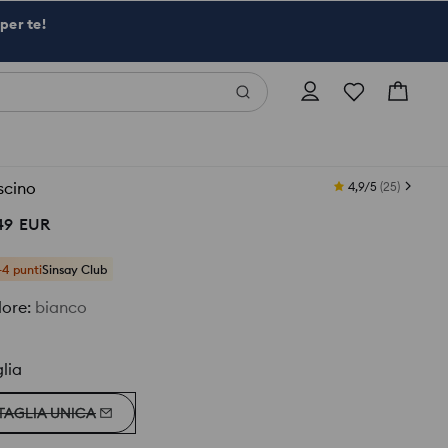
per te!
scino
4,9/5
(
25
)
49
EUR
+4 punti
Sinsay Club
lore
:
bianco
lia
TAGLIA UNICA