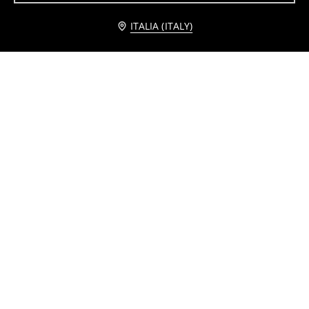
Avvisami
ITALIA (ITALY)
Tiragraffi per gatti con cuccia
Cuccia per animali in forma di tappetino
4
11
,
49
EUR
,
99
EUR