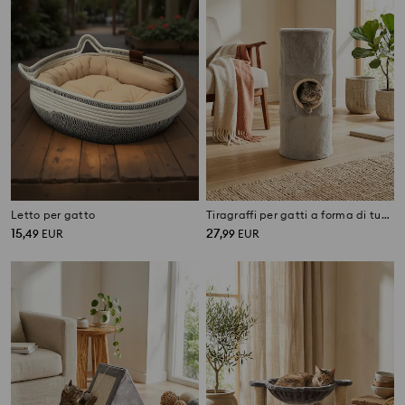
Letto per gatto
Tiragraffi per gatti a forma di tubo in peluche con ingressi
15
27
,
49
EUR
,
99
EUR