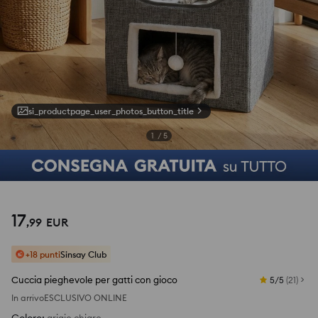
si_productpage_user_photos_button_title
1
/
5
17
,
99
EUR
+18 punti
Sinsay Club
Cuccia pieghevole per gatti con gioco
5/5
(
21
)
In arrivo
ESCLUSIVO ONLINE