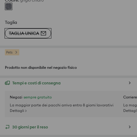
Colore
:
grigio chiaro
Taglia
TAGLIA UNICA
Pets
Prodotto non disponibile nel negozio fisico
Tempi e costi di consegna
Negozi
sempre gratuito
Corriere
La maggior parte dei pacchi arriva entro 8 giorni lavorativi
La magg
Dettagli >
Dettagli
30 giorni per il reso