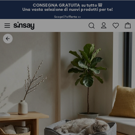
CONSEGNA GRATUITA su tutto 🎒
Una vasta selezione di nuovi prodotti per te!
Scopri l’offerta >>