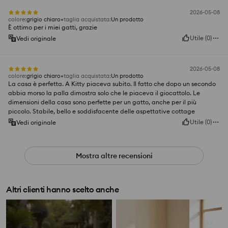
2026-05-08
colore
:
grigio chiaro
taglia acquistata
:
Un prodotto
È ottimo per i miei gatti, grazie
Utile
(
0
)
Vedi originale
2026-05-08
colore
:
grigio chiaro
taglia acquistata
:
Un prodotto
La casa è perfetta. A Kitty piaceva subito. Il fatto che dopo un secondo
abbia morso la palla dimostra solo che le piaceva il giocattolo. Le
dimensioni della casa sono perfette per un gatto, anche per il più
piccolo. Stabile, bello e soddisfacente delle aspettative cottage
Utile
(
0
)
Vedi originale
Mostra altre recensioni
Altri clienti hanno scelto anche