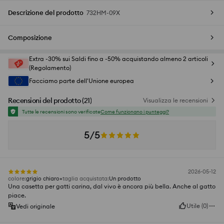
Descrizione del prodotto
732HM-09X
Composizione
Extra -30% sui Saldi fino a -50% acquistando almeno 2 articoli
(Regolamento)
Facciamo parte dell'Unione europea
Recensioni del prodotto
(
21
)
Visualizza le recensioni
Tutte le recensioni sono verificate
Come funzionano i punteggi?
5/5
2026-05-12
colore
:
grigio chiaro
taglia acquistata
:
Un prodotto
Una casetta per gatti carina, dal vivo è ancora più bella. Anche al gatto
piace.
Utile
(
0
)
Vedi originale