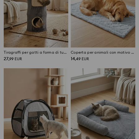
Tiragraffi per gatti a forma di tubo in peluche con ingressi
Coperta per animali con motivo goffrato
27
14
,
99
EUR
,
49
EUR