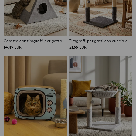
Casetta con tiragraffi per gatto
Tiragraffi per gatti con cuccia e gioco sospeso
14
21
,
49
EUR
,
99
EUR