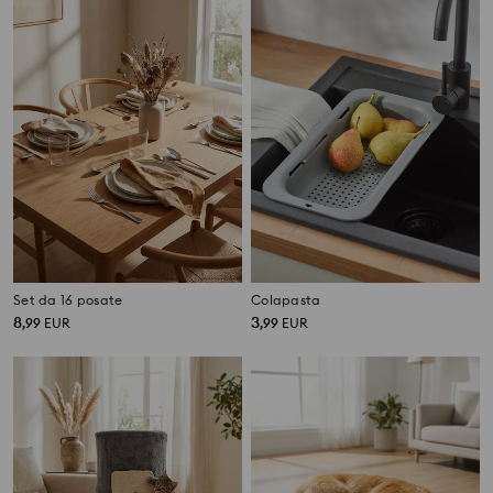
Set da 16 posate
Colapasta
8
3
,
99
EUR
,
99
EUR