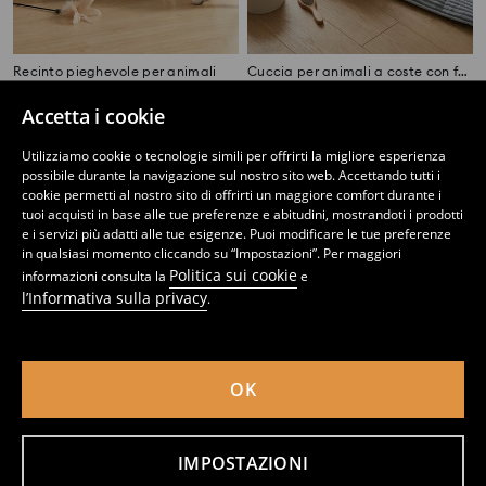
Recinto pieghevole per animali
Cuccia per animali a coste con fondo antiscivolo
14
21
,
49
EUR
,
99
EUR
Accetta i cookie
Utilizziamo cookie o tecnologie simili per offrirti la migliore esperienza
possibile durante la navigazione sul nostro sito web. Accettando tutti i
cookie permetti al nostro sito di offrirti un maggiore comfort durante i
tuoi acquisti in base alle tue preferenze e abitudini, mostrandoti i prodotti
e i servizi più adatti alle tue esigenze. Puoi modificare le tue preferenze
in qualsiasi momento cliccando su “Impostazioni”. Per maggiori
Politica sui cookie
informazioni consulta la
e
l’Informativa sulla privacy
.
OK
Letto per animali
Letto per animali
IMPOSTAZIONI
16
11
,
49
EUR
,
99
EUR