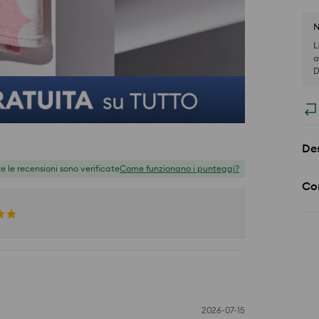
N
L
a
D
Des
te le recensioni sono verificate
Come funzionano i punteggi?
Co
2026-07-15