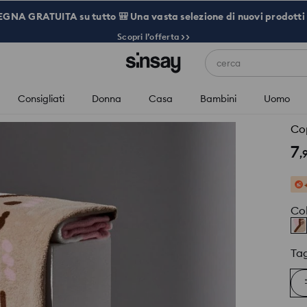
NA GRATUITA su tutto 🎒 Una vasta selezione di nuovi prodotti 
Scopri l’offerta >>
cerca
Consigliati
Donna
Casa
Bambini
Uomo
Co
7
,
Co
Tag