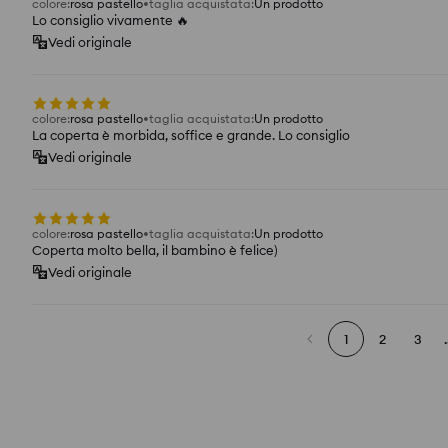
colore
:
rosa pastello
taglia acquistata
:
Un prodotto
Lo consiglio vivamente 🔥
Vedi originale
colore
:
rosa pastello
taglia acquistata
:
Un prodotto
La coperta è morbida, soffice e grande. Lo consiglio
Vedi originale
colore
:
rosa pastello
taglia acquistata
:
Un prodotto
Coperta molto bella, il bambino è felice)
Vedi originale
1
2
3
.