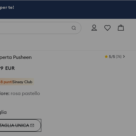
per te!
perta Pusheen
5/5
(
74
)
99
EUR
+8 punti
Sinsay Club
lore
:
rosa pastello
lia
TAGLIA UNICA