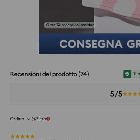
Oltre 74 recensioni positive
si_productpage_user_photos_button_title
Recensioni del prodotto
(
74
)
Tut
5/5
Ordina
Filtra
1