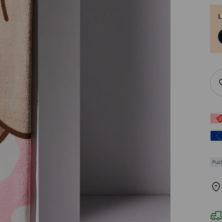
L
Pus