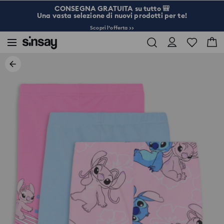
CONSEGNA GRATUITA su tutto 🎒
Una vasta selezione di nuovi prodotti per te!
Scopri l’offerta >>