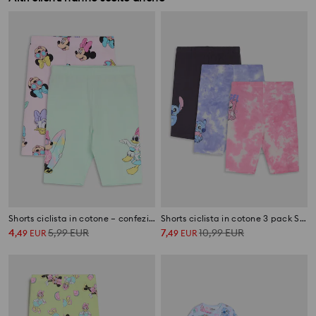
Shorts ciclista in cotone – confezione da 2 Minnie and Daisy
Shorts ciclista in cotone 3 pack Stitch
4
5,99
EUR
7
10,99
EUR
,
49
EUR
,
49
EUR