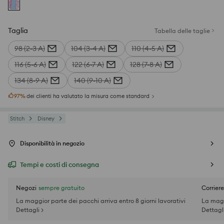
Taglia
Tabella delle taglie
98 (2-3 A)
104 (3-4 A)
110 (4-5 A)
116 (5-6 A)
122 (6-7 A)
128 (7-8 A)
134 (8-9 A)
140 (9-10 A)
97
%
dei clienti ha valutato la misura come standard
Stitch
Disney
Disponibilità in negozio
Tempi e costi di consegna
Negozi
sempre gratuito
Corriere
La maggior parte dei pacchi arriva entro 8 giorni lavorativi
La magg
Dettagli >
Dettagli