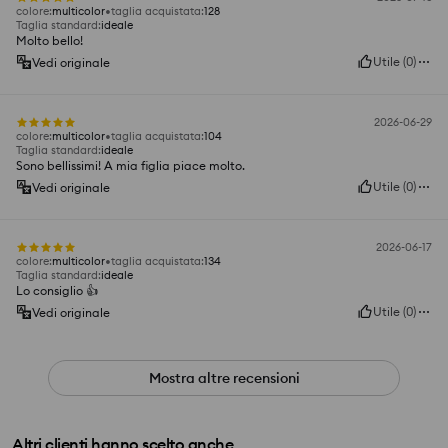
colore
:
multicolor
taglia acquistata
:
128
Taglia standard
:
ideale
Molto bello!
Utile
(
0
)
Vedi originale
2026-06-29
colore
:
multicolor
taglia acquistata
:
104
Taglia standard
:
ideale
Sono bellissimi! A mia figlia piace molto.
Utile
(
0
)
Vedi originale
2026-06-17
colore
:
multicolor
taglia acquistata
:
134
Taglia standard
:
ideale
Lo consiglio 👍️
Utile
(
0
)
Vedi originale
Mostra altre recensioni
Altri clienti hanno scelto anche