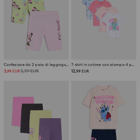
Confezione da 2 paia di leggings Minnie Mouse
T-shirt in cotone con stampa 4 pack Lilo & Stitch
3
5,99
EUR
12
,
99
EUR
,
99
EUR