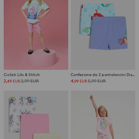
Ciclisti Lilo & Stitch
Confezione da 2 pantaloncini Disney Princess
2
2,99
EUR
4
5,99
EUR
,
49
EUR
,
99
EUR