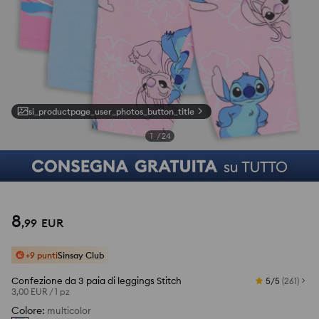
si_productpage_user_photos_button_title
1
/
24
8
,
99
EUR
+9 punti
Sinsay Club
Confezione da 3 paia di leggings Stitch
5/5
(
261
)
3,00 EUR
/
1 pz
Colore
:
multicolor