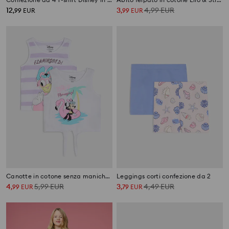
12
3
4,99
EUR
,
99
EUR
,
99
EUR
Canotte in cotone senza maniche con stampa 2 pack Minnie Mouse
Leggings corti confezione da 2
4
5,99
EUR
3
4,49
EUR
,
99
EUR
,
79
EUR