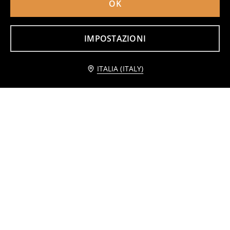
OK
Confezione da 2 pantaloncini L.O.L Surprise
Pantaloncini 4 pack Gabby's Dollhouse
6
7
10,99
EUR
,
99
EUR
,
49
EUR
IMPOSTAZIONI
Avvisami
ITALIA (ITALY)
Confezione da 2 paia di leggings PAW Patrol
Leggings in cotone My Melody
3
5,99
EUR
2
,
99
EUR
,
99
EUR