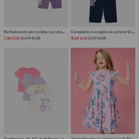
Pantaloncini da ciclista con stampa 4 pack Disney
Completo in maglia di cotone Stitch
7
10,99
EUR
4
5,99
EUR
,
49
EUR
,
49
EUR
Confezione da 4 T-shirt Disney in cotone
Abito felpato in cotone Lilo & Stitch