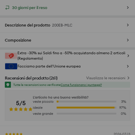
30 giorni per il reso
Descrizione del prodotto
200EB-MLC
Composizione
Extra -30% sui Saldi fino a -50% acquistando almeno 2 articoli
(Regolamento)
Facciamo parte dell'Unione europea
Recensioni del prodotto
(
261
)
Visualizza le recensioni
Tutte le recensioni sono verificate
Come funzionano i punteggi?
L'articolo ha una buona vestibilità?
5/5
veste piccolo
3
%
ideale
97
%
veste grande
0
%
2026-07-13