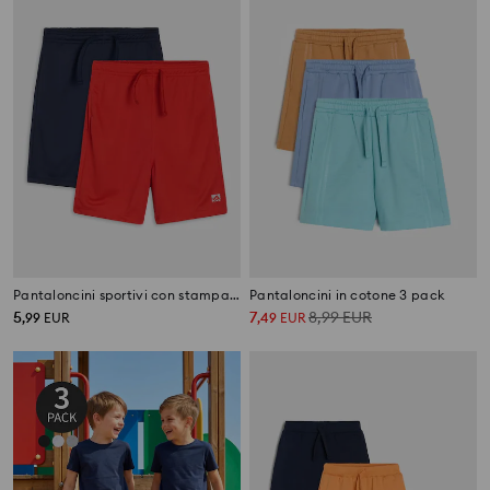
Pantaloncini sportivi con stampa riflettente Active – set da 2
Pantaloncini in cotone 3 pack
5
7
8,99
EUR
,
99
EUR
,
49
EUR