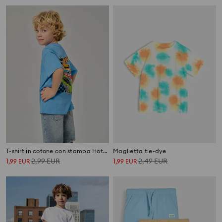
T-shirt in cotone con stampa Hot Wheels
Maglietta tie-dye
1
2,99
EUR
1
2,49
EUR
,
99
EUR
,
99
EUR