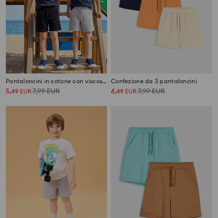
Pantaloncini in cotone con viscosa 3 pack
Confezione da 3 pantaloncini
5
7,99
EUR
6
7,99
EUR
,
49
EUR
,
49
EUR