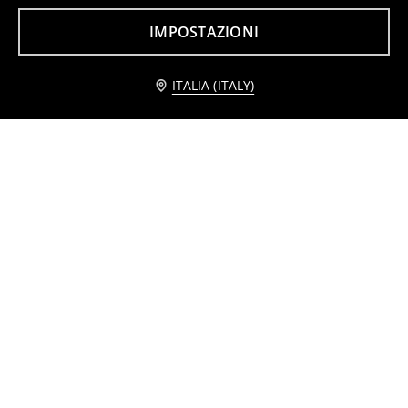
9
2
2,99
EUR
,
99
EUR
,
39
EUR
IMPOSTAZIONI
Avvisami
ITALIA (ITALY)
Confezione da 5 pantaloncini
Pantaloncini sportivi con tasche cargo 2 pack
9
4
,
99
EUR
,
99
EUR