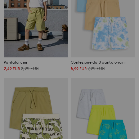
Pantaloncini
Confezione da 3 pantaloncini
2
2,99
EUR
5
7,99
EUR
,
49
EUR
,
99
EUR