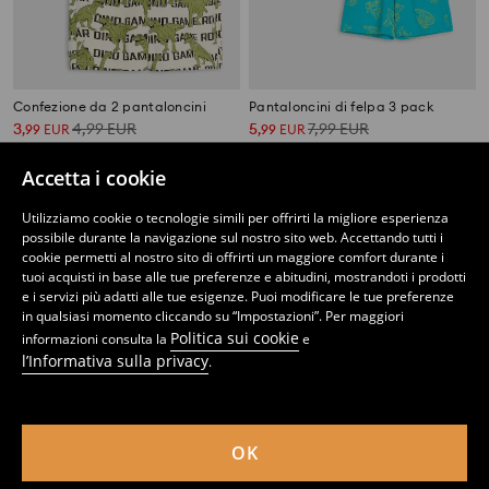
Confezione da 2 pantaloncini
Pantaloncini di felpa 3 pack
3
4,99
EUR
5
7,99
EUR
,
99
EUR
,
99
EUR
Accetta i cookie
Utilizziamo cookie o tecnologie simili per offrirti la migliore esperienza
possibile durante la navigazione sul nostro sito web. Accettando tutti i
cookie permetti al nostro sito di offrirti un maggiore comfort durante i
tuoi acquisti in base alle tue preferenze e abitudini, mostrandoti i prodotti
e i servizi più adatti alle tue esigenze. Puoi modificare le tue preferenze
in qualsiasi momento cliccando su “Impostazioni”. Per maggiori
Politica sui cookie
informazioni consulta la
e
l’Informativa sulla privacy
.
OK
Pantaloncini di felpa 5 pack
Pantaloncini