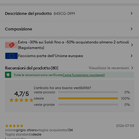
Descrizione del prodotto
843CG-09M
Composizione
Extra -30% sui Saldi fino a -50% acquistando almeno 2 articoli
(Regolamento)
Facciamo parte dell'Unione europea
Recensioni del prodotto
(
80
)
Visualizza le recensioni
Tutte le recensioni sono verificate
Come funzionano i punteggi?
L'articolo ha una buona vestibilità?
4,7/5
veste piccolo
0
%
ideale
100
%
veste grande
0
%
2026-07-03
colore
:
grigio chiaro
taglia acquistata
:
134
Taglia standard
:
ideale