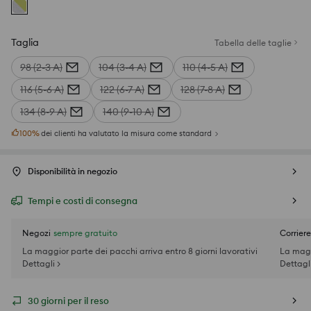
Taglia
Tabella delle taglie
98 (2-3 A)
104 (3-4 A)
110 (4-5 A)
116 (5-6 A)
122 (6-7 A)
128 (7-8 A)
134 (8-9 A)
140 (9-10 A)
100
%
dei clienti ha valutato la misura come standard
Disponibilità in negozio
Tempi e costi di consegna
Negozi
sempre gratuito
Corriere
La maggior parte dei pacchi arriva entro 8 giorni lavorativi
La magg
Dettagli >
Dettagli
30 giorni per il reso