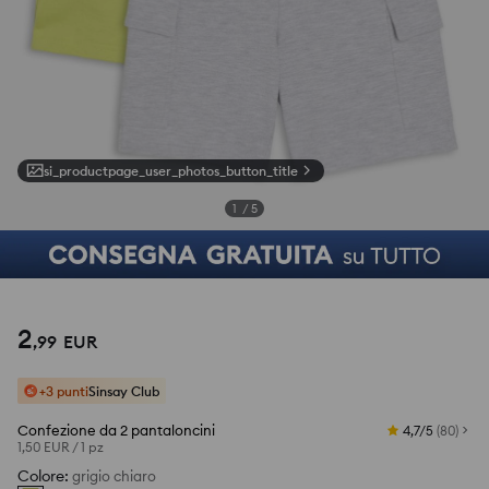
si_productpage_user_photos_button_title
1
/
5
2
,
99
EUR
+3 punti
Sinsay Club
Confezione da 2 pantaloncini
4,7/5
(
80
)
1,50 EUR
/
1 pz
Colore
:
grigio chiaro