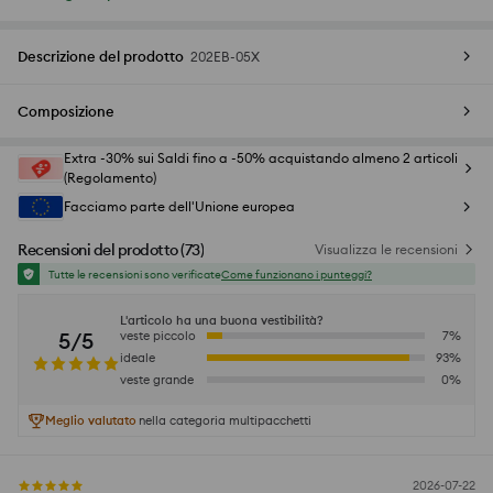
Descrizione del prodotto
202EB-05X
Composizione
Extra -30% sui Saldi fino a -50% acquistando almeno 2 articoli
(Regolamento)
Facciamo parte dell'Unione europea
Recensioni del prodotto
(
73
)
Visualizza le recensioni
Tutte le recensioni sono verificate
Come funzionano i punteggi?
L'articolo ha una buona vestibilità?
5/5
veste piccolo
7
%
ideale
93
%
veste grande
0
%
Meglio valutato
nella categoria multipacchetti
2026-07-22