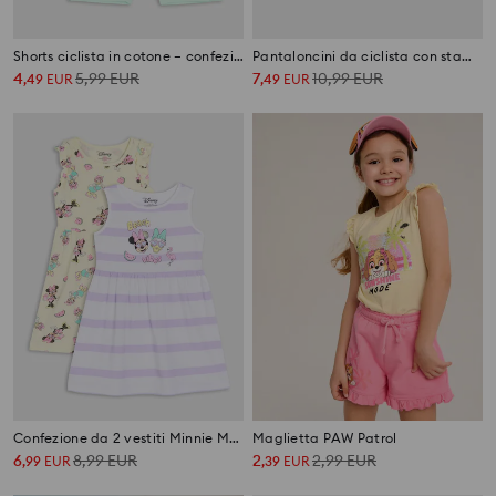
Shorts ciclista in cotone – confezione da 2 Minnie and Daisy
Pantaloncini da ciclista con stampa 4 pack Disney
4
5,99
EUR
7
10,99
EUR
,
49
EUR
,
49
EUR
Confezione da 2 vestiti Minnie Mouse
Maglietta PAW Patrol
6
8,99
EUR
2
2,99
EUR
,
99
EUR
,
39
EUR