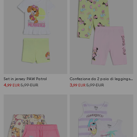
Set in jersey PAW Patrol
Confezione da 2 paia di leggings Minnie Mouse
4
5,99
EUR
3
5,99
EUR
,
99
EUR
,
99
EUR