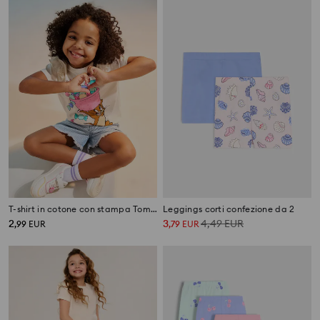
T-shirt in cotone con stampa Tom and Jerry
Leggings corti confezione da 2
2
3
4,49
EUR
,
99
EUR
,
79
EUR