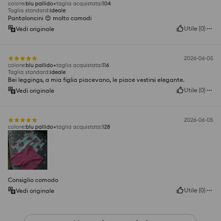
colore
:
blu pallido
taglia acquistata
:
104
Taglia standard
:
ideale
Pantaloncini 😍 molto comodi
Utile
(
0
)
Vedi originale
2026-06-05
colore
:
blu pallido
taglia acquistata
:
116
Taglia standard
:
ideale
Bei leggings, a mia figlia piacevano, le piace vestirsi elegante.
Utile
(
0
)
Vedi originale
2026-06-05
colore
:
blu pallido
taglia acquistata
:
128
Consiglio comodo
Utile
(
0
)
Vedi originale