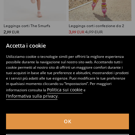
Leggings corti The Smurfs
Leggings corti confezione da 2
2
3
4,99
EUR
,
99
EUR
,
99
EUR
Accetta i cookie
Utilizziamo cookie o tecnologie simili per offrirti la migliore esperienza
possibile durante la navigazione sul nostro sito web. Accettando tutti i
cookie permetti al nostro sito di offrirti un maggiore comfort durante i
tuoi acquisti in base alle tue preferenze e abitudini, mostrandoti i prodotti
e i servizi più adatti alle tue esigenze. Puoi modificare le tue preferenze
in qualsiasi momento cliccando su “Impostazioni”. Per maggiori
Politica sui cookie
informazioni consulta la
e
l’Informativa sulla privacy
.
OK
Confezione da 2 pantaloncini Disney Princess
Confezione da 2 pantaloncini L.O.L Surprise