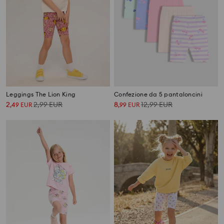
Leggings The Lion King
Confezione da 5 pantaloncini
2
2,99
EUR
8
12,99
EUR
,
49
EUR
,
99
EUR