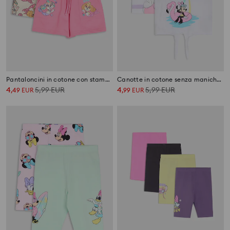
Pantaloncini in cotone con stampa 2 pack PAW Patrol
Canotte in cotone senza maniche con stampa 2 pack Minnie Mouse
4
5,99
EUR
4
5,99
EUR
,
49
EUR
,
99
EUR