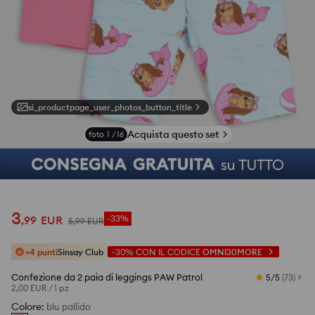
si_productpage_user_photos_button_title
Acquista questo set
foto
1
/
16
3
,
99
EUR
-33%
5
,
99
EUR
+4 punti
Sinsay Club
-30%
CON IL CODICE
OMNI30MORE
Confezione da 2 paia di leggings PAW Patrol
5/5
(
73
)
2,00 EUR
/
1 pz
Colore
:
blu pallido