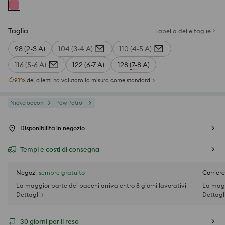
Taglia
Tabella delle taglie
98 (2-3 A)
104 (3-4 A)
110 (4-5 A)
116 (5-6 A)
122 (6-7 A)
128 (7-8 A)
93
%
dei clienti ha valutato la misura come standard
Nickelodeon
Paw Patrol
Disponibilità in negozio
Tempi e costi di consegna
Negozi
sempre gratuito
Corriere
La maggior parte dei pacchi arriva entro 8 giorni lavorativi
La magg
Dettagli >
Dettagli
30 giorni per il reso