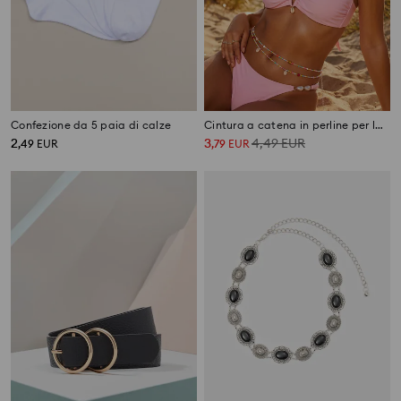
Confezione da 5 paia di calze
Cintura a catena in perline per la vita
2
3
4,49
EUR
,
49
EUR
,
79
EUR