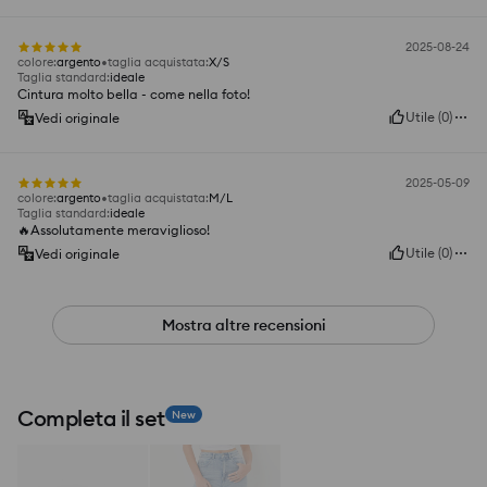
2025-08-24
colore
:
argento
taglia acquistata
:
X/S
Taglia standard
:
ideale
Cintura molto bella - come nella foto!
Utile
(
0
)
Vedi originale
2025-05-09
colore
:
argento
taglia acquistata
:
M/L
Taglia standard
:
ideale
🔥Assolutamente meraviglioso!
Utile
(
0
)
Vedi originale
Mostra altre recensioni
Completa il set
New