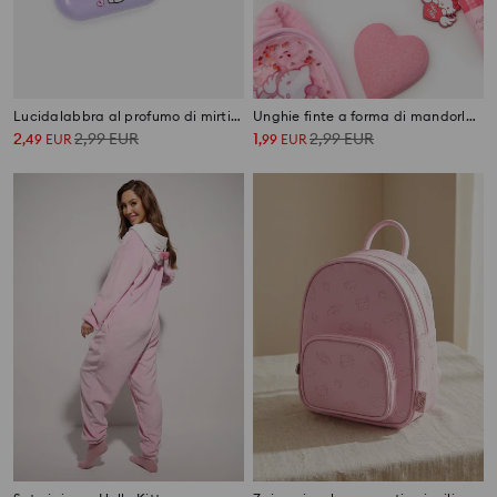
Lucidalabbra al profumo di mirtillo in astuccio Kuromi
Unghie finte a forma di mandorla Hello Kitty
2
2,99
EUR
1
2,99
EUR
,
49
EUR
,
99
EUR