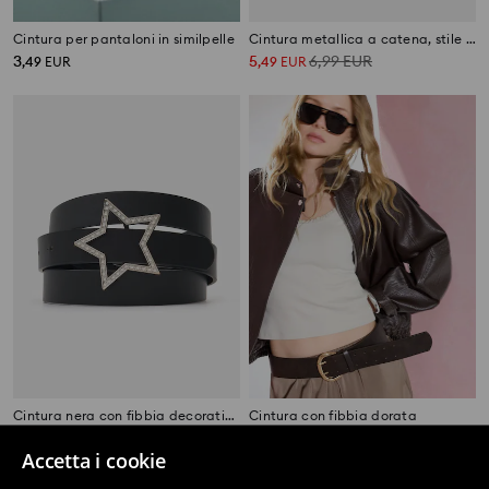
Cintura per pantaloni in similpelle
Cintura metallica a catena, stile boho
3
5
6,99
EUR
,
49
EUR
,
49
EUR
Cintura nera con fibbia decorativa
Cintura con fibbia dorata
2
4,49
EUR
4
,
99
EUR
,
49
EUR
Accetta i cookie