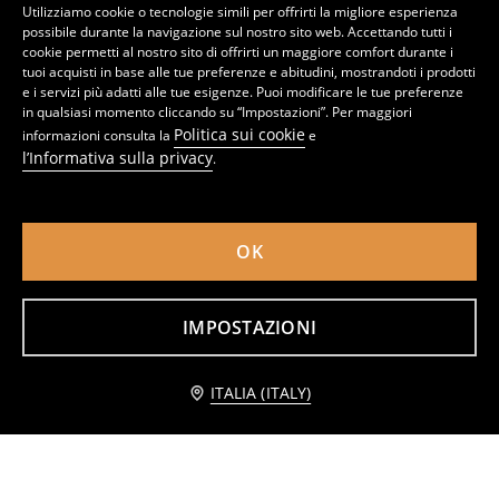
Utilizziamo cookie o tecnologie simili per offrirti la migliore esperienza
possibile durante la navigazione sul nostro sito web. Accettando tutti i
cookie permetti al nostro sito di offrirti un maggiore comfort durante i
tuoi acquisti in base alle tue preferenze e abitudini, mostrandoti i prodotti
e i servizi più adatti alle tue esigenze. Puoi modificare le tue preferenze
in qualsiasi momento cliccando su “Impostazioni”. Per maggiori
Politica sui cookie
informazioni consulta la
e
l’Informativa sulla privacy
.
OK
Cintura per pantaloni in similpelle
Cintura intrecciata con fibbia decorativa
IMPOSTAZIONI
2
4,49
EUR
5
6,99
EUR
,
99
EUR
,
49
EUR
Avvisami
ITALIA (ITALY)