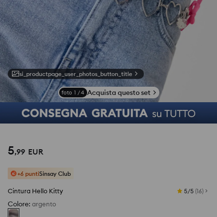
si_productpage_user_photos_button_title
Acquista questo set
foto
1
/
4
5
,
99
EUR
+6 punti
Sinsay Club
Cintura Hello Kitty
5/5
(
16
)
Colore
:
argento