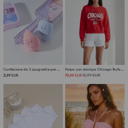
Confezione da 2 spugnette per make-up Disney Princess
Felpa con stampa Chicago Bulls NBA
2
10
12,99
EUR
,
99
EUR
,
99
EUR