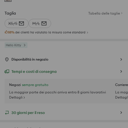
Taglia
Tabella delle taglie
XS/S
M/L
88
%
dei clienti ha valutato la misura come standard
Hello Kitty
Disponibilità in negozio
Tempi e costi di consegna
Negozi
sempre gratuito
Corriere
La maggior parte dei pacchi arriva entro 8 giorni lavorativi
La magg
Dettagli >
Dettagli
30 giorni per il reso