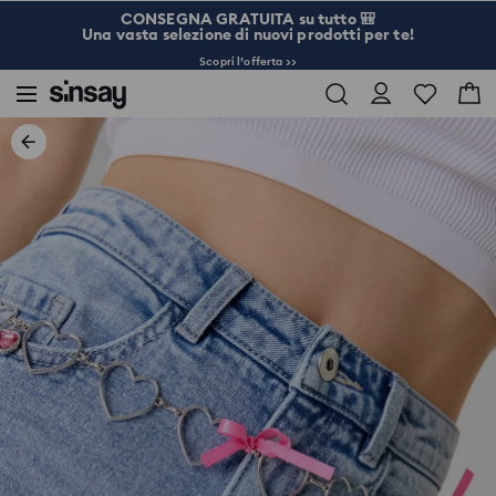
CONSEGNA GRATUITA su tutto 🎒
Una vasta selezione di nuovi prodotti per te!
Scopri l’offerta >>