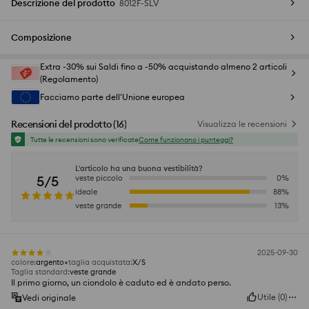
Descrizione del prodotto
8012F-SLV
Composizione
Extra -30% sui Saldi fino a -50% acquistando almeno 2 articoli
(Regolamento)
Facciamo parte dell'Unione europea
Recensioni del prodotto
(
16
)
Visualizza le recensioni
Tutte le recensioni sono verificate
Come funzionano i punteggi?
L'articolo ha una buona vestibilità?
5/5
veste piccolo
0
%
ideale
88
%
veste grande
13
%
2025-09-30
colore
:
argento
taglia acquistata
:
X/S
Taglia standard
:
veste grande
Il primo giorno, un ciondolo è caduto ed è andato perso.
Utile
(
0
)
Vedi originale