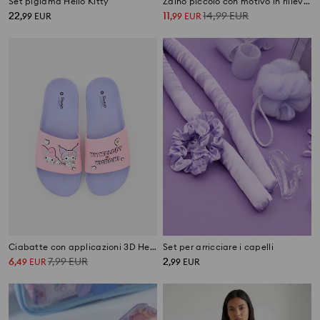
Set pigiama Hello Kitty
Zaino piccolo con motivo in rilievo Hello Kitty
22
11
14,99
EUR
,
99
EUR
,
99
EUR
Ciabatte con applicazioni 3D Hello Kitty
Set per arricciare i capelli
6
7,99
EUR
2
,
49
EUR
,
99
EUR