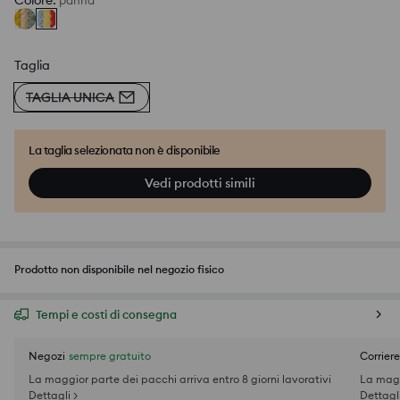
Colore
:
panna
Taglia
TAGLIA UNICA
La taglia selezionata non è disponibile
Vedi prodotti simili
Prodotto non disponibile nel negozio fisico
Tempi e costi di consegna
Negozi
sempre gratuito
Corriere
La maggior parte dei pacchi arriva entro 8 giorni lavorativi
La magg
Dettagli >
Dettagli