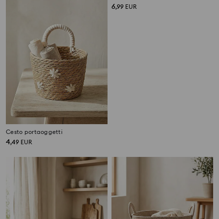
Cesto portaoggetti
Cesto contenitore a righe con elementi intrecciati
4
6
,
49
EUR
,
99
EUR