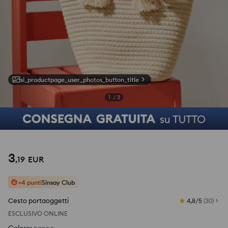
si_productpage_user_photos_button_title
1
/
3
3
,
19
EUR
+4 punti
Sinsay Club
Cesto portaoggetti
4,8/5
(
30
)
ESCLUSIVO ONLINE