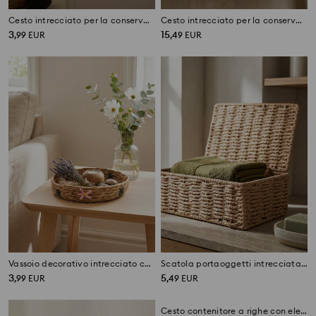
Cesto intrecciato per la conservazione
Cesto intrecciato per la conservazione a forma di casa
3
15
,
99
EUR
,
49
EUR
Vassoio decorativo intrecciato con motivo floreale
Scatola portaoggetti intrecciata con coperchio
3
5
,
99
EUR
,
49
EUR