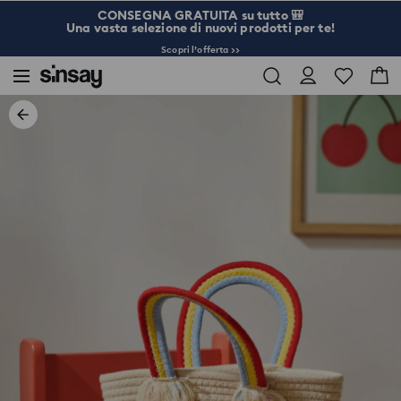
CONSEGNA GRATUITA su tutto 🎒
Una vasta selezione di nuovi prodotti per te!
Scopri l’offerta >>