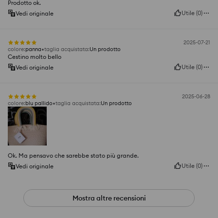
Prodotto ok.
Utile
(
0
)
Vedi originale
2025-07-21
colore
:
panna
taglia acquistata
:
Un prodotto
Cestino molto bello
Utile
(
0
)
Vedi originale
2025-06-28
colore
:
blu pallido
taglia acquistata
:
Un prodotto
Ok. Ma pensavo che sarebbe stato più grande.
Utile
(
0
)
Vedi originale
Mostra altre recensioni