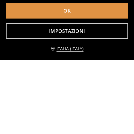
OK
Cesto portaoggetti
Cesto portaoggetti
7
7
,
99
EUR
,
49
EUR
IMPOSTAZIONI
Avvisami
ITALIA (ITALY)
Scatola
Cestino portatutto intrecciato con manici
5
5
,
99
EUR
,
49
EUR