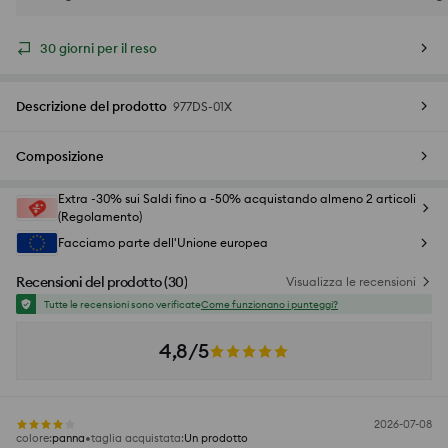
30 giorni per il reso
Descrizione del prodotto
977DS-01X
Composizione
Extra -30% sui Saldi fino a -50% acquistando almeno 2 articoli
(Regolamento)
Facciamo parte dell'Unione europea
Recensioni del prodotto
(
30
)
Visualizza le recensioni
Tutte le recensioni sono verificate
Come funzionano i punteggi?
4,8/5
2026-07-08
colore
:
panna
taglia acquistata
:
Un prodotto