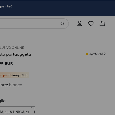
per te!
LUSIVO ONLINE
sto portaoggetti
4,9/5
(
25
)
99
EUR
+5 punti
Sinsay Club
lore
:
bianco
lia
TAGLIA UNICA