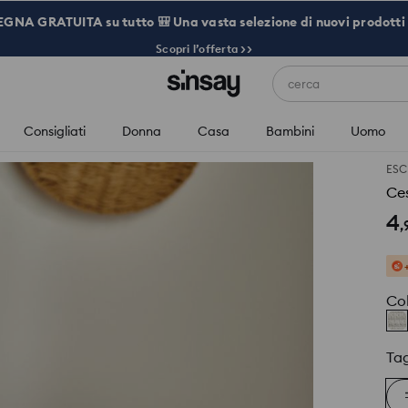
NA GRATUITA su tutto 🎒 Una vasta selezione di nuovi prodotti 
Scopri l’offerta >>
cerca
Consigliati
Donna
Casa
Bambini
Uomo
ESC
Ce
4
,
Co
Tag