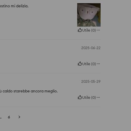
estino mi delizia.
Utile
(
0
)
2025-06-22
Utile
(
0
)
2025-05-29
iù caldo starebbe ancora meglio.
Utile
(
0
)
..
6