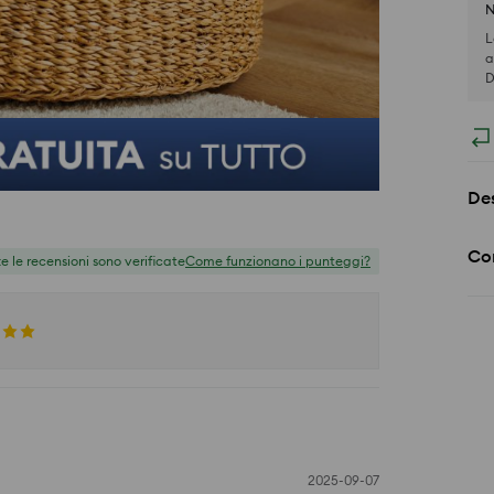
N
L
a
D
Des
Co
te le recensioni sono verificate
Come funzionano i punteggi?
2025-09-07