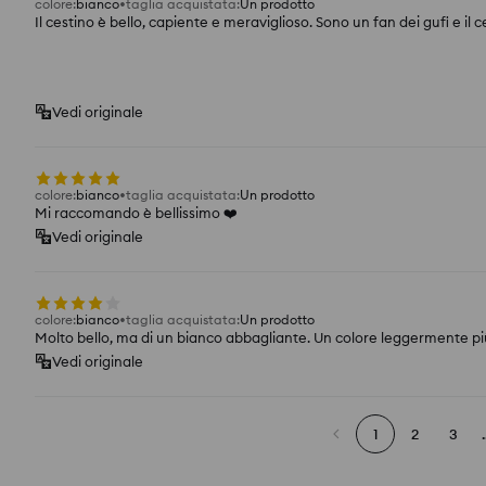
colore
:
bianco
taglia acquistata
:
Un prodotto
Il cestino è bello, capiente e meraviglioso. Sono un fan dei gufi e il c
Vedi originale
colore
:
bianco
taglia acquistata
:
Un prodotto
Mi raccomando è bellissimo ❤️
Vedi originale
colore
:
bianco
taglia acquistata
:
Un prodotto
Molto bello, ma di un bianco abbagliante. Un colore leggermente p
Vedi originale
1
2
3
.