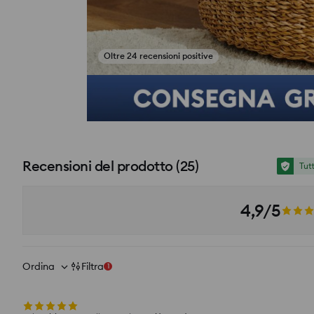
Oltre 24 recensioni positive
si_productpage_user_photos_button_title
Recensioni del prodotto
(
25
)
Tut
4,9/5
Ordina
Filtra
1