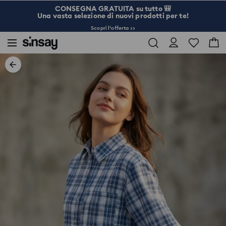
CONSEGNA GRATUITA su tutto 🎒
Una vasta selezione di nuovi prodotti per te!
Scopri l’offerta >>