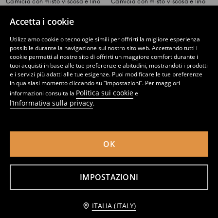
Camicia con misto viscosa e lino
Camicia con misto viscosa e lino
12
8
12,99
EUR
,
99
EUR
,
99
EUR
Accetta i cookie
Utilizziamo cookie o tecnologie simili per offrirti la migliore esperienza
possibile durante la navigazione sul nostro sito web. Accettando tutti i
cookie permetti al nostro sito di offrirti un maggiore comfort durante i
tuoi acquisti in base alle tue preferenze e abitudini, mostrandoti i prodotti
e i servizi più adatti alle tue esigenze. Puoi modificare le tue preferenze
in qualsiasi momento cliccando su “Impostazioni”. Per maggiori
Politica sui cookie
informazioni consulta la
e
l’Informativa sulla privacy
.
OK
Camicia a righe con misto cotone
Camicia oversize a righe verticali con tasca
IMPOSTAZIONI
9
12
,
99
EUR
,
99
EUR
Aggiungi al carrello
ITALIA (ITALY)
9,99 EUR