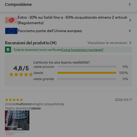
Composizione
Extra -30% sui Saldi fino a -50% acquistando almeno 2 articoli
(Regolamento)
Facciamo parte dell'Unione europea
Recensioni del prodotto
(
14
)
Visualizza le recensioni
Tutte le recensioni sono verificate
Come funzionano i punteggi?
L'articolo ha una buona vestibilità?
4,8/5
veste piccolo
0
%
ideale
100
%
veste grande
0
%
2026-03-17
colore
:
multicolor
taglia acquistata
:
L
Taglia standard
:
ideale