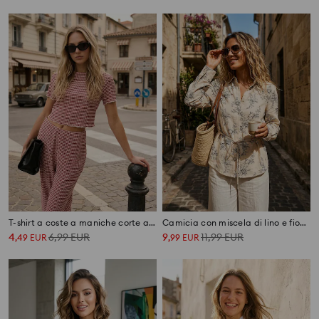
T-shirt a coste a maniche corte a righe
Camicia con miscela di lino e fiocco sulla schiena
4
6,99
EUR
9
11,99
EUR
,
49
EUR
,
99
EUR