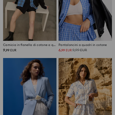
Camicia in flanella di cotone a quadri
Pantaloncini a quadri in cotone
9
6
9,99
EUR
,
99
EUR
,
99
EUR