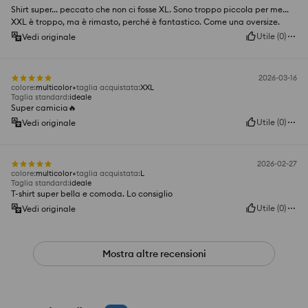
Shirt super... peccato che non ci fosse XL. Sono troppo piccola per me...
XXL è troppo, ma è rimasto, perché è fantastico. Come una oversize.
Utile
(
0
)
Vedi originale
2026-03-16
colore
:
multicolor
taglia acquistata
:
XXL
Taglia standard
:
ideale
Super camicia🔥
Utile
(
0
)
Vedi originale
2026-02-27
colore
:
multicolor
taglia acquistata
:
L
Taglia standard
:
ideale
T-shirt super bella e comoda. Lo consiglio
Utile
(
0
)
Vedi originale
Mostra altre recensioni