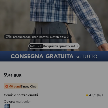
si_productpage_user_photos_button_title
Acquista questo set
foto
1
/
10
9
,
99
EUR
+10 punti
Sinsay Club
Camicia corta a quadri
4,8/5
(
14
)
Colore
:
multicolor