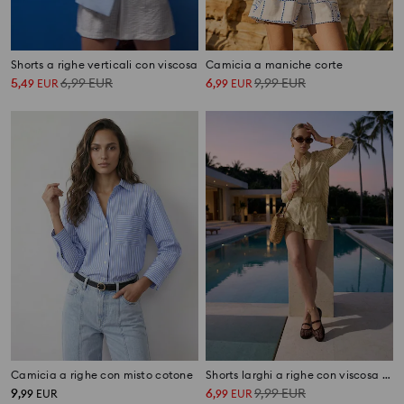
Shorts a righe verticali con viscosa
Camicia a maniche corte
5
6,99
EUR
6
9,99
EUR
,
49
EUR
,
99
EUR
Camicia a righe con misto cotone
Shorts larghi a righe con viscosa e lino
9
6
9,99
EUR
,
99
EUR
,
99
EUR