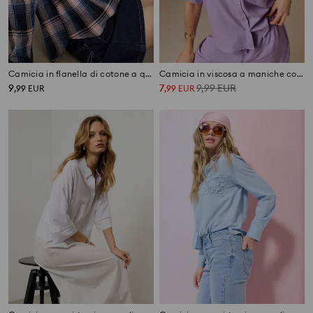
Camicia in flanella di cotone a quadri
Camicia in viscosa a maniche corte con lino misto
9
7
9,99
EUR
,
99
EUR
,
99
EUR