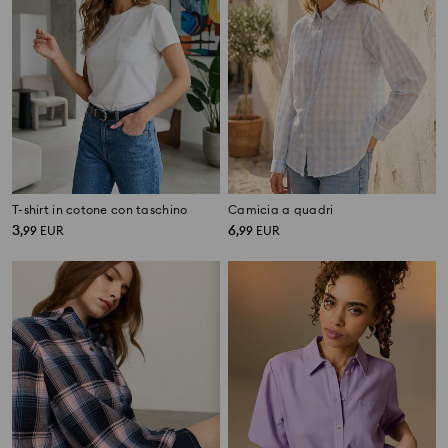
T-shirt in cotone con taschino
Camicia a quadri
3
6
,
99
EUR
,
99
EUR