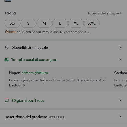
Taglia
Tabella delle taglie
XS
S
M
L
XL
XXL
100
%
dei clienti ha valutato la misura come standard
Disponibilità in negozio
Tempi e costi di consegna
Negozi
sempre gratuito
Corriere
La maggior parte dei pacchi arriva entro 8 giorni lavorativi
La magg
Dettagli >
Dettagli
30 giorni per il reso
Descrizione del prodotto
185FI-MLC