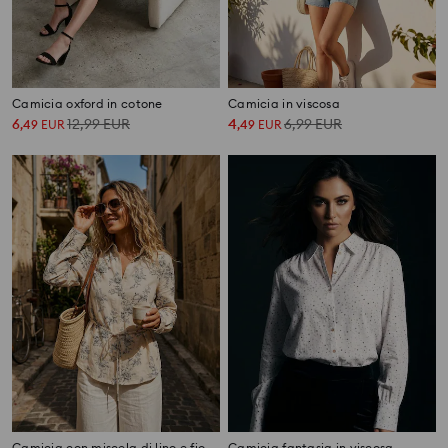
Camicia oxford in cotone
Camicia in viscosa
6
12,99
EUR
4
6,99
EUR
,
49
EUR
,
49
EUR
Camicia con miscela di lino e fiocco sulla schiena
Camicia fantasia in viscosa