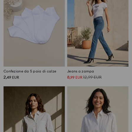
Confezione da 5 paia di calze
Jeans a zampa
2
8
12,99
EUR
,
49
EUR
,
99
EUR