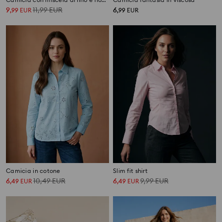
9
11,99
EUR
6
,
99
EUR
,
99
EUR
Camicia in cotone
Slim fit shirt
6
10,49
EUR
6
9,99
EUR
,
49
EUR
,
49
EUR