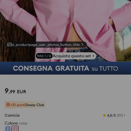
si_productpage_user_photos_button_title
Acquista questo set
foto
1
/
6
9
,
99
EUR
+10 punti
Sinsay Club
Camicia
4,8/5
(
311
)
Colore
:
rosa