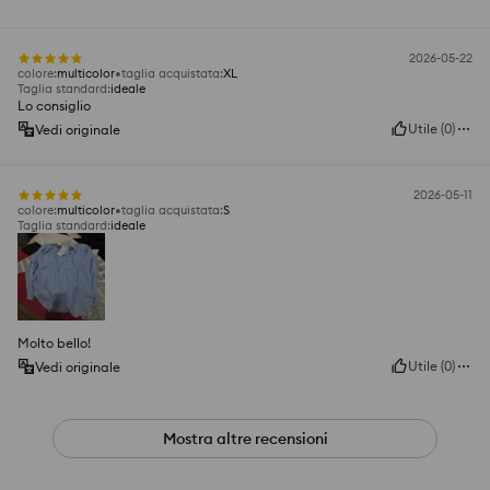
2026-05-22
colore
:
multicolor
taglia acquistata
:
XL
Taglia standard
:
ideale
Lo consiglio
Utile
(
0
)
Vedi originale
2026-05-11
colore
:
multicolor
taglia acquistata
:
S
Taglia standard
:
ideale
Molto bello!
Utile
(
0
)
Vedi originale
Mostra altre recensioni