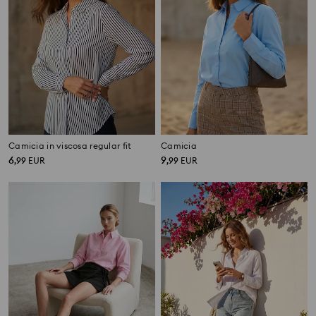
Camicia in viscosa regular fit
Camicia
6
9
,
99
EUR
,
99
EUR