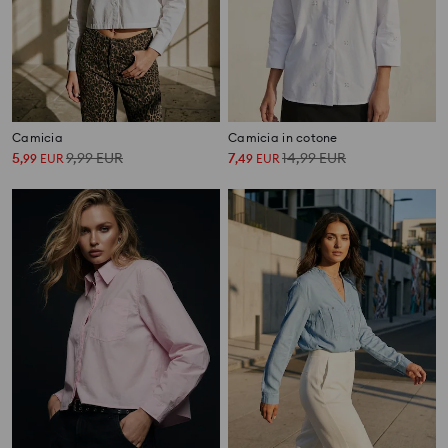
Camicia
Camicia in cotone
5
9,99
EUR
7
14,99
EUR
,
99
EUR
,
49
EUR