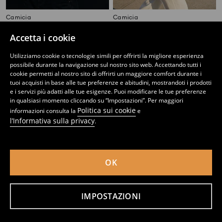
Camicia
Camicia
5
9,99
EUR
4
8,99
EUR
,
99
EUR
,
99
EUR
Accetta i cookie
Utilizziamo cookie o tecnologie simili per offrirti la migliore esperienza
possibile durante la navigazione sul nostro sito web. Accettando tutti i
cookie permetti al nostro sito di offrirti un maggiore comfort durante i
tuoi acquisti in base alle tue preferenze e abitudini, mostrandoti i prodotti
e i servizi più adatti alle tue esigenze. Puoi modificare le tue preferenze
in qualsiasi momento cliccando su “Impostazioni”. Per maggiori
Politica sui cookie
informazioni consulta la
e
l’Informativa sulla privacy
.
OK
Camicia con colletto
Camicia con colletto
IMPOSTAZIONI
12
12
,
99
EUR
,
99
EUR