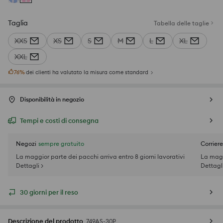
Taglia
Tabella delle taglie
XXS
XS
S
M
L
XL
XXL
76
%
dei clienti ha valutato la misura come standard
Disponibilità in negozio
Tempi e costi di consegna
Negozi
sempre gratuito
Corriere
La maggior parte dei pacchi arriva entro 8 giorni lavorativi
La magg
Dettagli >
Dettagli
30 giorni per il reso
Descrizione del prodotto
749AS-30P