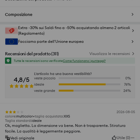
Composizione
Extra -30% sui Saldi fino a -50% acquistando almeno 2 articoli
(Regolamento)
Facciamo parte dell'Unione europea
Recensioni del prodotto
(
311
)
Visualizza le recensioni
Tutte le recensioni sono verificate
Come funzionano i punteggi?
L'articolo ha una buona vestibilità?
4,8/5
veste piccolo
0
%
ideale
76
%
veste grande
24
%
2026-08-05
colore
:
multicolor
taglia acquistata
:
XXS
Taglia standard
:
ideale
Ok, maglietta. La dimensione va bene. Non è trasparente. Stiratura
facile. La qualità è leggermente peggiore.
Utile
(
0
)
Vedi originale