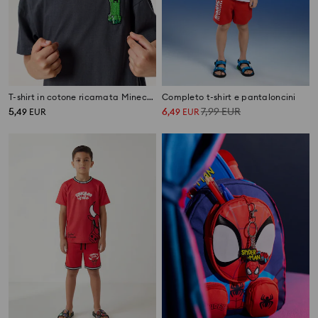
T-shirt in cotone ricamata Minecraft
Completo t-shirt e pantaloncini
5
6
7,99
EUR
,
49
EUR
,
49
EUR