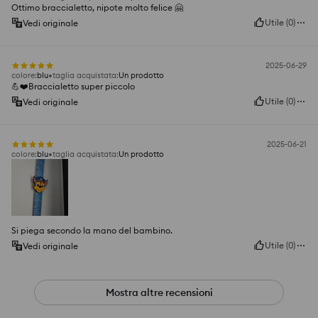
Ottimo braccialetto, nipote molto felice 🤗
Utile
(
0
)
Vedi originale
2025-06-29
colore
:
blu
taglia acquistata
:
Un prodotto
💪❤️Braccialetto super piccolo
Utile
(
0
)
Vedi originale
2025-06-21
colore
:
blu
taglia acquistata
:
Un prodotto
Si piega secondo la mano del bambino.
Utile
(
0
)
Vedi originale
Mostra altre recensioni