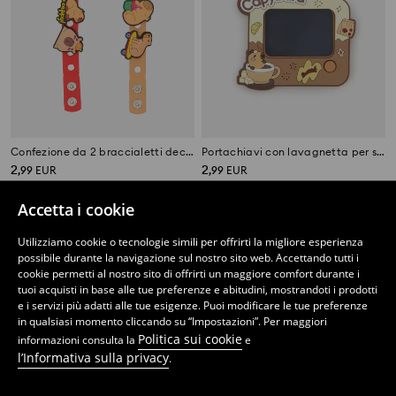
Confezione da 2 braccialetti decorativi con charm di capibara
Portachiavi con lavagnetta per scrivere e motivo capibara
2
2
,
99
EUR
,
99
EUR
Accetta i cookie
Utilizziamo cookie o tecnologie simili per offrirti la migliore esperienza
possibile durante la navigazione sul nostro sito web. Accettando tutti i
cookie permetti al nostro sito di offrirti un maggiore comfort durante i
tuoi acquisti in base alle tue preferenze e abitudini, mostrandoti i prodotti
e i servizi più adatti alle tue esigenze. Puoi modificare le tue preferenze
in qualsiasi momento cliccando su “Impostazioni”. Per maggiori
Politica sui cookie
informazioni consulta la
e
l’Informativa sulla privacy
.