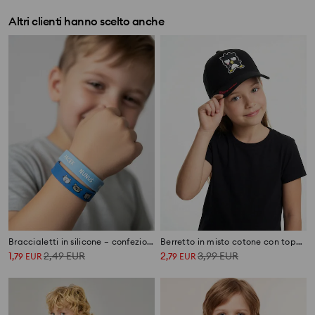
Altri clienti hanno scelto anche
Braccialetti in silicone – confezione da 3 pezzi Kitty Kotty
Berretto in misto cotone con toppa Bad Badtz-Maru
1
2,49
EUR
2
3,99
EUR
,
79
EUR
,
79
EUR