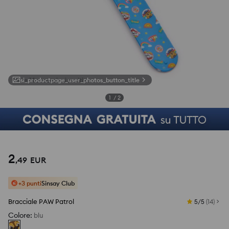
si_productpage_user_photos_button_title
1
/
2
2
,
49
EUR
+3 punti
Sinsay Club
Bracciale PAW Patrol
5/5
(
14
)
Colore
:
blu