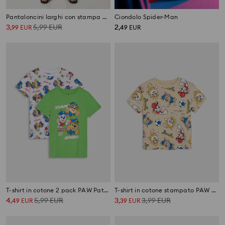
Pantaloncini larghi con stampa Chicago Bulls NBA
Ciondolo Spider-Man
3
5,99
EUR
2
,
99
EUR
,
49
EUR
T-shirt in cotone 2 pack PAW Patrol
T-shirt in cotone stampato PAW Patrol
4
5,99
EUR
3
3,99
EUR
,
49
EUR
,
39
EUR