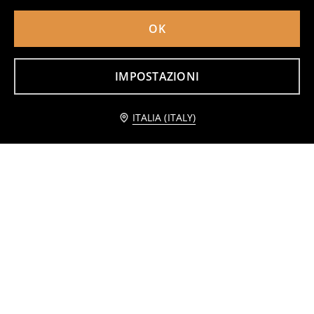
OK
Portachiavi con figurina e campanellino
Portafoglio in peluche a forma di capybara
2
2
,
49
EUR
,
99
EUR
IMPOSTAZIONI
Avvisami
ITALIA (ITALY)
Cordino da collo con portachiavi The Amazing World Of Gumball
Pantaloncini in cotone larghi con effetto stone-wash
3
5
7,99
EUR
,
99
EUR
,
99
EUR