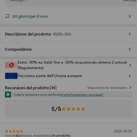
30 giorni per il reso
Descrizione del prodotto
412DL-55X
Composizione
Extra -30% sui Saldi fino a -50% acquistando almeno 2 articoli
(Regolamento)
Facciamo parte dell'Unione europea
Recensioni del prodotto
(
14
)
Visualizza le recensioni
Tutte le recensioni sono verificate
Come funzionano i punteggi?
5/5
2025-08-20
colore
:
blu
taglia acquistata
:
Un prodotto