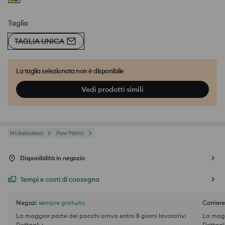
Taglia
TAGLIA UNICA
La taglia selezionata non è disponibile
Vedi prodotti simili
Nickelodeon
Paw Patrol
Disponibilità in negozio
Tempi e costi di consegna
Negozi
sempre gratuito
Corriere
La maggior parte dei pacchi arriva entro 8 giorni lavorativi
La magg
Dettagli >
Dettagli