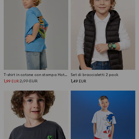
T-shirt in cotone con stampa Hot Wheels
Set di braccialetti 2 pack
1
2,99
EUR
1
,
99
EUR
,
49
EUR