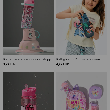
Borraccia con cannuccia e doppia parete con palline
Bottiglia per l’acqua con manico e cannuccia Lilo & Stitch
3
4
,
99
EUR
,
99
EUR