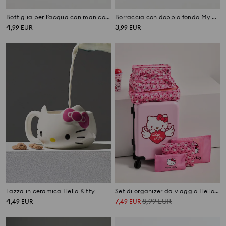
Bottiglia per l’acqua con manico e cannuccia My Little Pony
Borraccia con doppio fondo My Little Pony
4
3
,
99
EUR
,
99
EUR
Tazza in ceramica Hello Kitty
Set di organizer da viaggio Hello Kitty
4
7
8,99
EUR
,
49
EUR
,
49
EUR