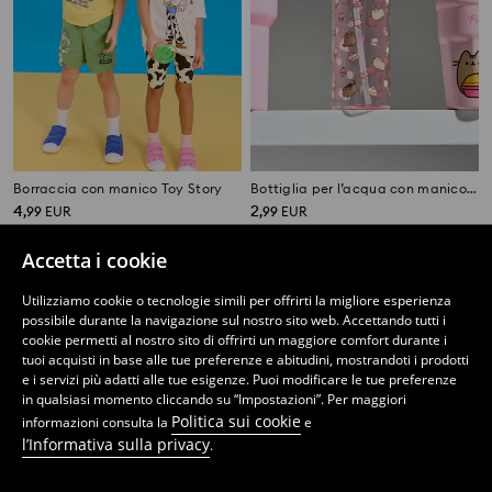
Borraccia con manico Toy Story
Bottiglia per l’acqua con manico e cannuccia Pusheen the Cat
4
2
,
99
EUR
,
99
EUR
Accetta i cookie
Utilizziamo cookie o tecnologie simili per offrirti la migliore esperienza
possibile durante la navigazione sul nostro sito web. Accettando tutti i
cookie permetti al nostro sito di offrirti un maggiore comfort durante i
tuoi acquisti in base alle tue preferenze e abitudini, mostrandoti i prodotti
e i servizi più adatti alle tue esigenze. Puoi modificare le tue preferenze
in qualsiasi momento cliccando su “Impostazioni”. Per maggiori
Politica sui cookie
informazioni consulta la
e
l’Informativa sulla privacy
.