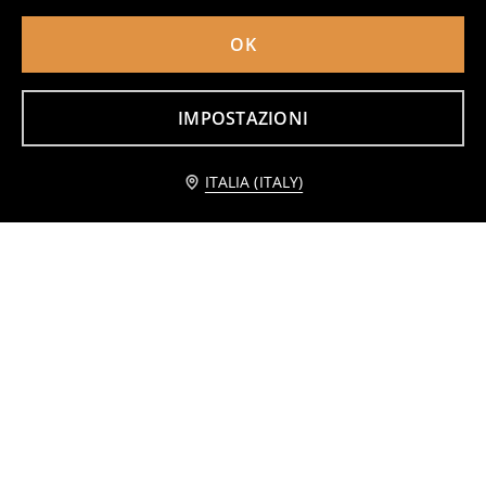
OK
Borraccia con doppio fondo Lilo & Stitch
Bottiglia per l’acqua con manico e cannuccia Pusheen the Cat
2
4
,
99
EUR
,
99
EUR
IMPOSTAZIONI
Avvisami
ITALIA (ITALY)
Borraccia con palline e cannuccia Toy Story
Bottiglia per l’acqua con manico e cannuccia Stitch
3
4
,
99
EUR
,
99
EUR