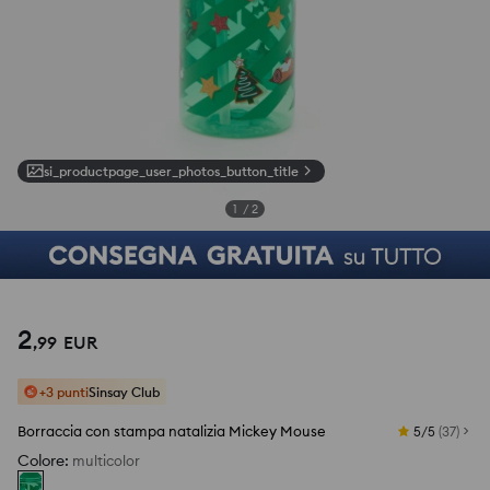
si_productpage_user_photos_button_title
1
/
2
2
,
99
EUR
+3 punti
Sinsay Club
Borraccia con stampa natalizia Mickey Mouse
5/5
(
37
)
Colore
:
multicolor