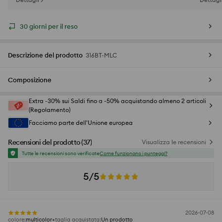
30 giorni per il reso
Descrizione del prodotto
316BT-MLC
Composizione
Extra -30% sui Saldi fino a -50% acquistando almeno 2 articoli
(Regolamento)
Facciamo parte dell'Unione europea
Recensioni del prodotto
(
37
)
Visualizza le recensioni
Tutte le recensioni sono verificate
Come funzionano i punteggi?
5/5
2026-07-08
colore
:
multicolor
taglia acquistata
:
Un prodotto