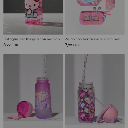
Bottiglia per l’acqua con manico e cannuccia Hello Kitty
Zaino con borraccia e lunch box My Little Pony
3
7
,
99
EUR
,
99
EUR