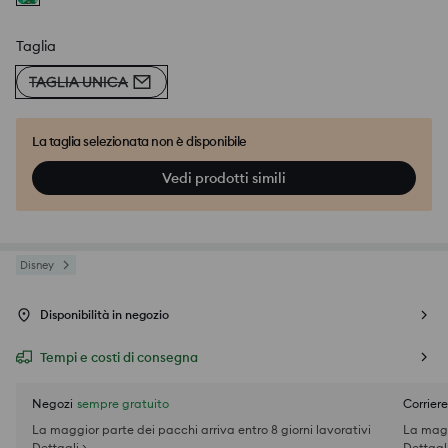
Taglia
TAGLIA UNICA
La taglia selezionata non è disponibile
Vedi prodotti simili
Disney
Disponibilità in negozio
Tempi e costi di consegna
Negozi
sempre gratuito
Corriere
La maggior parte dei pacchi arriva entro 8 giorni lavorativi
La magg
Dettagli >
Dettagli