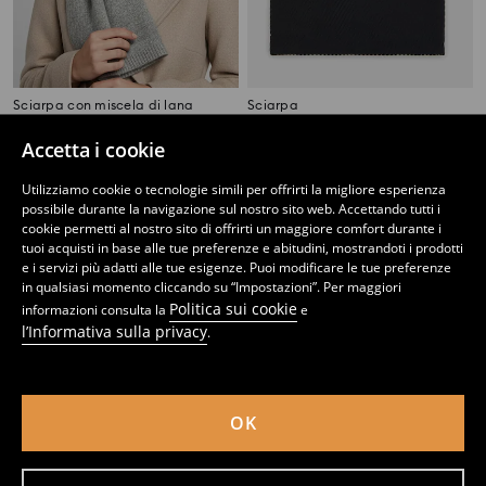
Sciarpa con miscela di lana
Sciarpa
6
2
4,49
EUR
,
99
EUR
,
99
EUR
Accetta i cookie
Utilizziamo cookie o tecnologie simili per offrirti la migliore esperienza
possibile durante la navigazione sul nostro sito web. Accettando tutti i
cookie permetti al nostro sito di offrirti un maggiore comfort durante i
tuoi acquisti in base alle tue preferenze e abitudini, mostrandoti i prodotti
e i servizi più adatti alle tue esigenze. Puoi modificare le tue preferenze
in qualsiasi momento cliccando su “Impostazioni”. Per maggiori
Politica sui cookie
informazioni consulta la
e
l’Informativa sulla privacy
.
OK
Sciarpa con motivo strutturato
Gonna in rete con spacco