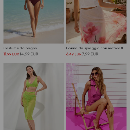
Costume da bagno
Gonna da spiaggia con motivo floreale
11
14,99
EUR
6
7,99
EUR
,
99
EUR
,
49
EUR