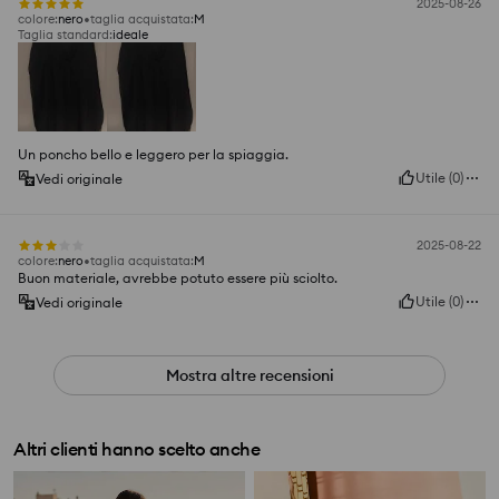
2025-08-26
colore
:
nero
taglia acquistata
:
M
Taglia standard
:
ideale
Un poncho bello e leggero per la spiaggia.
Utile
(
0
)
Vedi originale
2025-08-22
colore
:
nero
taglia acquistata
:
M
Buon materiale, avrebbe potuto essere più sciolto.
Utile
(
0
)
Vedi originale
Mostra altre recensioni
Altri clienti hanno scelto anche