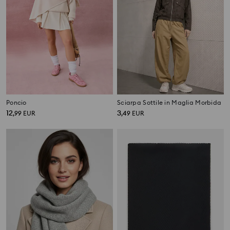
Poncio
Sciarpa Sottile in Maglia Morbida
12
3
,
99
EUR
,
49
EUR