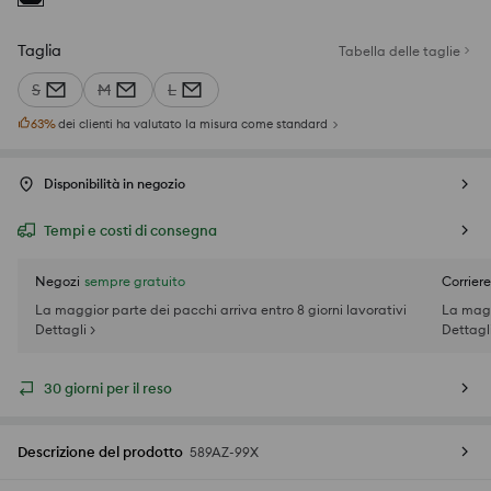
Taglia
Tabella delle taglie
S
M
L
63
%
dei clienti ha valutato la misura come standard
Disponibilità in negozio
Tempi e costi di consegna
Negozi
sempre gratuito
Corriere
La maggior parte dei pacchi arriva entro 8 giorni lavorativi
La magg
Dettagli >
Dettagli
30 giorni per il reso
Descrizione del prodotto
589AZ-99X