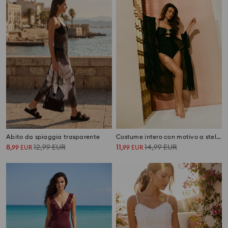
Abito da spiaggia trasparente
Costume intero con motivo a stella marina
8
12,99
EUR
11
14,99
EUR
,
99
EUR
,
99
EUR