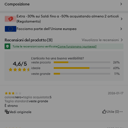
Composizione
Extra -30% sui Saldi fino a -50% acquistando almeno 2 articoli
(Regolamento)
Facciamo parte dell'Unione europea
Recensioni del prodotto
(
31
)
Visualizza le recensioni
Tutte le recensioni sono verificate
Come funzionano i punteggi?
L'articolo ha una buona vestibilità?
4,6/5
veste piccolo
26
%
ideale
63
%
veste grande
11
%
2026-01-17
colore
:
nero
taglia acquistata
:
S
Taglia standard
:
veste grande
È strano
Utile
(
0
)
Vedi originale