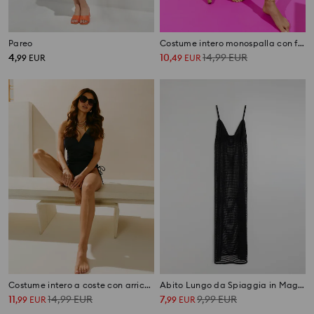
Pareo
Costume intero monospalla con fiocco decorativo
4
10
14,99
EUR
,
99
EUR
,
49
EUR
Costume intero a coste con arricciature laterali
Abito Lungo da Spiaggia in Maglia con Spalline
11
14,99
EUR
7
9,99
EUR
,
99
EUR
,
99
EUR