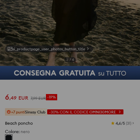
si_productpage_user_photos_button_title
1
/
4
6
,
49
EUR
-19%
7
,
99
EUR
+7 punti
Sinsay Club
-30%
CON IL CODICE
OMNI30MORE
Beach poncho
4,6/5
(
31
)
Colore
:
nero