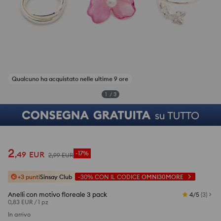
1
/
3
2
,
49
EUR
-17%
2
,
99
EUR
+3 punti
Sinsay Club
-30%
CON IL CODICE
OMNI30MORE
Anelli con motivo floreale 3 pack
4/5
(
3
)
0,83 EUR
/
1 pz
In arrivo