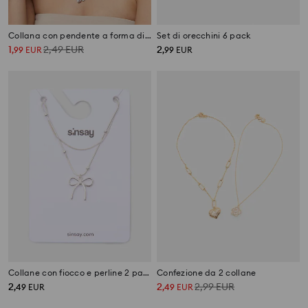
Collana con pendente a forma di fiore
Set di orecchini 6 pack
1
2,49
EUR
2
,
99
EUR
,
99
EUR
Collane con fiocco e perline 2 pack
Confezione da 2 collane
2
2
2,99
EUR
,
49
EUR
,
49
EUR