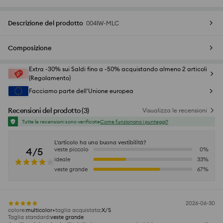
Descrizione del prodotto
004IW-MLC
Composizione
Extra -30% sui Saldi fino a -50% acquistando almeno 2 articoli
(Regolamento)
Facciamo parte dell'Unione europea
Recensioni del prodotto
(
3
)
Visualizza le recensioni
Tutte le recensioni sono verificate
Come funzionano i punteggi?
L'articolo ha una buona vestibilità?
4/5
veste piccolo
0
%
ideale
33
%
veste grande
67
%
2026-06-30
colore
:
multicolor
taglia acquistata
:
X/S
Taglia standard
:
veste grande