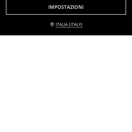
2
3
,
99
EUR
,
49
EUR
IMPOSTAZIONI
Avvisami
ITALIA (ITALY)
Confezione da 3 paia di orecchini
Pantaloncini sportivi con cordino
2
3
3,99
EUR
,
49
EUR
,
39
EUR