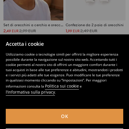
Set di orecchini a cerchio e orecchini a forma di peperoncini 2 pack
Confezione da 2 paia di orecchini
2
2,99
EUR
1
2,49
EUR
,
49
EUR
,
99
EUR
Accetta i cookie
Utilizziamo cookie o tecnologie simili per offrirti la migliore esperienza
possibile durante la navigazione sul nostro sito web. Accettando tutti i
cookie permetti al nostro sito di offrirti un maggiore comfort durante i
tuoi acquisti in base alle tue preferenze e abitudini, mostrandoti i prodotti
e i servizi più adatti alle tue esigenze. Puoi modificare le tue preferenze
in qualsiasi momento cliccando su “Impostazioni”. Per maggiori
Politica sui cookie
informazioni consulta la
e
l’Informativa sulla privacy
.
OK
Set di orecchini con motivo a cuore e mezzaluna 4 pack
Orecchini 7 pack