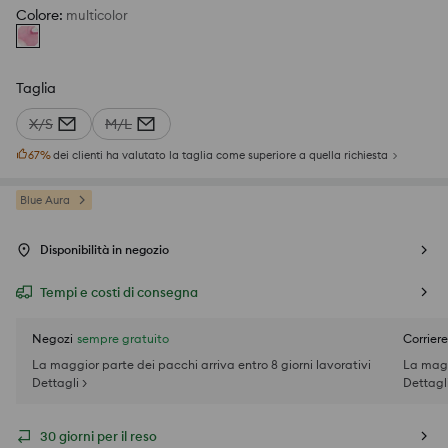
Colore
:
multicolor
Taglia
X/S
M/L
67
%
dei clienti ha valutato la taglia come superiore a quella richiesta
Blue Aura
Disponibilità in negozio
Tempi e costi di consegna
Negozi
sempre gratuito
Corriere
La maggior parte dei pacchi arriva entro 8 giorni lavorativi
La magg
Dettagli >
Dettagli
30 giorni per il reso