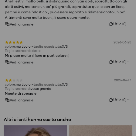
Anelli estivi molto belli, si distinguono con vari abiti, soprattutto con gli
abiti estivi, ma sono un po' più grandi, soprattutto quello con un fiore,
perché è come "elastico", può essere regolato e ridimensionato un po'.
Altrimenti sono molto buoni, li userò sicuramente.
Utile
(
0
)
Vedi originale
2026-06-23
colore
:
multicolor
taglia acquistata
:
X/S
Taglia standard
:
ideale
Mi piace molto il fiore in particolare :)
Utile
(
0
)
Vedi originale
2026-06-17
colore
:
multicolor
taglia acquistata
:
X/S
Taglia standard
:
veste grande
Niente di speciale
Utile
(
0
)
Vedi originale
Altri clienti hanno scelto anche