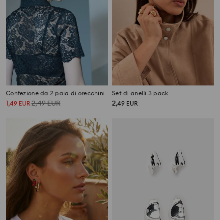
Confezione da 2 paia di orecchini
Set di anelli 3 pack
1
2,49
EUR
2
,
49
EUR
,
49
EUR