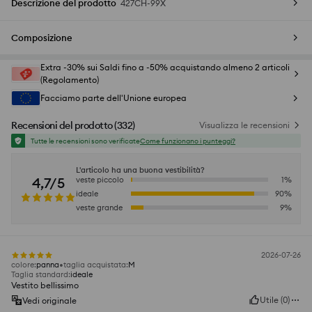
Descrizione del prodotto
427CH-99X
Composizione
Extra -30% sui Saldi fino a -50% acquistando almeno 2 articoli
(Regolamento)
Facciamo parte dell'Unione europea
Recensioni del prodotto
(
332
)
Visualizza le recensioni
Tutte le recensioni sono verificate
Come funzionano i punteggi?
L'articolo ha una buona vestibilità?
4,7/5
veste piccolo
1
%
ideale
90
%
veste grande
9
%
2026-07-26
colore
:
panna
taglia acquistata
:
M
Taglia standard
:
ideale
Vestito bellissimo
Utile
(
0
)
Vedi originale