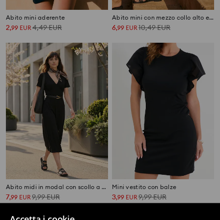
Abito mini aderente
Abito mini con mezzo collo alto e sciarpa in tessuto
2
4,49
EUR
6
10,49
EUR
,
99
EUR
,
99
EUR
Abito midi in modal con scollo a V e maniche corte
Mini vestito con balze
7
9,99
EUR
3
9,99
EUR
,
99
EUR
,
99
EUR
Accetta i cookie