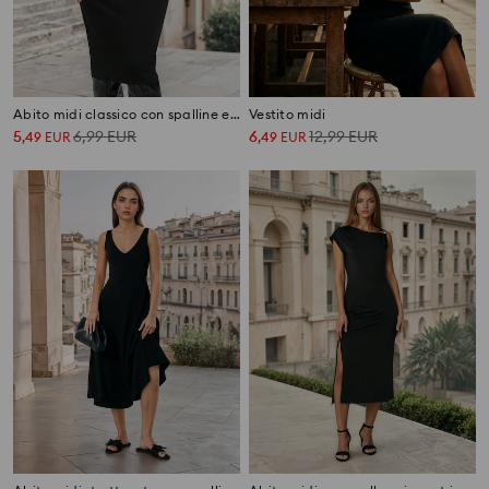
Abito midi classico con spalline e viscosa
Vestito midi
5
6,99
EUR
6
12,99
EUR
,
49
EUR
,
49
EUR