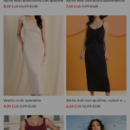
Abito midi strutturato con spalline
Abito midi con scollo asimmetrico
8
10,99
EUR
7
9,99
EUR
,
99
EUR
,
99
EUR
Vestito midi aderente
Abito midi con spalline, volant e viscosa
4
9,99
EUR
6
12,99
EUR
,
99
EUR
,
49
EUR