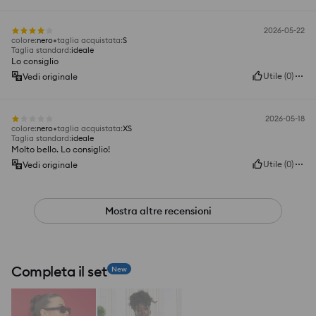
2026-05-22
colore
:
nero
taglia acquistata
:
S
Taglia standard
:
ideale
Lo consiglio
Utile
(
0
)
Vedi originale
2026-05-18
colore
:
nero
taglia acquistata
:
XS
Taglia standard
:
ideale
Molto bello. Lo consiglio!
Utile
(
0
)
Vedi originale
Mostra altre recensioni
Completa il set
New