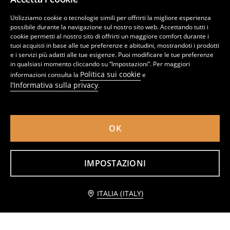
Utilizziamo cookie o tecnologie simili per offrirti la migliore esperienza
possibile durante la navigazione sul nostro sito web. Accettando tutti i
cookie permetti al nostro sito di offrirti un maggiore comfort durante i
tuoi acquisti in base alle tue preferenze e abitudini, mostrandoti i prodotti
e i servizi più adatti alle tue esigenze. Puoi modificare le tue preferenze
in qualsiasi momento cliccando su “Impostazioni”. Per maggiori
Politica sui cookie
informazioni consulta la
e
l’Informativa sulla privacy
.
OK
Vestito midi
Vestito con cintura
12
12
,
99
EUR
,
99
EUR
IMPOSTAZIONI
Avvisami
ITALIA (ITALY)