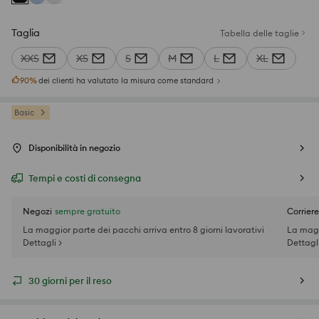
Taglia
Tabella delle taglie
XXS
XS
S
M
L
XL
90
%
dei clienti ha valutato la misura come standard
Basic
Disponibilità in negozio
Tempi e costi di consegna
Negozi
sempre gratuito
Corriere
La maggior parte dei pacchi arriva entro 8 giorni lavorativi
La magg
Dettagli >
Dettagli
30 giorni per il reso