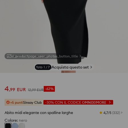
si_productpage_user_photos_button_title
Acquista questo set
foto
1
/
7
4
,
99
EUR
-62%
12
,
99
EUR
+5 punti
Sinsay Club
-30%
CON IL CODICE
OMNI30MORE
Abito midi elegante con spalline larghe
4,7/5
(
332
)
Colore
:
nero