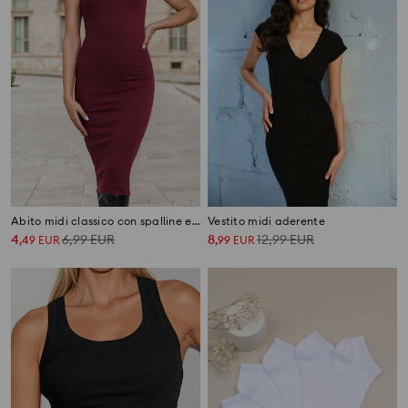
Abito midi classico con spalline e viscosa
Vestito midi aderente
4
6,99
EUR
8
12,99
EUR
,
49
EUR
,
99
EUR