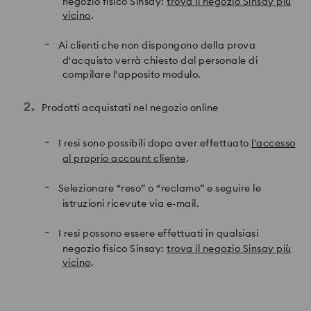
negozio fisico Sinsay:
trova il negozio Sinsay più
vicino
.
Ai clienti che non dispongono della prova
d'acquisto verrà chiesto dal personale di
compilare l'apposito modulo.
Prodotti acquistati nel negozio online
I resi sono possibili dopo aver effettuato
l'accesso
al proprio account cliente
.
Selezionare “reso” o “reclamo” e seguire le
istruzioni ricevute via e-mail.
I resi possono essere effettuati in qualsiasi
negozio fisico Sinsay:
trova il negozio Sinsay più
vicino
.