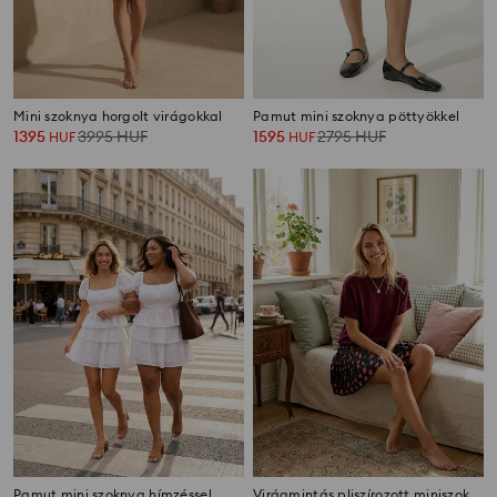
Mini szoknya horgolt virágokkal
Pamut mini szoknya pöttyökkel
1395
3995
HUF
1595
2795
HUF
HUF
HUF
Pamut mini szoknya hímzéssel
Virágmintás pliszírozott miniszoknya