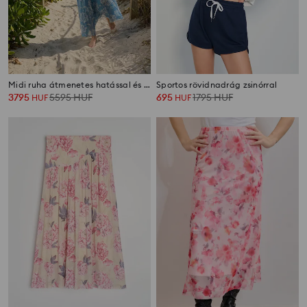
Midi ruha átmenetes hatással és ráncolással
Sportos rövidnadrág zsinórral
3795
5595
HUF
695
1795
HUF
HUF
HUF