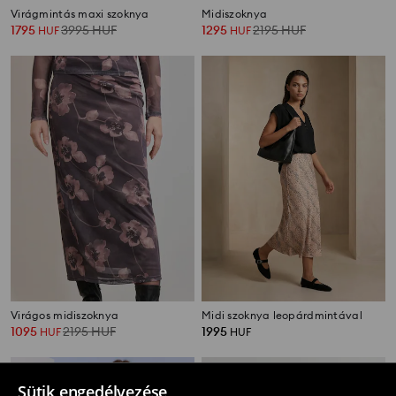
Virágmintás maxi szoknya
Midiszoknya
1795
3995
HUF
1295
2195
HUF
HUF
HUF
Virágos midiszoknya
Midi szoknya leopárdmintával
1095
2195
HUF
1995
HUF
HUF
Sütik engedélyezése