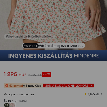
Valaki az elmúlt 14 órában vásárolt
Vásárold meg ezt a szettet
képek
1
/
5
1 295
HUF
-57%
2 995
HUF
+13 ponttal
A Sinsay Club
-20%
A KÓDDAL
OMNI20MORE
Virágos miniszoknya
4,8/5
(
42
)
Szín
:
krémszínű