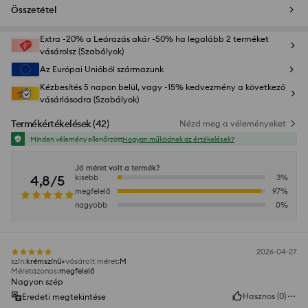
Összetétel
Extra -20% a Leárazás akár -50% ha legalább 2 terméket
vásárolsz (Szabályok)
Az Európai Unióból származunk
Kézbesítés 5 napon belül, vagy -15% kedvezmény a következő
vásárlásodra (Szabályok)
Termékértékelések
(
42
)
Nézd meg a véleményeket
Minden vélemény ellenőrzött
Hogyan működnek az értékelések?
Jó méret volt a termék?
4,8/5
kisebb
3
%
megfelelő
97
%
nagyobb
0
%
2026-04-27
szín
:
krémszínű
vásárolt méret
:
M
Méretazonos
:
megfelelő
Nagyon szép
Hasznos
(
0
)
Eredeti megtekintése