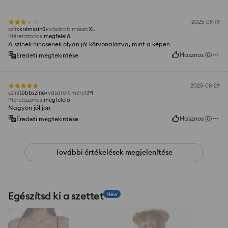
2025-09-19
szín
:
krémszínű
vásárolt méret
:
XL
Méretazonos
:
megfelelő
A színek nincsenek olyan jól körvonalazva, mint a képen
Hasznos
(
0
)
Eredeti megtekintése
2025-08-29
szín
:
többszínű
vásárolt méret
:
M
Méretazonos
:
megfelelő
Nagyon jól jön
Hasznos
(
0
)
Eredeti megtekintése
További értékelések megjelenítése
Egészítsd ki a szettet
New