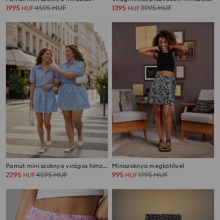
1995
4595
HUF
1395
3995
HUF
HUF
HUF
Pamut mini szoknya virágos hímzéssel
Miniszoknya megkötővel
2295
4595
HUF
995
1995
HUF
HUF
HUF