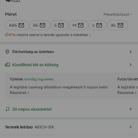
Méret
Mérettáblázat
XXS
XS
S
M
L
XL
97
%
vásárló szerint a termék igazodik a mérethez
Elérhetőség az üzletben
Kiszállítási idő és költség
Üzletek
mindig ingyenes
Futár/átvét
A legtöbb csomag általában megérkezik 5 napon belül
A legtöbb 
Részletek >
Részletek >
30 napos visszavétel
Termék leírása
483CH-01X