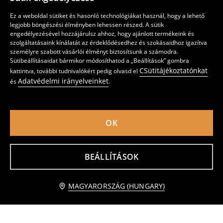
Ez a weboldal sütiket és hasonló technológiákat használ, hogy a lehető
legjobb böngészési élményben lehessen részed. A sütik
engedélyezésével hozzájárulsz ahhoz, hogy ajánlott termékeink és
szolgáltatásaink kínálatát az érdeklődésedhez és szokásaidhoz igazítva
személyre szabott vásárlói élményt biztosítsunk a számodra.
Sütibeállításaidat bármikor módosíthatod a „Beállítások” gombra
CSütitájékoztatónkat
kattintva, további tudnivalókért pedig olvasd el
Adatvédelmi irányelveinket
és
.
OK
Virágos midi szoknya bővülő fazonnal
Midiszoknya
1595
4595
HUF
1895
3295
HUF
HUF
HUF
BEÁLLÍTÁSOK
Értesítést kérek
MAGYARORSZÁG (HUNGARY)