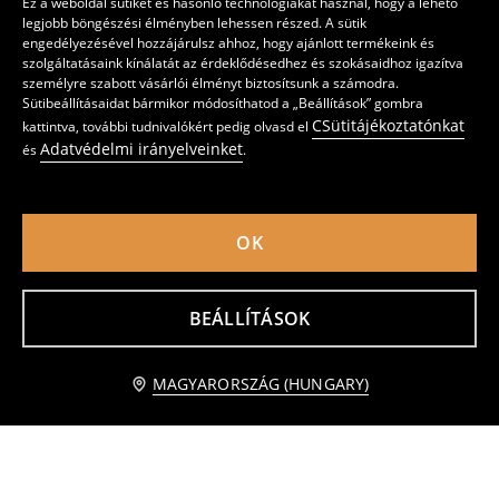
Ez a weboldal sütiket és hasonló technológiákat használ, hogy a lehető
legjobb böngészési élményben lehessen részed. A sütik
engedélyezésével hozzájárulsz ahhoz, hogy ajánlott termékeink és
szolgáltatásaink kínálatát az érdeklődésedhez és szokásaidhoz igazítva
személyre szabott vásárlói élményt biztosítsunk a számodra.
Sütibeállításaidat bármikor módosíthatod a „Beállítások” gombra
CSütitájékoztatónkat
kattintva, további tudnivalókért pedig olvasd el
Adatvédelmi irányelveinket
és
.
OK
Élelmiszertároló dobozok fedéllel 3 pack
Üveg élelmiszer-tároló parafa fedővel
2295
2595
HUF
HUF
BEÁLLÍTÁSOK
kosárba
MAGYARORSZÁG (HUNGARY)
895 HUF