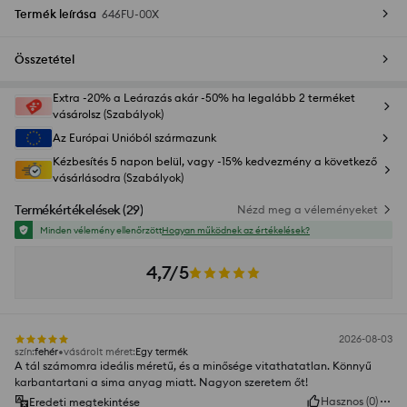
Termék leírása
646FU-00X
Összetétel
Extra -20% a Leárazás akár -50% ha legalább 2 terméket
vásárolsz (Szabályok)
Az Európai Unióból származunk
Kézbesítés 5 napon belül, vagy -15% kedvezmény a következő
vásárlásodra (Szabályok)
Termékértékelések
(
29
)
Nézd meg a véleményeket
Minden vélemény ellenőrzött
Hogyan működnek az értékelések?
4,7/5
2026-08-03
szín
:
fehér
vásárolt méret
:
Egy termék
A tál számomra ideális méretű, és a minősége vitathatatlan. Könnyű
karbantartani a sima anyag miatt. Nagyon szeretem őt!
Hasznos
(
0
)
Eredeti megtekintése