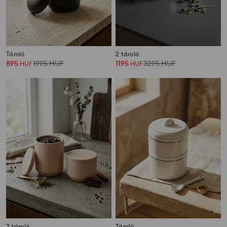
Tároló
2 tároló
895
1995
HUF
1195
3295
HUF
HUF
HUF
2 tároló
Tároló