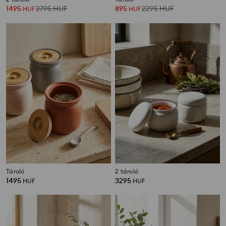
1495
2795
HUF
895
2295
HUF
HUF
HUF
Tároló
2 tároló
1495
3295
HUF
HUF