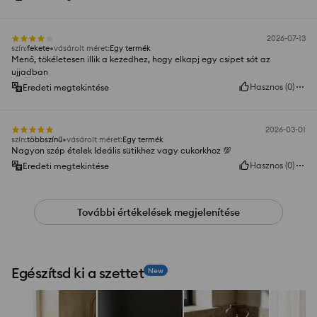
2026-07-13
szín
:
fekete
vásárolt méret
:
Egy termék
Menő, tökéletesen illik a kezedhez, hogy elkapj egy csipet sót az
ujjadban
Hasznos
(
0
)
Eredeti megtekintése
2026-03-01
szín
:
többszínű
vásárolt méret
:
Egy termék
Nagyon szép ételek Ideális sütikhez vagy cukorkhoz 💯
Hasznos
(
0
)
Eredeti megtekintése
További értékelések megjelenítése
Egészítsd ki a szettet
New