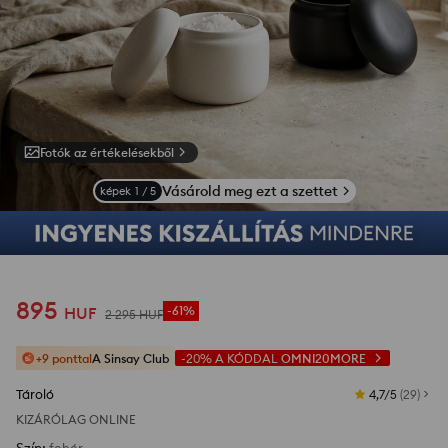
Fotók az értékelésekből
Vásárold meg ezt a szettet
képek
1
/
5
895
HUF
-61%
2 295
HUF
+9 ponttal
A Sinsay Club
-20%
A KÓDDAL
OMNI20MORE
Tároló
4,7/5
(
29
)
KIZÁRÓLAG ONLINE