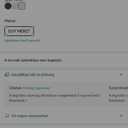
Szín
:
fehér
Méret
EGY MÉRET
készleten lévő termék
A termék üzletekben nem kapható.
Kiszállítási idő és költség
Üzletek
mindig ingyenes
Futár/átvét
A legtöbb csomag általában megérkezik 5 napon belül
A legtöbb 
Részletek >
Részletek >
30 napos visszavétel