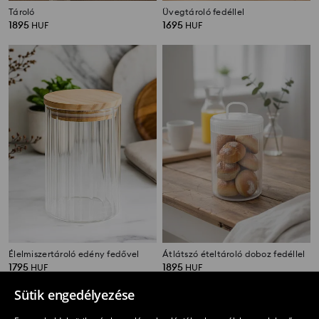
Tároló
Üvegtároló fedéllel
1895
1695
HUF
HUF
Élelmiszertároló edény fedővel
Átlátszó ételtároló doboz fedéllel
1795
1895
HUF
HUF
Sütik engedélyezése