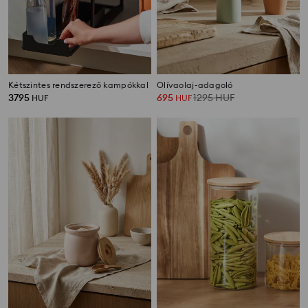
Kétszintes rendszerező kampókkal
Olívaolaj-adagoló
3795
695
1295
HUF
HUF
HUF