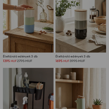
Étel­tároló edények 3 db
Étel­tároló edények 3 db
1395
2795
HUF
1695
3995
HUF
HUF
HUF