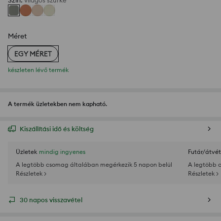
Szín
:
világos szürke
Méret
EGY MÉRET
készleten lévő termék
A termék üzletekben nem kapható.
Kiszállítási idő és költség
Üzletek
mindig ingyenes
Futár/átvét
A legtöbb csomag általában megérkezik 5 napon belül
A legtöbb 
Részletek >
Részletek >
30 napos visszavétel