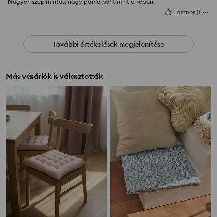
Nagyon szép mintás, nagy párna pont mint a képen!
Hasznos
(
1
)
További értékelések megjelenítése
Más vásárlók is választották