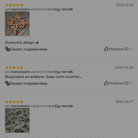
2026-01-18
szín
:
barackszín
vásárolt méret
:
Egy termék
Gyönyörű design 🔥
Hasznos
(
2
)
Eredeti megtekintése
2025-04-26
szín
:
barackszín
vásárolt méret
:
Egy termék
Nagyszerű az erkélyre. Szép nyári nyomat...
Hasznos
(
0
)
Eredeti megtekintése
2025-04-17
szín
:
barackszín
vásárolt méret
:
Egy termék