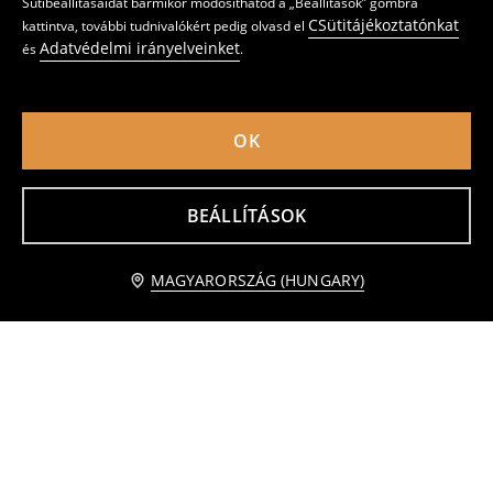
Sütibeállításaidat bármikor módosíthatod a „Beállítások” gombra
CSütitájékoztatónkat
kattintva, további tudnivalókért pedig olvasd el
Adatvédelmi irányelveinket
és
.
OK
Székre való párna z zsenília kivitelben
Díszpárna 45x45
2195
2995
HUF
HUF
BEÁLLÍTÁSOK
Értesítést kérek
MAGYARORSZÁG (HUNGARY)