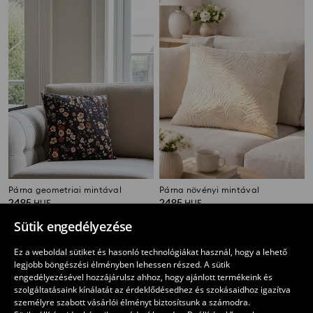
Párna geometriai mintával
Párna növényi mintával
2495
2495
HUF
HUF
Sütik engedélyezése
Ez a weboldal sütiket és hasonló technológiákat használ, hogy a lehető
legjobb böngészési élményben lehessen részed. A sütik
engedélyezésével hozzájárulsz ahhoz, hogy ajánlott termékeink és
szolgáltatásaink kínálatát az érdeklődésedhez és szokásaidhoz igazítva
személyre szabott vásárlói élményt biztosítsunk a számodra.