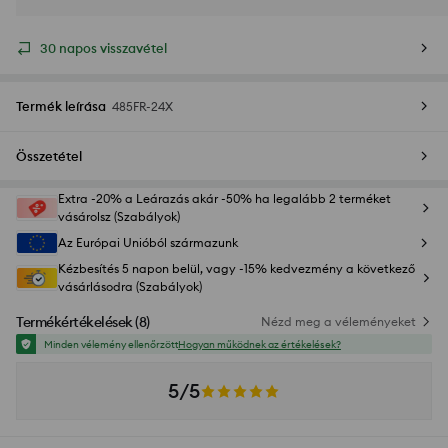
30 napos visszavétel
Termék leírása
485FR-24X
Összetétel
Extra -20% a Leárazás akár -50% ha legalább 2 terméket
vásárolsz (Szabályok)
Az Európai Unióból származunk
Kézbesítés 5 napon belül, vagy -15% kedvezmény a következő
vásárlásodra (Szabályok)
Termékértékelések
(
8
)
Nézd meg a véleményeket
Minden vélemény ellenőrzött
Hogyan működnek az értékelések?
5/5