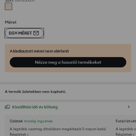
Szín
:
barackszín
Méret
EGY MÉRET
A kiválasztott méret nem elérhető
Nézze meg a hasonló termékeket
A termék üzletekben nem kapható.
Kiszállítási idő és költség
Üzletek
mindig ingyenes
Futár/átvét
A legtöbb csomag általában megérkezik 5 napon belül
A legtöbb 
Részletek >
Részletek >