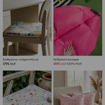
Székpárna virágmintával
Felfújható kanapé
1795
1895
5595
HUF
HUF
HUF