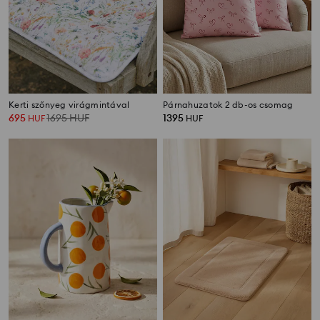
Kerti szőnyeg virágmintával
Párnahuzatok 2 db-os csomag
695
1695
HUF
1395
HUF
HUF