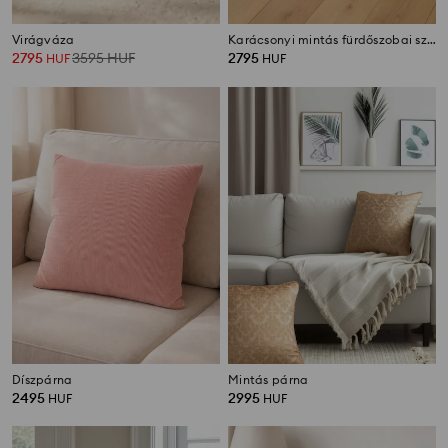
Virágváza
Karácsonyi mintás fürdőszobai szőnyeg
2795
3595
HUF
2795
HUF
HUF
Díszpárna
Mintás párna
2495
2995
HUF
HUF