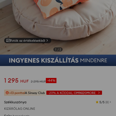
Fotók az értékelésekből
1
/
2
1 295
HUF
-44%
2 295
HUF
+13 ponttal
A Sinsay Club
-20%
A KÓDDAL
OMNI20MORE
Székkuszónya
5/5
(
8
)
KIZÁRÓLAG ONLINE