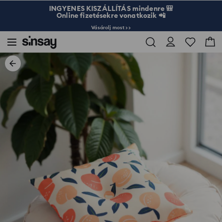
INGYENES KISZÁLLÍTÁS mindenre 🎒
Online fizetésekre vonatkozik 📲
Vásárolj most >>