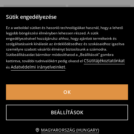
Sütik engedélyezése
Ez a weboldal sütiket és hasonló technológiákat használ, hogy a lehető
legjobb böngészési élményben lehessen részed. A sütik
engedélyezésével hozzájárulsz ahhoz, hogy ajánlott termékeink és
szolgáltatásaink kínálatát az érdeklődésedhez és szokásaidhoz igazítva
személyre szabott vásárlói élményt biztosítsunk a számodra.
Sütibeállításaidat bármikor módosíthatod a „Beállítások” gombra
CSütitájékoztatónkat
kattintva, további tudnivalókért pedig olvasd el
Adatvédelmi irányelveinket
és
.
OK
2 darab rövidnadrág Marvel
2 darab rövidnadrág
2395
1195
2195
HUF
HUF
HUF
BEÁLLÍTÁSOK
MAGYARORSZÁG (HUNGARY)