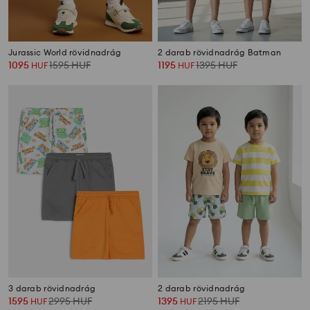
Jurassic World rövidnadrág
2 darab rövidnadrág Batman
1095
1595
HUF
1195
1395
HUF
HUF
HUF
3 darab rövidnadrág
2 darab rövidnadrág
1595
2995
HUF
1395
2195
HUF
HUF
HUF