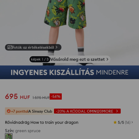
Fotók az értékelésekből
Vásárold meg ezt a szettet
képek
1
/
3
695
HUF
-56%
1 595
HUF
+7 ponttal
A Sinsay Club
-20%
A KÓDDAL
OMNI20MORE
Rövidnadrág How to train your dragon
5/5
(
16
)
Szín
:
green spruce