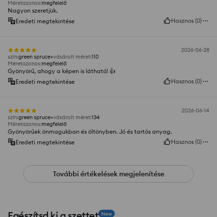
Méretazonos
:
megfelelő
Nagyon szeretjük.
Hasznos
(
0
)
Eredeti megtekintése
2026-06-28
szín
:
green spruce
vásárolt méret
:
110
Méretazonos
:
megfelelő
Gyönyörű, ahogy a képen is látható! 👍️
Hasznos
(
0
)
Eredeti megtekintése
2026-06-14
szín
:
green spruce
vásárolt méret
:
134
Méretazonos
:
megfelelő
Gyönyörűek önmagukban és öltönyben. Jó és tartós anyag.
Hasznos
(
0
)
Eredeti megtekintése
További értékelések megjelenítése
Egészítsd ki a szettet
New