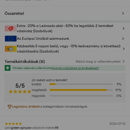
Összetétel
Extra -20% a Leárazás akár -50% ha legalább 2 terméket
vásárolsz (Szabályok)
Az Európai Unióból származunk
Kézbesítés 5 napon belül, vagy -15% kedvezmény a következő
vásárlásodra (Szabályok)
Termékértékelések
(
16
)
Nézd meg a véleményeket
Minden vélemény ellenőrzött
Hogyan működnek az értékelések?
Jó méret volt a termék?
5/5
kisebb
9
%
megfelelő
91
%
nagyobb
0
%
Legjobbra értékelt
a kategóriában rövidnadrágok
2026-07-15
szín
:
green spruce
vásárolt méret
:
98