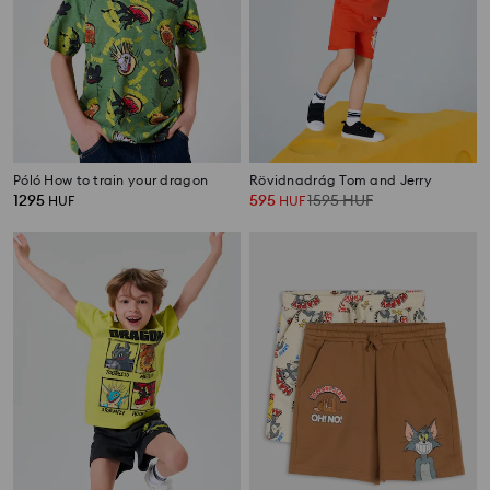
Póló How to train your dragon
Rövidnadrág Tom and Jerry
1295
595
1595
HUF
HUF
HUF