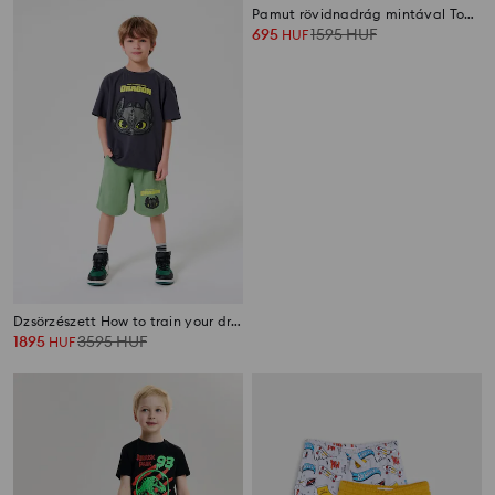
Dzsörzészett How to train your dragon
Pamut rövidnadrág mintával Toy Story
1895
3595
HUF
695
1595
HUF
HUF
HUF