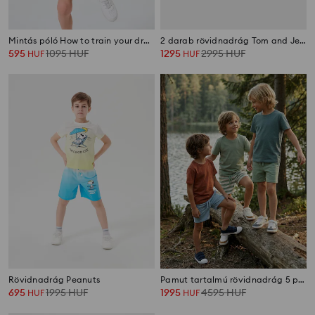
Mintás póló How to train your dragon
2 darab rövidnadrág Tom and Jerry
595
1095
HUF
1295
2995
HUF
HUF
HUF
Rövidnadrág Peanuts
Pamut tartalmú rövidnadrág 5 pack
695
1995
HUF
1995
4595
HUF
HUF
HUF