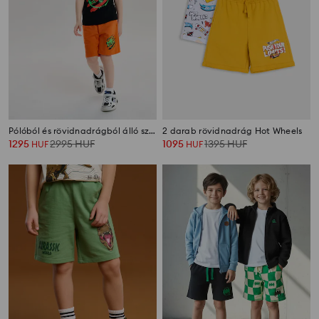
Pólóból és rövidnadrágból álló szett Jurassic Park
2 darab rövidnadrág Hot Wheels
1295
2995
HUF
1095
1395
HUF
HUF
HUF