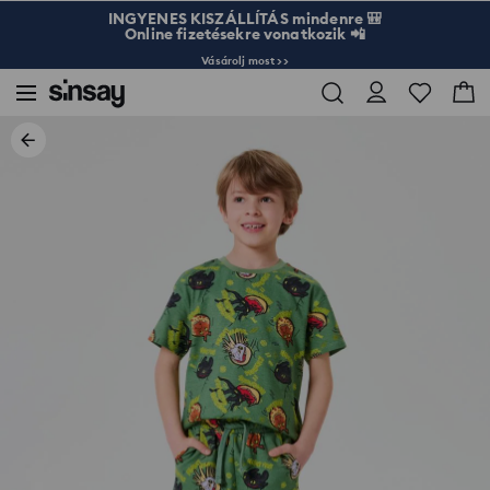
INGYENES KISZÁLLÍTÁS mindenre 🎒
Online fizetésekre vonatkozik 📲
Vásárolj most >>