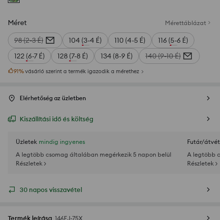
Méret
Mérettáblázat
98 (2-3 É)
104 (3-4 É)
110 (4-5 É)
116 (5-6 É)
122 (6-7 É)
128 (7-8 É)
134 (8-9 É)
140 (9-10 É)
91
%
vásárló szerint a termék igazodik a mérethez
Elérhetőség az üzletben
Kiszállítási idő és költség
Üzletek
mindig ingyenes
Futár/átvét
A legtöbb csomag általában megérkezik 5 napon belül
A legtöbb 
Részletek >
Részletek >
30 napos visszavétel
Termék leírása
146EJ-75X