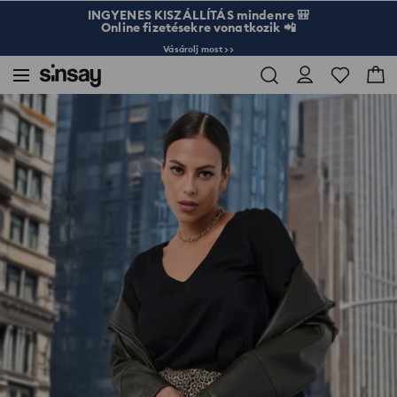
INGYENES KISZÁLLÍTÁS mindenre 🎒
Online fizetésekre vonatkozik 📲
Vásárolj most >>
Sinsay
Női
Rövid ujjú póló