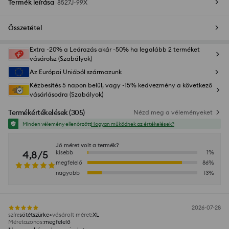
Termék leírása
8527J-99X
Összetétel
Extra -20% a Leárazás akár -50% ha legalább 2 terméket
vásárolsz (Szabályok)
Az Európai Unióból származunk
Kézbesítés 5 napon belül, vagy -15% kedvezmény a következő
vásárlásodra (Szabályok)
Termékértékelések
(
305
)
Nézd meg a véleményeket
Minden vélemény ellenőrzött
Hogyan működnek az értékelések?
Jó méret volt a termék?
4,8/5
kisebb
1
%
megfelelő
86
%
nagyobb
13
%
2026-07-28
szín
:
sötétszürke
vásárolt méret
:
XL
Méretazonos
:
megfelelő