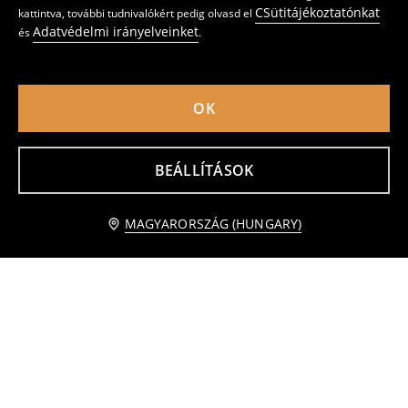
CSütitájékoztatónkat
kattintva, további tudnivalókért pedig olvasd el
Adatvédelmi irányelveinket
és
.
OK
Basic pamut póló
Basic póló
1795
1095
HUF
HUF
BEÁLLÍTÁSOK
Értesítést kérek
MAGYARORSZÁG (HUNGARY)