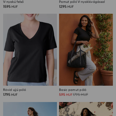
V-nyakú felső
Pamut póló V-nyakkivágással
1595
1295
HUF
HUF
Rövid ujjú póló
Basic pamut póló
1795
595
1795
HUF
HUF
HUF