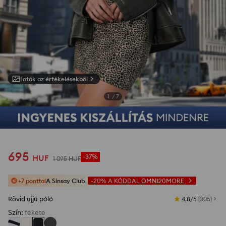
Fotók az értékelésekből
1
/
7
695
HUF
-37%
1 095
HUF
+7 ponttal
A Sinsay Club
-20%
A KÓDDAL
OMNI20MORE
Rövid ujjú póló
4,8/5
(
305
)
Szín
:
fekete