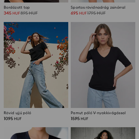
Bordázott top
Sportos rövidnadrág zsinórral
345
895
HUF
695
1795
HUF
HUF
HUF
Rövid ujjú póló
Pamut póló V-nyakkivágással
1095
1595
HUF
HUF