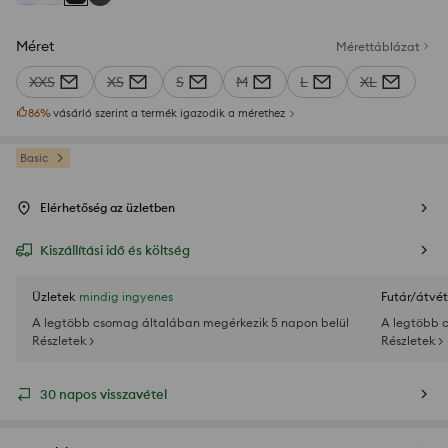
Méret
Mérettáblázat
XXS
XS
S
M
L
XL
86
%
vásárló szerint a termék igazodik a mérethez
Basic
Elérhetőség az üzletben
Kiszállítási idő és költség
Üzletek
mindig ingyenes
Futár/átvét
A legtöbb csomag általában megérkezik 5 napon belül
A legtöbb 
Részletek >
Részletek >
30 napos visszavétel