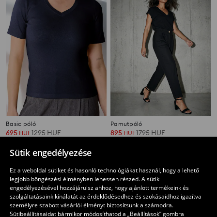
Basic póló
Pamutpóló
695
1295
HUF
895
1795
HUF
HUF
HUF
Sütik engedélyezése
Ez a weboldal sütiket és hasonló technológiákat használ, hogy a lehető
legjobb böngészési élményben lehessen részed. A sütik
engedélyezésével hozzájárulsz ahhoz, hogy ajánlott termékeink és
szolgáltatásaink kínálatát az érdeklődésedhez és szokásaidhoz igazítva
személyre szabott vásárlói élményt biztosítsunk a számodra.
Sütibeállításaidat bármikor módosíthatod a „Beállítások” gombra