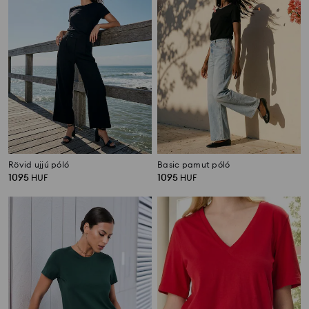
Rövid ujjú póló
Basic pamut póló
1095
1095
HUF
HUF