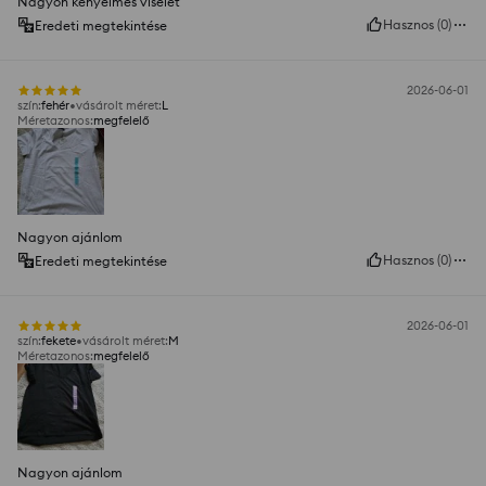
Nagyon kényelmes viselet
Hasznos
(
0
)
Eredeti megtekintése
2026-06-01
szín
:
fehér
vásárolt méret
:
L
Méretazonos
:
megfelelő
Nagyon ajánlom
Hasznos
(
0
)
Eredeti megtekintése
2026-06-01
szín
:
fekete
vásárolt méret
:
M
Méretazonos
:
megfelelő
Nagyon ajánlom