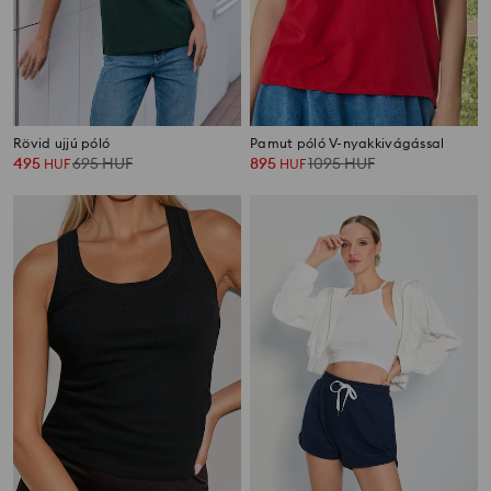
Rövid ujjú póló
Pamut póló V-nyakkivágással
495
695
HUF
895
1095
HUF
HUF
HUF