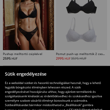
Pushup melltartó csipkével
Pamut push-up melltartók 2 csomag
2595
2995
3595
HUF
HUF
HUF
Sütik engedélyezése
Ez a weboldal sütiket és hasonló technológiákat használ, hogy a lehető
legjobb böngészési élményben lehessen részed. A sütik
engedélyezésével hozzájárulsz ahhoz, hogy ajánlott termékeink és
szolgáltatásaink kínálatát az érdeklődésedhez és szokásaidhoz igazítva
személyre szabott vásárlói élményt biztosítsunk a számodra.
Sütibeállításaidat bármikor módosíthatod a „Beállítások” gombra
CSütitájékoztatónkat