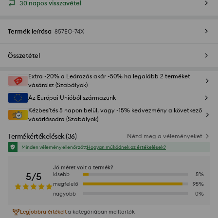
30 napos visszavétel
Termék leírása
857EO-74X
Összetétel
Extra -20% a Leárazás akár -50% ha legalább 2 terméket
vásárolsz (Szabályok)
Az Európai Unióból származunk
Kézbesítés 5 napon belül, vagy -15% kedvezmény a következő
vásárlásodra (Szabályok)
Termékértékelések
(
36
)
Nézd meg a véleményeket
Minden vélemény ellenőrzött
Hogyan működnek az értékelések?
Jó méret volt a termék?
5/5
kisebb
5
%
megfelelő
95
%
nagyobb
0
%
Legjobbra értékelt
a kategóriában melltartók