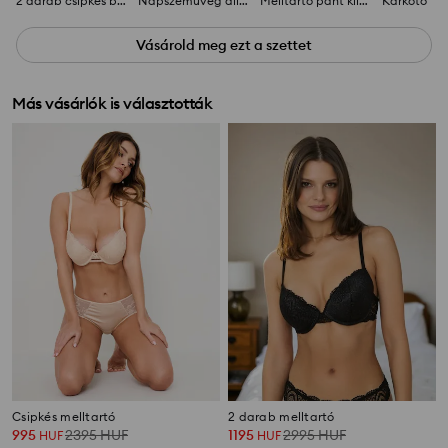
2 darab csipkés brazil bugyi
Napszemüveg állatmintával
Melltartó pánt klipszek 3 csomag
Karkötő
Vásárold meg ezt a szettet
Más vásárlók is választották
Csipkés melltartó
2 darab melltartó
995
2395
HUF
1195
2995
HUF
HUF
HUF