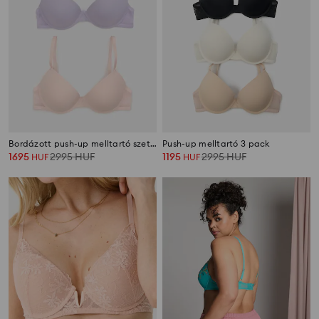
Bordázott push-up melltartó szett 2 pack
Push-up melltartó 3 pack
1695
2995
HUF
1195
2995
HUF
HUF
HUF