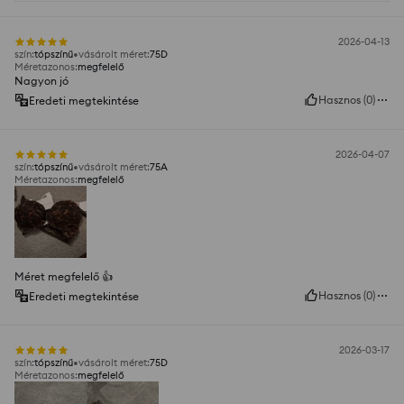
2026-04-13
szín
:
tópszínű
vásárolt méret
:
75D
Méretazonos
:
megfelelő
Nagyon jó
Hasznos
(
0
)
Eredeti megtekintése
2026-04-07
szín
:
tópszínű
vásárolt méret
:
75A
Méretazonos
:
megfelelő
Méret megfelelő 👍️
Hasznos
(
0
)
Eredeti megtekintése
2026-03-17
szín
:
tópszínű
vásárolt méret
:
75D
Méretazonos
:
megfelelő