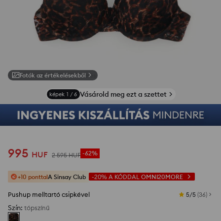
Fotók az értékelésekből
Vásárold meg ezt a szettet
képek
1
/
6
995
HUF
-62%
2 595
HUF
+10 ponttal
A Sinsay Club
-20%
A KÓDDAL
OMNI20MORE
Pushup melltartó csipkével
5/5
(
36
)
Szín
:
tópszínű