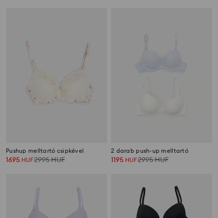
Pushup melltartó csipkével
2 darab push-up melltartó
1695
2995
HUF
1195
2995
HUF
HUF
HUF