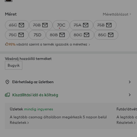
Méret
Mérettáblázat
65C
70B
70C
75A
75B
75C
75D
80B
80C
85C
95
%
vásárló szerint a termék igazodik a mérethez
Vásárolj hozzáillő terméket
Bugyik
Elérhetőség az üzletben
Kiszállítási idő és költség
Üzletek
mindig ingyenes
Futár/átvét
A legtöbb csomag általában megérkezik 5 napon belül
A legtöbb 
Részletek >
Részletek >