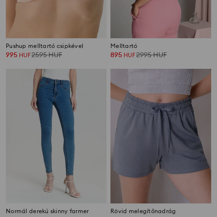
Pushup melltartó csipkével
Melltartó
995
2595
HUF
895
2995
HUF
HUF
HUF
Normál derekú skinny farmer
Rövid melegítőnadrág