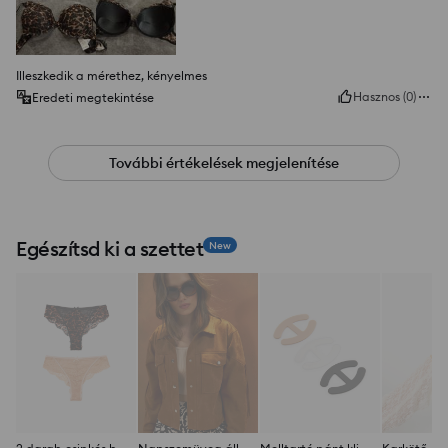
Illeszkedik a mérethez, kényelmes
Hasznos
(
0
)
Eredeti megtekintése
További értékelések megjelenítése
Egészítsd ki a szettet
New