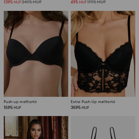
1395
3495
HUF
695
1995
HUF
HUF
HUF
Push-up melltartó
Extra Push-Up melltartó
1595
3595
HUF
HUF