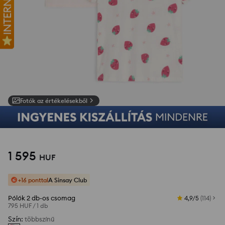
Fotók az értékelésekből
1
/
13
1 595
HUF
+16 ponttal
A Sinsay Club
Pólók 2 db-os csomag
4,9/5
(
114
)
795 HUF
/
1 db
Szín
:
többszínű