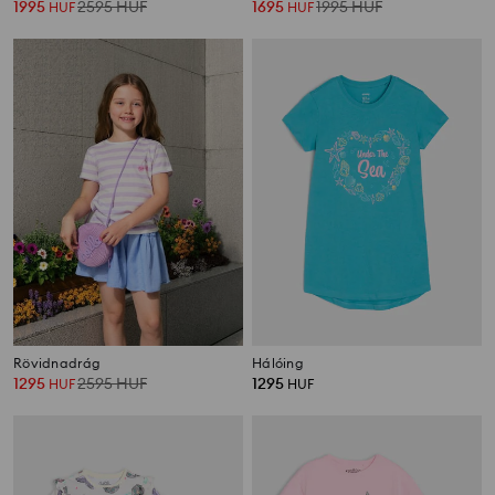
1995
2595
HUF
1695
1995
HUF
HUF
HUF
Rövidnadrág
Hálóing
1295
2595
HUF
1295
HUF
HUF