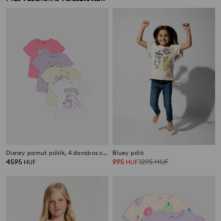
Disney pamut pólók, 4 darabos csomag
Bluey póló
4595
995
1295
HUF
HUF
HUF