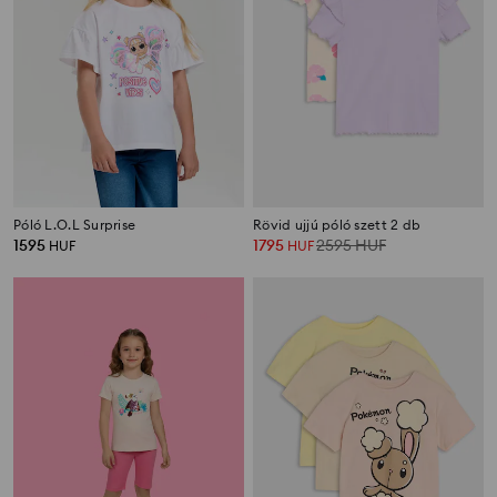
Póló L.O.L Surprise
Rövid ujjú póló szett 2 db
1595
1795
2595
HUF
HUF
HUF