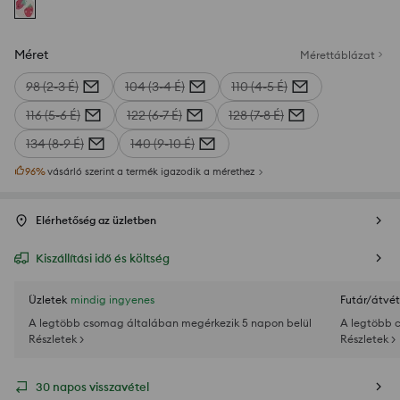
Méret
Mérettáblázat
98 (2-3 É)
104 (3-4 É)
110 (4-5 É)
116 (5-6 É)
122 (6-7 É)
128 (7-8 É)
134 (8-9 É)
140 (9-10 É)
96
%
vásárló szerint a termék igazodik a mérethez
Elérhetőség az üzletben
Kiszállítási idő és költség
Üzletek
mindig ingyenes
Futár/átvét
A legtöbb csomag általában megérkezik 5 napon belül
A legtöbb 
Részletek >
Részletek >
30 napos visszavétel