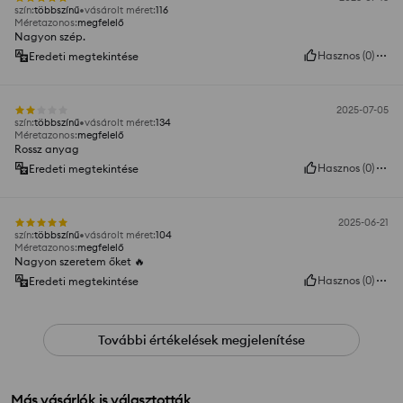
szín
:
többszínű
vásárolt méret
:
116
Méretazonos
:
megfelelő
Nagyon szép.
Hasznos
(
0
)
Eredeti megtekintése
2025-07-05
szín
:
többszínű
vásárolt méret
:
134
Méretazonos
:
megfelelő
Rossz anyag
Hasznos
(
0
)
Eredeti megtekintése
2025-06-21
szín
:
többszínű
vásárolt méret
:
104
Méretazonos
:
megfelelő
Nagyon szeretem őket 🔥
Hasznos
(
0
)
Eredeti megtekintése
További értékelések megjelenítése
Más vásárlók is választották