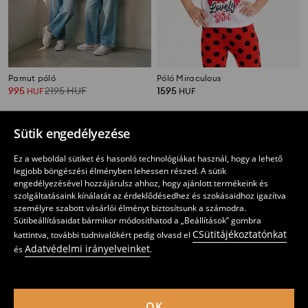
Pamut póló
Póló Miraculous
995
2195
HUF
1595
HUF
HUF
Sütik engedélyezése
Ez a weboldal sütiket és hasonló technológiákat használ, hogy a lehető
legjobb böngészési élményben lehessen részed. A sütik
engedélyezésével hozzájárulsz ahhoz, hogy ajánlott termékeink és
szolgáltatásaink kínálatát az érdeklődésedhez és szokásaidhoz igazítva
személyre szabott vásárlói élményt biztosítsunk a számodra.
Sütibeállításaidat bármikor módosíthatod a „Beállítások” gombra
CSütitájékoztatónkat
kattintva, további tudnivalókért pedig olvasd el
Adatvédelmi irányelveinket
és
.
OK