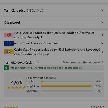
Termék leírása
318DU-MLC
Összetétel
Extra -20% a Leárazás akár -50% ha legalább 2 terméket
vásárolsz (Szabályok)
Az Európai Unióból származunk
Kézbesítés 5 napon belül, vagy -15% kedvezmény a következő
vásárlásodra (Szabályok)
Termékértékelések
(
114
)
Nézd meg a véleményeket
Minden vélemény ellenőrzött
Hogyan működnek az értékelések?
Jó méret volt a termék?
4,9/5
kisebb
4
%
megfelelő
96
%
nagyobb
0
%
2025-07-15