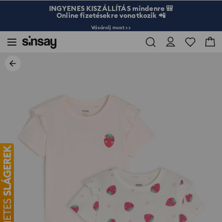
INGYENES KISZÁLLÍTÁS mindenre 🎒
Online fizetésekre vonatkozik 📲
Vásárolj most >>