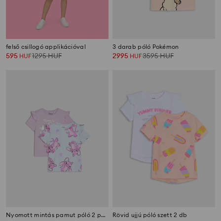
felső csillogó applikációval
3 darab póló Pokémon
595
1295
HUF
2995
3595
HUF
HUF
HUF
Nyomott mintás pamut póló 2 pack Lilo & Stitch
Rövid ujjú póló szett 2 db