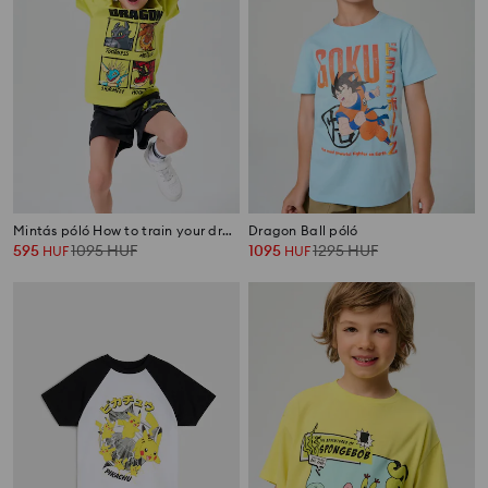
Mintás póló How to train your dragon
Dragon Ball póló
595
1095
HUF
1095
1295
HUF
HUF
HUF