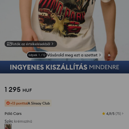
Fotók az értékelésekből
Vásárold meg ezt a szettet
képek
1
/
12
1 295
HUF
+13 ponttal
A Sinsay Club
Póló Cars
4,9/5
(
75
)
Szín
:
krémszínű