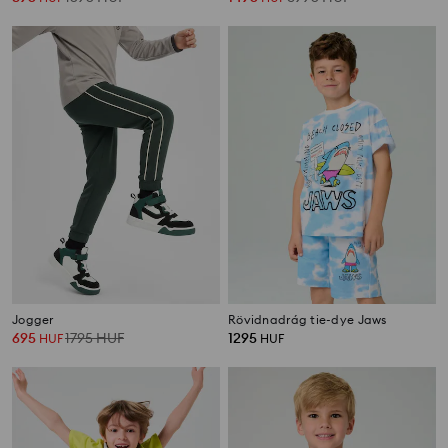
Jogger
Rövidnadrág tie-dye Jaws
695
1795
HUF
1295
HUF
HUF