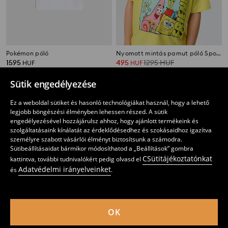
Pokémon póló
Nyomott mintás pamut póló SpongeBob SquarePants
1595
495
1295
HUF
HUF
HUF
Sütik engedélyezése
Ez a weboldal sütiket és hasonló technológiákat használ, hogy a lehető
legjobb böngészési élményben lehessen részed. A sütik
engedélyezésével hozzájárulsz ahhoz, hogy ajánlott termékeink és
szolgáltatásaink kínálatát az érdeklődésedhez és szokásaidhoz igazítva
személyre szabott vásárlói élményt biztosítsunk a számodra.
Sütibeállításaidat bármikor módosíthatod a „Beállítások” gombra
CSütitájékoztatónkat
kattintva, további tudnivalókért pedig olvasd el
Adatvédelmi irányelveinket
és
.
OK
Nyomott mintás pamut póló Tom and Jerry
Pamut póló rövid ujjal Marvel