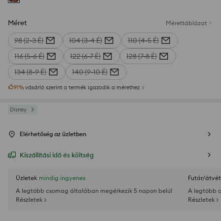
Méret
Mérettáblázat
98 (2-3 É)
104 (3-4 É)
110 (4-5 É)
116 (5-6 É)
122 (6-7 É)
128 (7-8 É)
134 (8-9 É)
140 (9-10 É)
91
%
vásárló szerint a termék igazodik a mérethez
Disney
Elérhetőség az üzletben
Kiszállítási idő és költség
Üzletek
mindig ingyenes
Futár/átvét
A legtöbb csomag általában megérkezik 5 napon belül
A legtöbb 
Részletek >
Részletek >