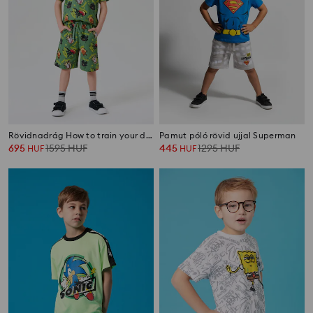
Rövidnadrág How to train your dragon
Pamut póló rövid ujjal Superman
695
1595
HUF
445
1295
HUF
HUF
HUF