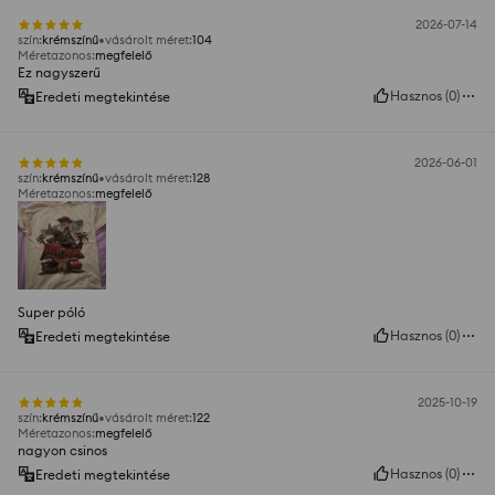
2026-07-14
szín
:
krémszínű
vásárolt méret
:
104
Méretazonos
:
megfelelő
Ez nagyszerű
Hasznos
(
0
)
Eredeti megtekintése
2026-06-01
szín
:
krémszínű
vásárolt méret
:
128
Méretazonos
:
megfelelő
Super póló
Hasznos
(
0
)
Eredeti megtekintése
2025-10-19
szín
:
krémszínű
vásárolt méret
:
122
Méretazonos
:
megfelelő
nagyon csinos
Hasznos
(
0
)
Eredeti megtekintése