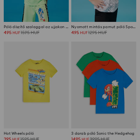
Póló díszítő szalaggal az ujjakon Sonic the Hedgehog
Nyomott mintás pamut póló SpongeBob SquarePants
495
1595
HUF
495
1295
HUF
HUF
HUF
Hot Wheels póló
3 darab póló Sonic the Hedgehog
395
1595
HUF
1495
3995
HUF
HUF
HUF