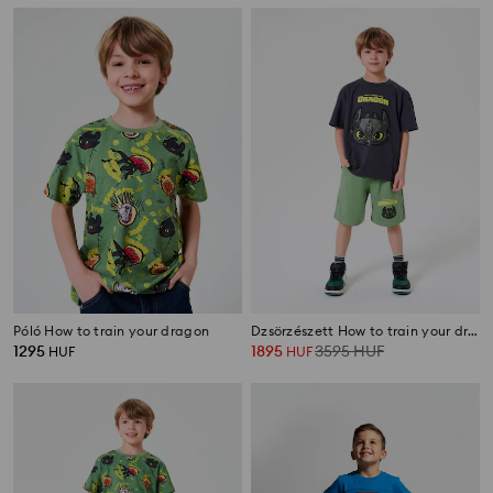
Póló How to train your dragon
Dzsörzészett How to train your dragon
1295
1895
3595
HUF
HUF
HUF