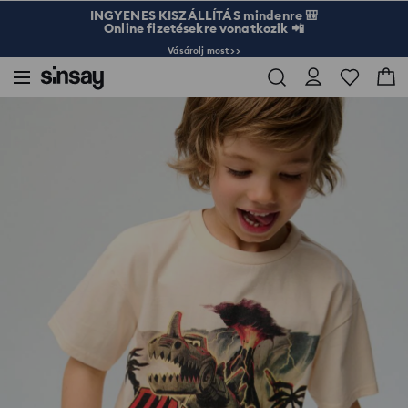
INGYENES KISZÁLLÍTÁS mindenre 🎒
Online fizetésekre vonatkozik 📲
Vásárolj most >>
Sinsay
Gyerek
Fiú 3-10
Póló Cars