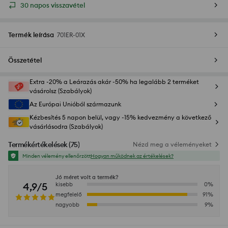
30 napos visszavétel
Termék leírása
701ER-01X
Összetétel
Extra -20% a Leárazás akár -50% ha legalább 2 terméket
vásárolsz (Szabályok)
Az Európai Unióból származunk
Kézbesítés 5 napon belül, vagy -15% kedvezmény a következő
vásárlásodra (Szabályok)
Termékértékelések
(
75
)
Nézd meg a véleményeket
Minden vélemény ellenőrzött
Hogyan működnek az értékelések?
Jó méret volt a termék?
4,9/5
kisebb
0
%
megfelelő
91
%
nagyobb
9
%