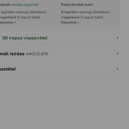
zletek
mindig ingyenes
Futár/átvételi pont
 legtöbb csomag általában
A legtöbb csomag általában
egérkezik 5 napon belül
megérkezik 5 napon belül
észletek >
Részletek >
30 napos visszavétel
mék leírása
640CD-87X
zetétel