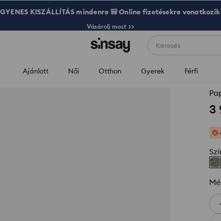
GYENES KISZÁLLÍTÁS mindenre 🎒 Online fizetésekre vonatkozik
Vásárolj most >>
Keresés
Ajánlott
Női
Otthon
Gyerek
Férfi
Pap
3
Szí
Mé