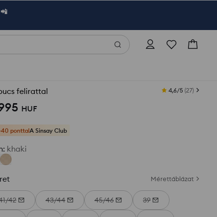
 📲
ucs felirattal
4,6/5
(
27
)
 995
HUF
+40 ponttal
A Sinsay Club
n
:
khaki
ret
Mérettáblázat
41/42
43/44
45/46
39