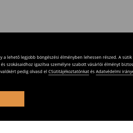
gy a lehető legjobb böngészési élményben lehessen részed. A sütik
 és szokásaidhoz igazítva személyre szabott vásárlói élményt bizto
ivalókért pedig olvasd el
CSütitájékoztatónkat
és
Adatvédelmi irány