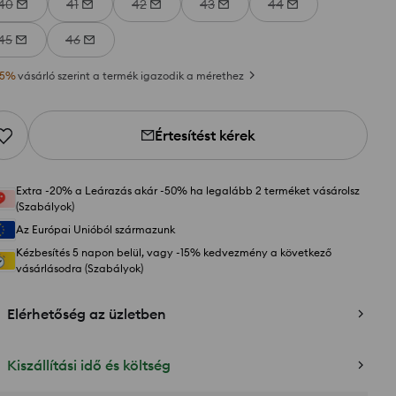
40
41
42
43
44
45
46
5
%
vásárló szerint a termék igazodik a mérethez
Értesítést kérek
Extra -20% a Leárazás akár -50% ha legalább 2 terméket vásárolsz
(Szabályok)
Az Európai Unióból származunk
Kézbesítés 5 napon belül, vagy -15% kedvezmény a következő
vásárlásodra (Szabályok)
Elérhetőség az üzletben
Kiszállítási idő és költség