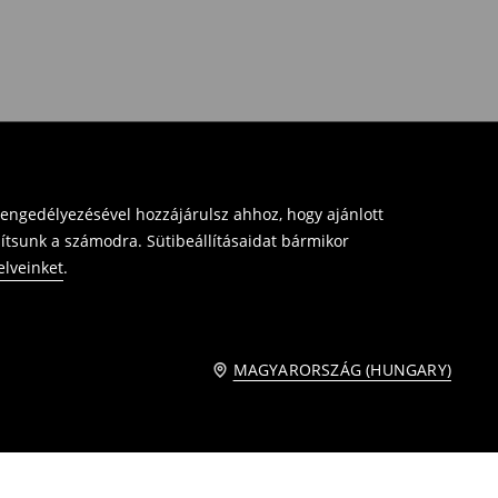
 engedélyezésével hozzájárulsz ahhoz, hogy ajánlott
sítsunk a számodra. Sütibeállításaidat bármikor
elveinket
.
MAGYARORSZÁG (HUNGARY)