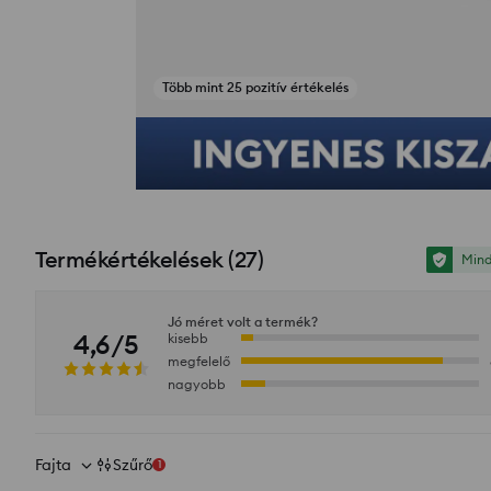
Több mint 25 pozitív értékelés
Fotók az értékelésekből
Termékértékelések
(
27
)
Mind
Jó méret volt a termék?
4,6/5
kisebb
megfelelő
nagyobb
Fajta
Szűrő
1