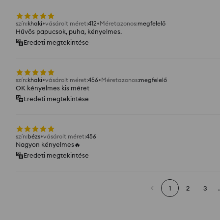
szín
:
khaki
vásárolt méret
:
412
Méretazonos
:
megfelelő
Hűvös papucsok, puha, kényelmes.
Eredeti megtekintése
szín
:
khaki
vásárolt méret
:
456
Méretazonos
:
megfelelő
OK kényelmes kis méret
Eredeti megtekintése
szín
:
bézs
vásárolt méret
:
456
Nagyon kényelmes🔥
Eredeti megtekintése
1
2
3
.