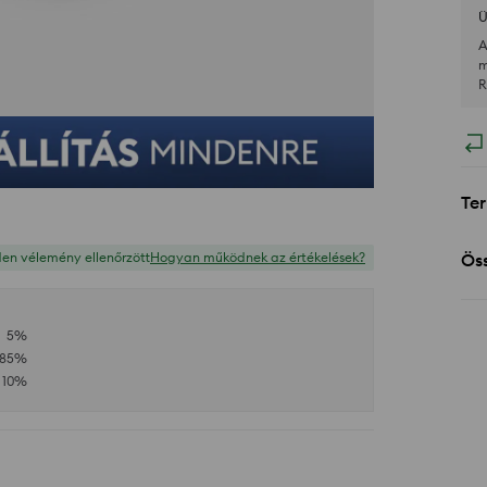
Ü
A
m
R
Ter
Öss
en vélemény ellenőrzött
Hogyan működnek az értékelések?
5
%
85
%
10
%