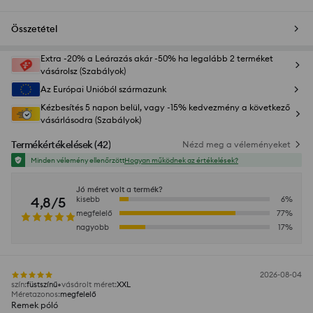
Összetétel
Extra -20% a Leárazás akár -50% ha legalább 2 terméket
vásárolsz (Szabályok)
Az Európai Unióból származunk
Kézbesítés 5 napon belül, vagy -15% kedvezmény a következő
vásárlásodra (Szabályok)
Termékértékelések
(
42
)
Nézd meg a véleményeket
Minden vélemény ellenőrzött
Hogyan működnek az értékelések?
Jó méret volt a termék?
4,8/5
kisebb
6
%
megfelelő
77
%
nagyobb
17
%
2026-08-04
szín
:
füstszínű
vásárolt méret
:
XXL
Méretazonos
:
megfelelő
Remek póló