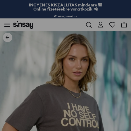
INGYENES KISZÁLLÍTÁS mindenre 🎒
Online fizetésekre vonatkozik 📲
Vásárolj most >>