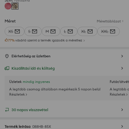
Szín
:
füstszínű
Méret
Mérettáblázat
XS
S
M
L
XL
XXL
77
%
vásárló szerint a termék igazodik a mérethez
Elérhetőség az üzletben
Kiszállítási idő és költség
Üzletek
mindig ingyenes
Futár/átvét
A legtöbb csomag általában megérkezik 5 napon belül
A legtöbb 
Részletek >
Részletek >
30 napos visszavétel
Termék leírása
088HB-85X