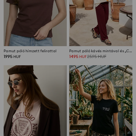
Pamut póló hímzett felirattal
Pamut póló kávés mintával és „Coffee Club More” felirattal
1995
1495
2595
HUF
HUF
HUF