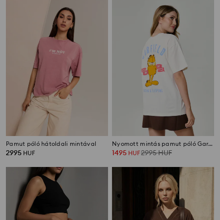
Pamut póló hátoldali mintával
Nyomott mintás pamut póló Garfield
2995
1495
2995
HUF
HUF
HUF