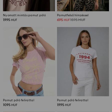
Nyomott mintás pamut póló
Pamutfelső hímzéssel
1995
695
1595
HUF
HUF
HUF
Pamut póló felirattal
Pamut póló felirattal
1095
1995
HUF
HUF