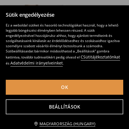
Sütik engedélyezése
Ez a weboldal sütiket és hasonló technológiákat használ, hogy a lehető
legjobb böngészési élményben lehessen részed. A sütik
engedélyezésével hozzájárulsz ahhoz, hogy ajánlott termékeink és
szolgáltatásaink kínálatát az érdeklődésedhez és szokásaidhoz igazítva
személyre szabott vásárlói élményt biztosítsunk a számodra.
Sütibeállításaidat bármikor módosíthatod a „Beállítások” gombra
CSütitájékoztatónkat
kattintva, további tudnivalókért pedig olvasd el
Adatvédelmi irányelveinket
és
.
OK
Pamut póló felirattal Surf Club
Pamut póló hátoldali mintával
1995
1995
HUF
HUF
BEÁLLÍTÁSOK
Értesítést kérek
MAGYARORSZÁG (HUNGARY)