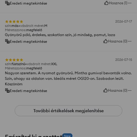
Hasznos
(
1
)
Eredeti megtekintése
2026-07-17
szín
:
más
vásárolt méret
:
M
Méretazonos
:
megfelelő
Gyönyörű póló, érdekes, szokatlan szín, jó minőség, pamut, laza
Hasznos
(
0
)
Eredeti megtekintése
2026-07-15
szín
:
füstszínű
vásárolt méret
:
XXL
Méretazonos
:
megfelelő
Nagyon szeretem. A nyomat gyönyörű. Mintha gumival bevonták volna.
Szín, ahogy az oldalon van. Ideális méret OG120-on. Szabadon leült.
Köszönöm
Hasznos
(
0
)
Eredeti megtekintése
További értékelések megjelenítése
Egészítsd ki a szettet
New