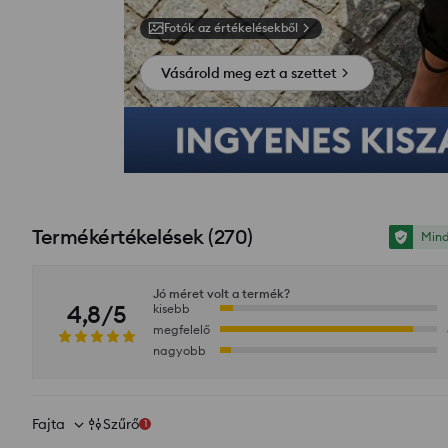
Fotók az értékelésekből
Vásárold meg ezt a szettet
Termékértékelések
(
270
)
Mind
Jó méret volt a termék?
4,8/5
kisebb
megfelelő
nagyobb
Fajta
Szűrő
1