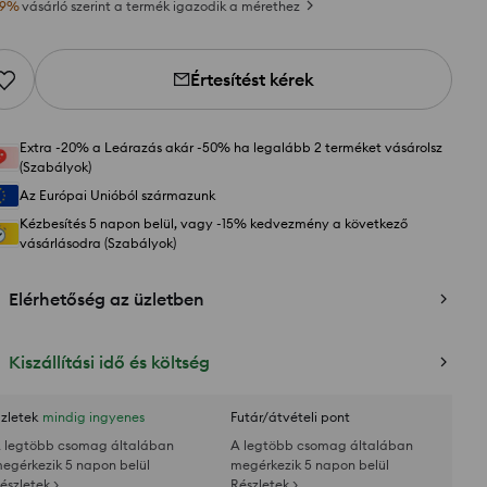
9
%
vásárló szerint a termék igazodik a mérethez
Értesítést kérek
Extra -20% a Leárazás akár -50% ha legalább 2 terméket vásárolsz
(Szabályok)
Az Európai Unióból származunk
Kézbesítés 5 napon belül, vagy -15% kedvezmény a következő
vásárlásodra (Szabályok)
Elérhetőség az üzletben
Kiszállítási idő és költség
zletek
mindig ingyenes
Futár/átvételi pont
 legtöbb csomag általában
A legtöbb csomag általában
egérkezik 5 napon belül
megérkezik 5 napon belül
észletek >
Részletek >