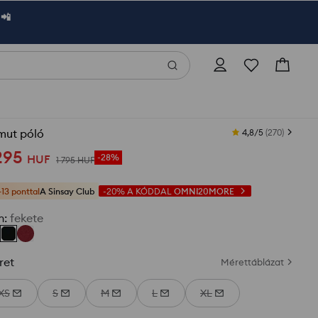
 📲
mut póló
4,8/5
(
270
)
295
HUF
-28%
1 795
HUF
+13 ponttal
A Sinsay Club
-20%
A KÓDDAL
OMNI20MORE
n
:
fekete
ret
Mérettáblázat
XS
S
M
L
XL