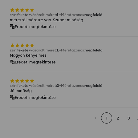
szín
:
fekete
vásárolt méret
:
L
Méretazonos
:
megfelelő
méretről méretre van. Szuper minőség
Eredeti megtekintése
szín
:
fekete
vásárolt méret
:
L
Méretazonos
:
megfelelő
Nagyon kényelmes
Eredeti megtekintése
szín
:
fekete
vásárolt méret
:
S
Méretazonos
:
megfelelő
Jó minőség
Eredeti megtekintése
1
2
3
.