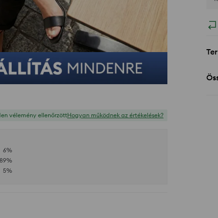
Ter
Öss
en vélemény ellenőrzött
Hogyan működnek az értékelések?
6
%
89
%
5
%