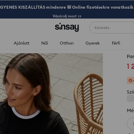
GYENES KISZÁLLÍTÁS mindenre 🎒 Online fizetésekre vonatkozik
Vásárolj most >>
Keresés
Ajánlott
Női
Otthon
Gyerek
Férfi
Pa
1 
Szí
Mé