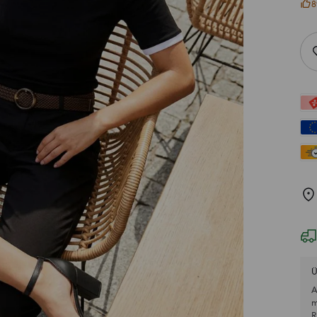
8
Ü
A
m
R