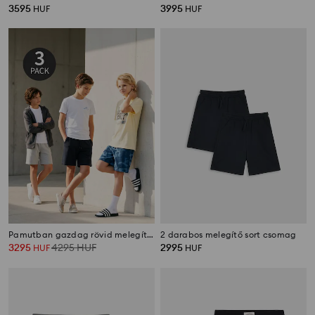
3595
3995
HUF
HUF
Pamutban gazdag rövid melegítőnadrág 3 pack
2 darabos melegítő sort csomag
3295
4295
HUF
2995
HUF
HUF