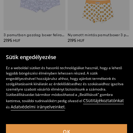
3 pamutban gazdag boxer felirattal
Nyomott mintás pamutboxer 3 pack Garfield
2195
2195
HUF
HUF
Sütik engedélyezése
Ez a weboldal sütiket és hasonló technológiákat használ, hogy a lehető
legjobb böngészési élményben lehessen részed. A sütik
engedélyezésével hozzájárulsz ahhoz, hogy ajánlott termékeink és
szolgáltatásaink kínálatát az érdeklődésedhez és szokásaidhoz igazítva
személyre szabott vásárlói élményt biztosítsunk a számodra.
Sütibeállításaidat bármikor módosíthatod a „Beállítások” gombra
CSütitájékoztatónkat
kattintva, további tudnivalókért pedig olvasd el
Adatvédelmi irányelveinket
és
.
OK