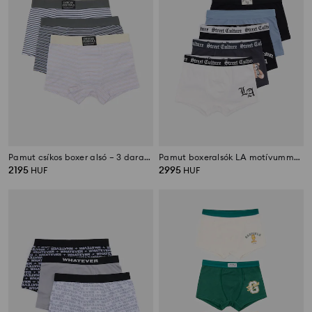
Pamut csíkos boxer alsó – 3 darabos csomag
Pamut boxeralsók LA motívummal 5 pack
2195
2995
HUF
HUF