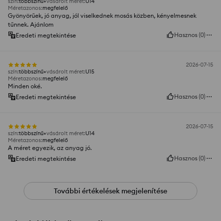
szín
:
többszínű
vásárolt méret
:
U14
Méretazonos
:
megfelelő
Gyönyörűek, jó anyag, jól viselkednek mosás közben, kényelmesnek
tűnnek. Ajánlom
Hasznos
(
0
)
Eredeti megtekintése
2026-07-15
szín
:
többszínű
vásárolt méret
:
U15
Méretazonos
:
megfelelő
Minden oké.
Hasznos
(
0
)
Eredeti megtekintése
2026-07-15
szín
:
többszínű
vásárolt méret
:
U14
Méretazonos
:
megfelelő
A méret egyezik, az anyag jó.
Hasznos
(
0
)
Eredeti megtekintése
További értékelések megjelenítése