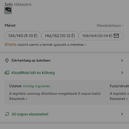
Szín
:
többszínű
Méret
Mérettáblázat
134/140 (9-10 É)
146/152 (10-12 É)
158/164 (12-14 É)
100
%
vásárló szerint a termék igazodik a mérethez
Elérhetőség az üzletben
Kiszállítási idő és költség
Üzletek
mindig ingyenes
Futár/átvét
A legtöbb csomag általában megérkezik 5 napon belül
A legtöbb 
Részletek >
Részletek >
30 napos visszavétel