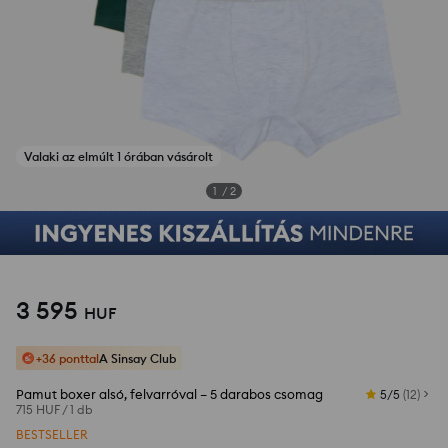
Valaki az elmúlt 1 órában vásárolt
1
/
2
3 595
HUF
+36 ponttal
A Sinsay Club
Pamut boxer alsó, felvarróval – 5 darabos csomag
5/5
(
12
)
715 HUF
/
1 db
BESTSELLER