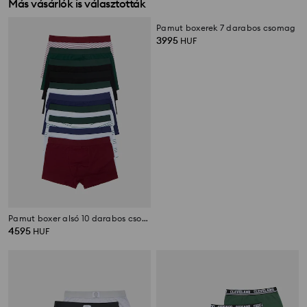
Más vásárlók is választották
Pamut boxer alsó 10 darabos csomag
Pamut boxerek 7 darabos csomag
4595
3995
HUF
HUF