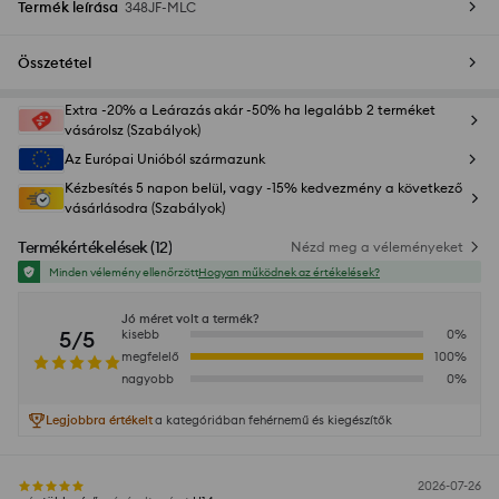
Termék leírása
348JF-MLC
Összetétel
Extra -20% a Leárazás akár -50% ha legalább 2 terméket
vásárolsz (Szabályok)
Az Európai Unióból származunk
Kézbesítés 5 napon belül, vagy -15% kedvezmény a következő
vásárlásodra (Szabályok)
Termékértékelések
(
12
)
Nézd meg a véleményeket
Minden vélemény ellenőrzött
Hogyan működnek az értékelések?
Jó méret volt a termék?
5/5
kisebb
0
%
megfelelő
100
%
nagyobb
0
%
Legjobbra értékelt
a kategóriában fehérnemű és kiegészítők
2026-07-26