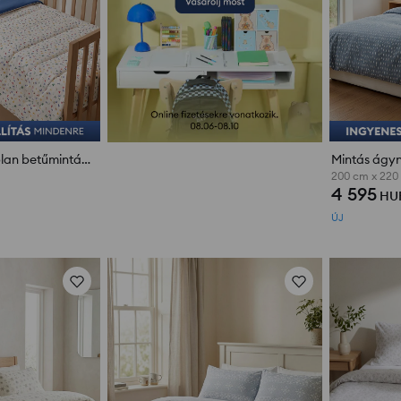
Szett: párna és paplan betűmintával
Mintás ágy
200 cm x 220
4 595
HU
ÚJ