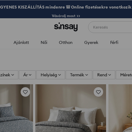
GYENES KISZÁLLÍTÁS mindenre 🎒 Online fizetésekre vonatkozik
Vásárolj most >>
Keresés
Ajánlott
Női
Otthon
Gyerek
Férfi
zínek
Ár
Helyiség
Termék
Rend
Méret