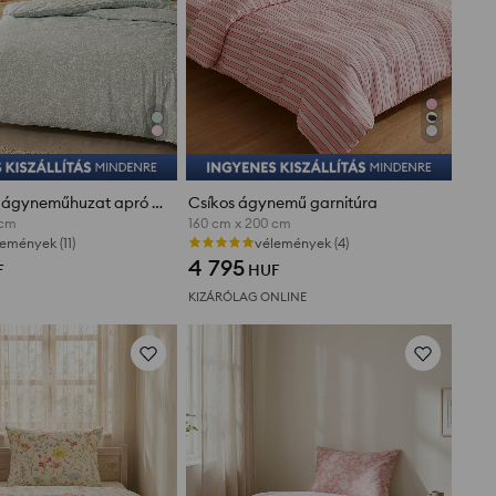
Mikroszálas ágyneműhuzat apró növényi mintával
Csíkos ágynemű garnitúra
 cm
160 cm x 200 cm
emények (11)
vélemények (4)
4 795
F
HUF
KIZÁRÓLAG ONLINE