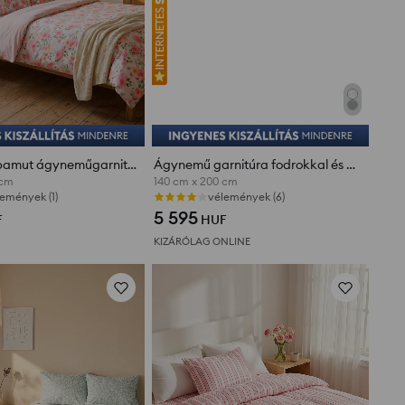
Kétoldalas pamut ágyneműgarnitúra virágmintával
Ágynemű garnitúra fodrokkal és finom struktúrával
 cm
140 cm x 200 cm
emények (1)
Utolsó darabok
5 595
F
HUF
KIZÁRÓLAG ONLINE