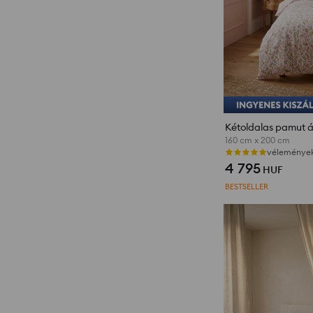
160 cm x 200 cm
vélemények 
4 795
HUF
BESTSELLER