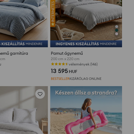
nemű garnitúra
Pamut ágynemű
 cm
200 cm x 220 cm
vélemények (146)
F
13 595
HUF
BESTSELLER
KIZÁRÓLAG ONLINE