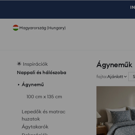
IN
Magyarország (Hungary)
Ágyneműk
🌟 Inspirációk
Nappali és hálószoba
fajta
:
Ajánlott
S
Ágynemű
100 cm x 135 cm
Lepedők és matrac
huzatok
Ágytakarók