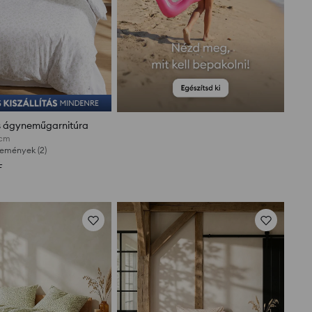
s ágyneműgarnitúra
 cm
lemények (2)
F