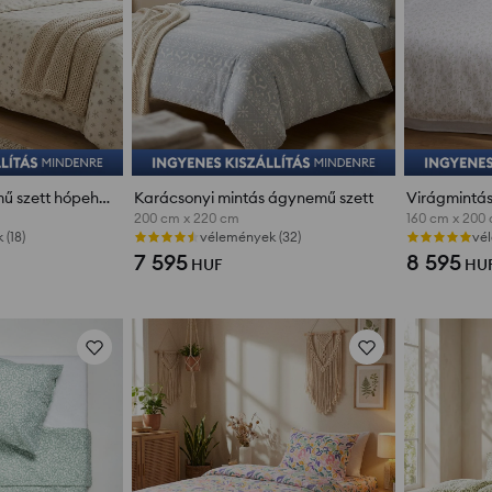
Karácsonyi ágynemű szett hópehely mintával
Karácsonyi mintás ágynemű szett
Virágmintá
200 cm x 220 cm
160 cm x 200
(18)
vélemények (32)
vé
7 595
8 595
HUF
HU