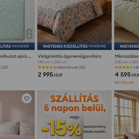
Mikroszálas ágyneműhuzat apró növényi mintával
Virágmintás ágyneműgarnitúra
140 cm x 200 cm
200 cm x 220
 (22)
vélemények (36)
vé
2 995
4 595
HUF
HU
BESTSELLER