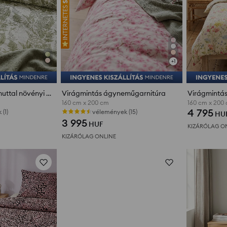
+
1
Ágynemű szett pamuttal növényi mintával
Virágmintás ágyneműgarnitúra
Virágmintá
160 cm x 200 cm
160 cm x 200
4 795
(1)
vélemények (15)
HU
3 995
HUF
KIZÁRÓLAG O
KIZÁRÓLAG ONLINE