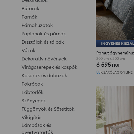
Dekorációk
Bútorok
Párnák
Párnahuzatok
Paplanok és párnák
Dísztálak és tálcák
Vázák
Dekoratív növények
200 cm x 200 cm
6 595
HUF
Virágcserepek és kaspók
ÚJ
KIZÁRÓLAG ONLINE
Kosarak és dobozok
Pokrócok
Lábtörlők
Szőnyegek
Függönyök és Sötétítők
Világítás
Lámpások és
gyertyatartók