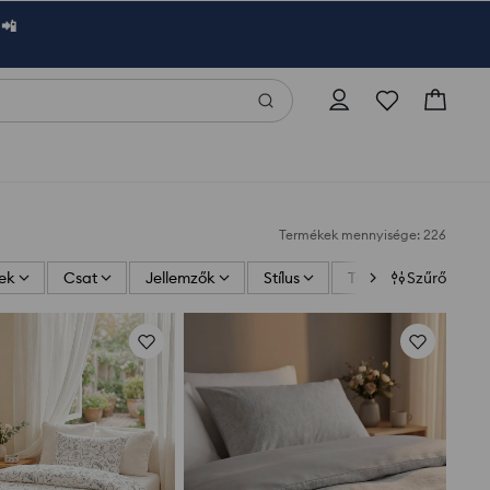
 📲
Termékek mennyisége: 226
ek
Csat
Jellemzők
Stílus
Trend
Szűrő
Minta