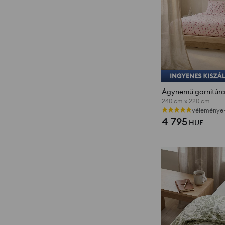
240 cm x 220 cm
vélemények 
4 795
HUF