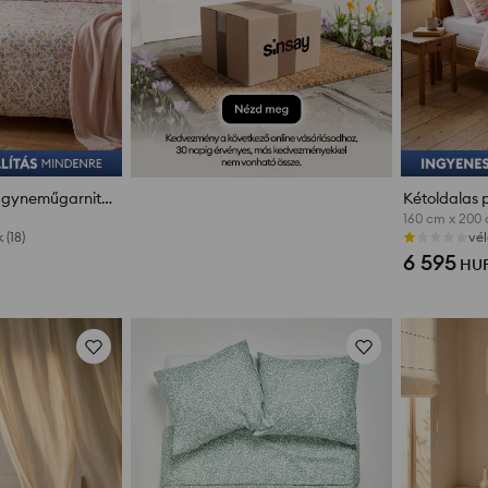
Kétoldalas pamut ágyneműgarnitúra virágmintával
160 cm x 200
(18)
vél
6 595
HU