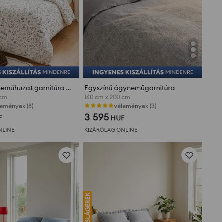
Pamut ágyneműhuzat garnitúra macska mintával
Egyszínű ágyneműgarnitúra
 cm
160 cm x 200 cm
lemények (8)
vélemények (3)
3 595
F
HUF
NLINE
KIZÁRÓLAG ONLINE