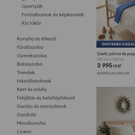
Gyertyák
Fotóalbumok és képkeretek
Kis tükör
Konyha és étkező
Fürdőszoba
Gyerekszoba
100 cm x 135 cm
Babaszoba
3 995
HUF
Trendek
KIZÁRÓLAG ONLINE
Háziállatoknak
Kert és erkély
Felújítás és belsőépítészet
Garázs és szerszámok
Gardrób
Mosókonyha
Licenc