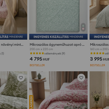
Ágynemű garnitúra növényi mintával
Mikroszálas ágyneműhuzat apró növényi mintával
200 cm x 220 cm
160 cm x 200
(1)
vélemények (9)
vél
4 795
3 995
HUF
HU
BESTSELLER
BESTSELLER