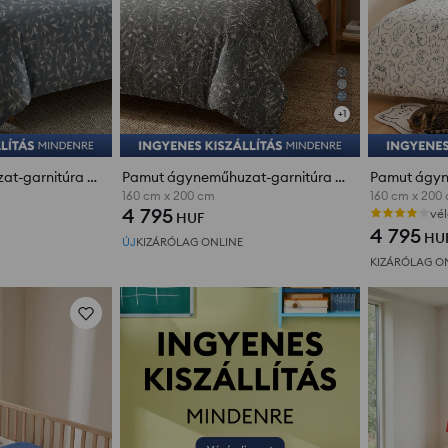
+
1
Pamut ágyneműhuzat-garnitúra növényi mintával
Pamut ágyneműhuzat-garnitúra növényi mintával
160 cm x 200 cm
160 cm x 200
4 795
vé
HUF
4 795
HU
ÚJ
KIZÁRÓLAG ONLINE
KIZÁRÓLAG O