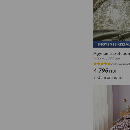
160 cm x 200 cm
vélemények 
4 795
HUF
KIZÁRÓLAG ONLINE