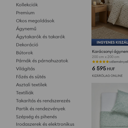
Kollekciók
Premium
Okos megoldások
Ágynemű
Ágytakarók és takarók
Dekoráció
Bútorok
200 cm x 200 cm
Párnák és párnahuzatok
vélemények 
6 595
Világítás
HUF
KIZÁRÓLAG ONLINE
Főzés és sütés
Asztali textilek
Textíliák
Takarítás és rendszerezés
Partik és rendezvények
Szépség és pihenés
Irodaszerek és elektronikus