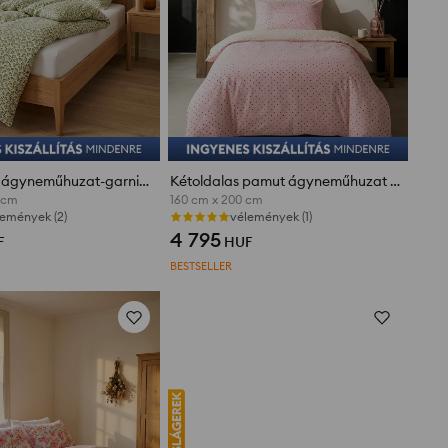
Mikroszálas ágyneműhuzat-garnitúra növényi motívummal
Kétoldalas pamut ágyneműhuzat garnitúra pöttyös mintával
 cm
160 cm x 200 cm
lemények (2)
vélemények (1)
4 795
F
HUF
BESTSELLER