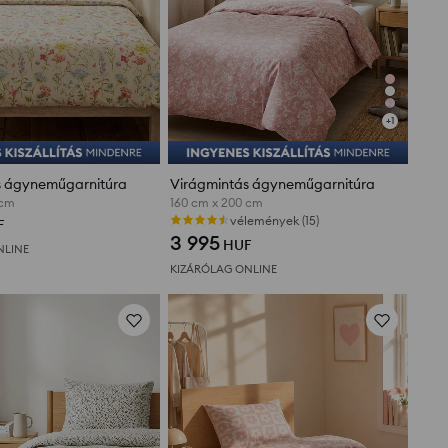
+
1
s ágyneműgarnitúra
Virágmintás ágyneműgarnitúra
 cm
160 cm x 200 cm
vélemények (15)
F
3 995
HUF
NLINE
KIZÁRÓLAG ONLINE