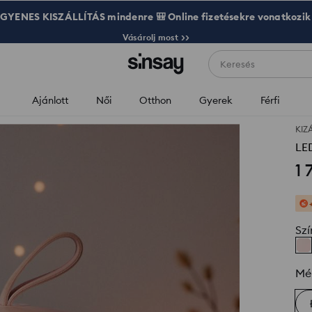
GYENES KISZÁLLÍTÁS mindenre 🎒 Online fizetésekre vonatkozik
Vásárolj most >>
Keresés
Ajánlott
Női
Otthon
Gyerek
Férfi
KIZ
LE
1 
Szí
Mé