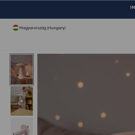
IN
Magyarország (Hungary)