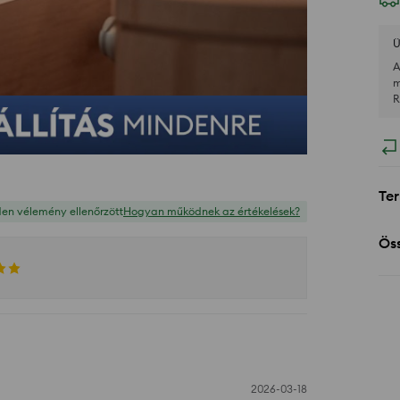
Ü
A
m
R
Ter
en vélemény ellenőrzött
Hogyan működnek az értékelések?
Öss
2026-03-18