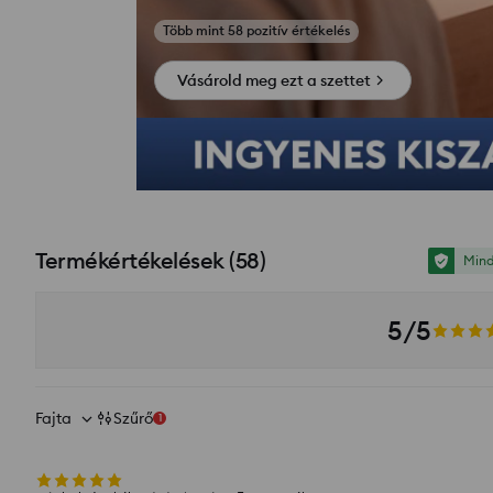
Fotók az értékelésekből
Vásárold meg ezt a szettet
Termékértékelések
(
58
)
Mind
5/5
Fajta
Szűrő
1