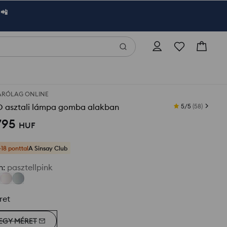
 📲
ÁRÓLAG ONLINE
D asztali lámpa gomba alakban
5/5
(
58
)
795
HUF
+18 ponttal
A Sinsay Club
n
:
pasztellpink
ret
EGY MÉRET