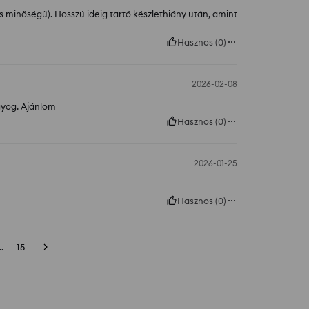
minőségű). Hosszú ideig tartó készlethiány után, amint
Hasznos
(
0
)
2026-02-08
gyog. Ajánlom
Hasznos
(
0
)
2026-01-25
Hasznos
(
0
)
..
15