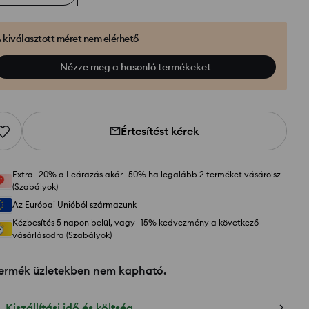
 kiválasztott méret nem elérhető
Nézze meg a hasonló termékeket
Értesítést kérek
Extra -20% a Leárazás akár -50% ha legalább 2 terméket vásárolsz
(Szabályok)
Az Európai Unióból származunk
Kézbesítés 5 napon belül, vagy -15% kedvezmény a következő
vásárlásodra (Szabályok)
termék üzletekben nem kapható.
Kiszállítási idő és költség