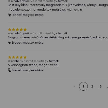
szín
:
halványkék
vásárolt méret
:
Egy termék
Best Buy idén! Már tavaly megrendeltük (kényelmes, könnyű, magas 
megjelent, azonnal rendeltek még újat. Ajánlott 🔥
Eredeti megtekintése
szín
:
halványkék
vásárolt méret
:
Egy termék
Nagyon sikeres vásárlás, esztétikailag szép megjelenésű, sokáig ra
Eredeti megtekintése
szín
:
fehér
vásárolt méret
:
Egy termék
A valóságban szebb, megéri venni
Eredeti megtekintése
1
2
3
.