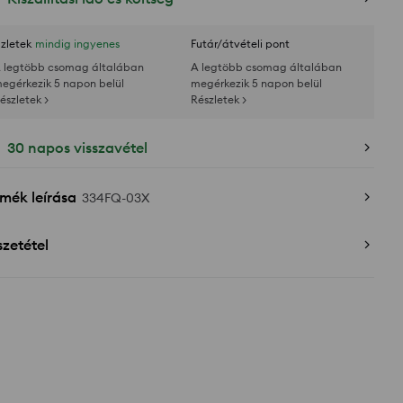
zletek
mindig ingyenes
Futár/átvételi pont
 legtöbb csomag általában
A legtöbb csomag általában
egérkezik 5 napon belül
megérkezik 5 napon belül
észletek >
Részletek >
30 napos visszavétel
mék leírása
334FQ-03X
zetétel