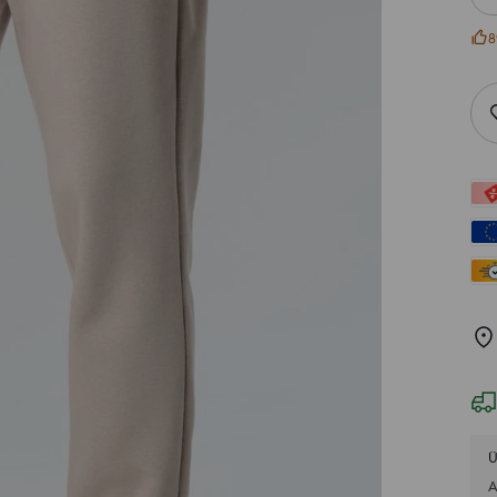
8
Ü
A