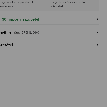
egérkezik 5 napon belül
megérkezik 5 napon belül
észletek >
Részletek >
30 napos visszavétel
mék leírása
575HL-08X
zetétel