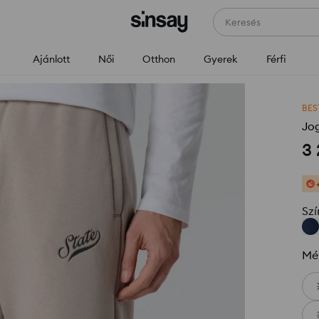
Keresés
Ajánlott
Női
Otthon
Gyerek
Férfi
BES
Jo
3
Szí
Mé