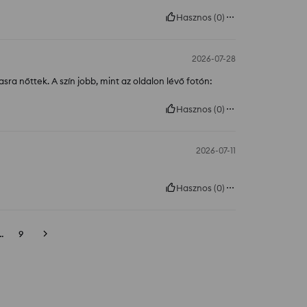
Hasznos
(
0
)
2026-07-28
a nőttek. A szín jobb, mint az oldalon lévő fotón:
Hasznos
(
0
)
2026-07-11
Hasznos
(
0
)
..
9