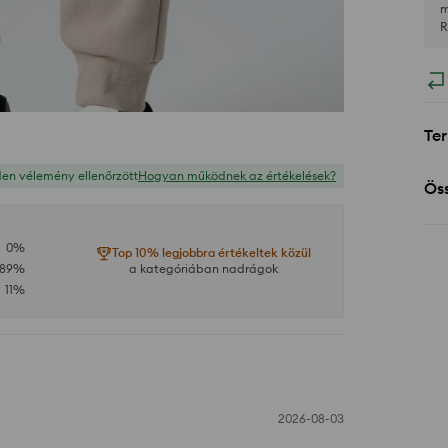
m
R
Ter
en vélemény ellenőrzött
Hogyan működnek az értékelések?
Öss
0
%
Top 10% legjobbra értékeltek közül
89
%
a kategóriában nadrágok
11
%
2026-08-03