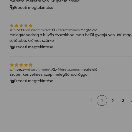
méretről méretre van. Szuper minőség
Eredeti megtekintése
szín
:
bézs
vásárolt méret
:
XL
Méretazonos
:
megfelelő
Melegítőnadrág a hűvös évszakhoz, mert belül gyapjú van. 180 magasr
sötétebb, krémes szürke
Eredeti megtekintése
szín
:
bézs
vásárolt méret
:
XL
Méretazonos
:
megfelelő
Szuper kényelmes, szép melegítőnadrággal
Eredeti megtekintése
1
2
3
.