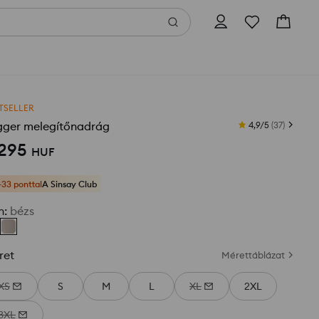
TSELLER
gger melegítőnadrág
4,9/5
(
37
)
 295
HUF
+33 ponttal
A Sinsay Club
n
:
bézs
ret
Mérettáblázat
XS
S
M
L
XL
2XL
3XL