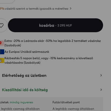
9
%
vásárló szerint a termék igazodik a mérethez
kosárba
3 295 HUF
Extra -20% a Leárazás akár -50% ha legalább 2 terméket vásárolsz
(Szabályok)
Az Európai Unióból származunk
Kézbesítés 5 napon belül, vagy -15% kedvezmény a következő
vásárlásodra (Szabályok)
Elérhetőség az üzletben
Kiszállítási idő és költség
zletek
mindig ingyenes
Futár/átvételi pont
 legtöbb csomag általában
A legtöbb csomag általában