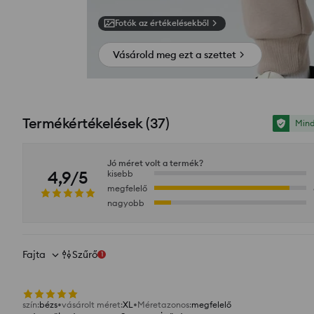
Fotók az értékelésekből
Vásárold meg ezt a szettet
Termékértékelések
(
37
)
Mind
Jó méret volt a termék?
4,9/5
kisebb
megfelelő
nagyobb
Fajta
Szűrő
1
szín
:
bézs
vásárolt méret
:
XL
Méretazonos
:
megfelelő