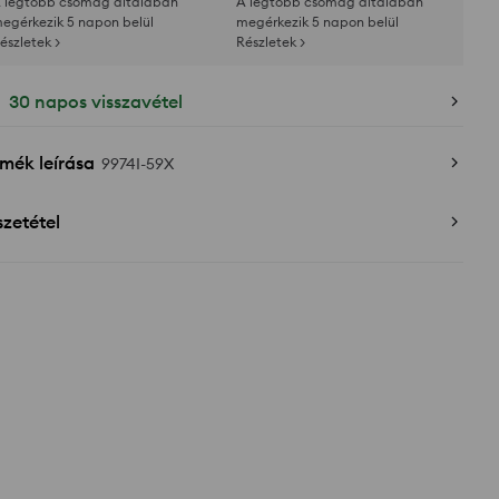
 legtöbb csomag általában
A legtöbb csomag általában
egérkezik 5 napon belül
megérkezik 5 napon belül
észletek >
Részletek >
30 napos visszavétel
mék leírása
9974I-59X
zetétel