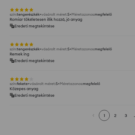
szín
:
tengerészkék
vásárolt méret
:
S
Méretazonos
:
megfelelő
Romiar tökéletesen illik hozzá, jó anyag
Eredeti megtekintése
szín
:
tengerészkék
vásárolt méret
:
S
Méretazonos
:
megfelelő
Remek ing
Eredeti megtekintése
szín
:
fekete
vásárolt méret
:
S
Méretazonos
:
megfelelő
Közepes anyag
Eredeti megtekintése
1
2
3
.