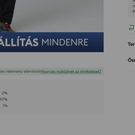
A
m
R
Ter
Öss
en vélemény ellenőrzött
Hogyan működnek az értékelések?
2
%
97
%
1
%