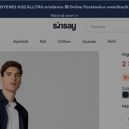
GYENES KISZÁLLÍTÁS mindenre 🎒 Online fizetésekre vonatkozik
Vásárolj most >>
Keresés
Ajánlott
Női
Otthon
Gyerek
Férfi
Ing
2
Szí
Mé