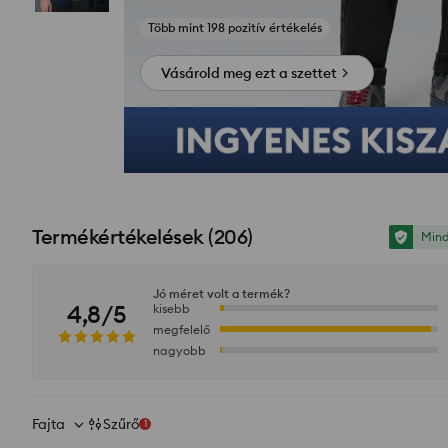
Fotók az értékelésekből
Vásárold meg ezt a szettet
Termékértékelések
(
206
)
Mind
Jó méret volt a termék?
4,8/5
kisebb
megfelelő
nagyobb
Fajta
Szűrő
1