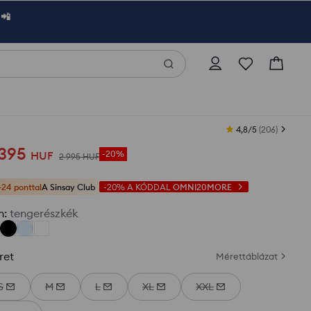
 📲
4,8/5
(
206
)
 395
HUF
-20%
2 995
HUF
+24 ponttal
A Sinsay Club
-20%
A KÓDDAL
OMNI20MORE
n
:
tengerészkék
ret
Mérettáblázat
S
M
L
XL
XXL