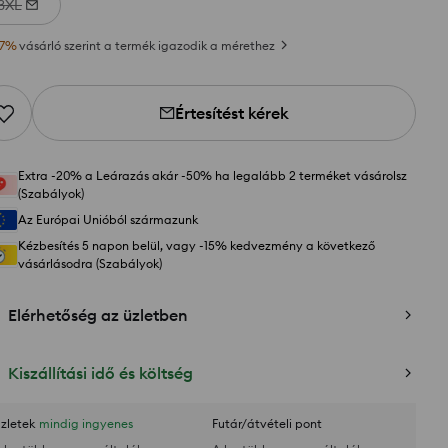
3XL
7
%
vásárló szerint a termék igazodik a mérethez
Értesítést kérek
Extra -20% a Leárazás akár -50% ha legalább 2 terméket vásárolsz
(Szabályok)
Az Európai Unióból származunk
Kézbesítés 5 napon belül, vagy -15% kedvezmény a következő
vásárlásodra (Szabályok)
Elérhetőség az üzletben
Kiszállítási idő és költség
zletek
mindig ingyenes
Futár/átvételi pont