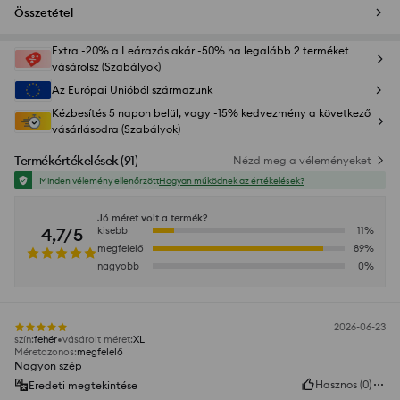
Összetétel
Extra -20% a Leárazás akár -50% ha legalább 2 terméket
vásárolsz (Szabályok)
Az Európai Unióból származunk
Kézbesítés 5 napon belül, vagy -15% kedvezmény a következő
vásárlásodra (Szabályok)
Termékértékelések
(
91
)
Nézd meg a véleményeket
Minden vélemény ellenőrzött
Hogyan működnek az értékelések?
Jó méret volt a termék?
4,7/5
kisebb
11
%
megfelelő
89
%
nagyobb
0
%
2026-06-23
szín
:
fehér
vásárolt méret
:
XL
Méretazonos
:
megfelelő
Nagyon szép
Hasznos
(
0
)
Eredeti megtekintése