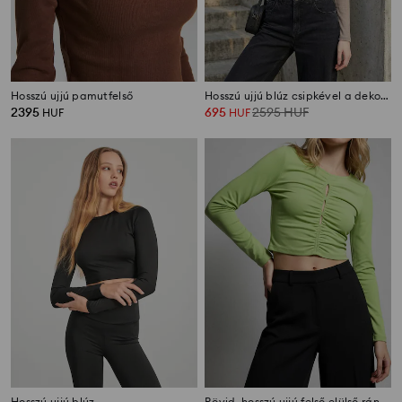
Hosszú ujjú pamutfelső
Hosszú ujjú blúz csipkével a dekoltázson
2395
695
2595
HUF
HUF
HUF
Hosszú ujjú blúz
Rövid, hosszú ujjú felső elülső ráncolással