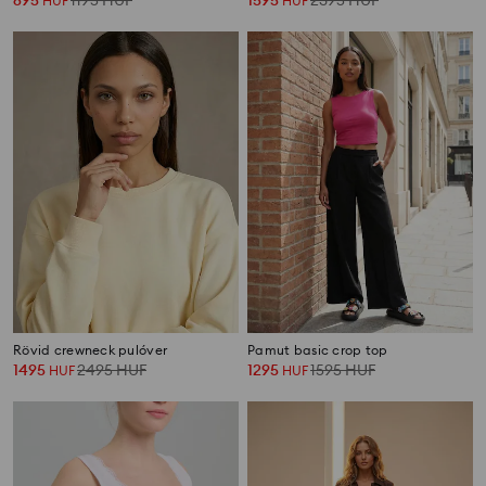
695
1195
HUF
1595
2395
HUF
HUF
HUF
Rövid crewneck pulóver
Pamut basic crop top
1495
2495
HUF
1295
1595
HUF
HUF
HUF