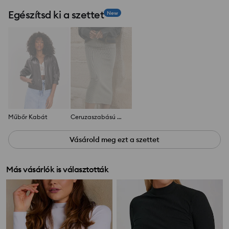
Egészítsd ki a szettet
New
Műbőr Kabát
Ceruzaszabású midiszoknya
Vásárold meg ezt a szettet
Más vásárlók is választották