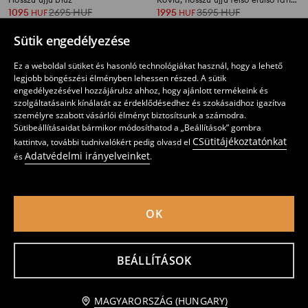
1095
2695
HUF
1995
3595
HUF
HUF
HUF
Sütik engedélyezése
Ez a weboldal sütiket és hasonló technológiákat használ, hogy a lehető
legjobb böngészési élményben lehessen részed. A sütik
engedélyezésével hozzájárulsz ahhoz, hogy ajánlott termékeink és
szolgáltatásaink kínálatát az érdeklődésedhez és szokásaidhoz igazítva
személyre szabott vásárlói élményt biztosítsunk a számodra.
Sütibeállításaidat bármikor módosíthatod a „Beállítások” gombra
CSütitájékoztatónkat
kattintva, további tudnivalókért pedig olvasd el
Adatvédelmi irányelveinket
és
.
OK
Mintás crop blúz hosszú ujjal
Hosszú ujjú pamutfelső
1795
3595
HUF
1495
HUF
HUF
BEÁLLÍTÁSOK
Értesítést kérek
MAGYARORSZÁG (HUNGARY)