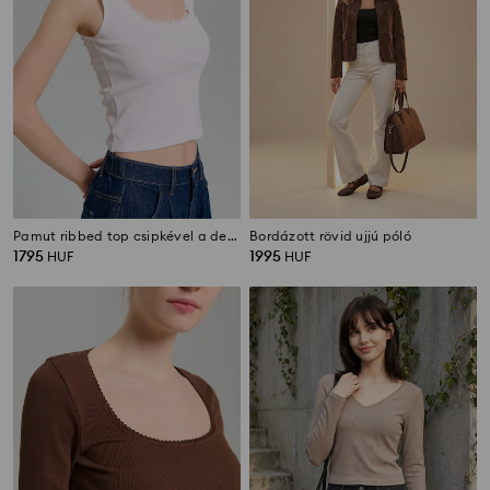
Pamut ribbed top csipkével a dekolt körül
Bordázott rövid ujjú póló
1795
1995
HUF
HUF