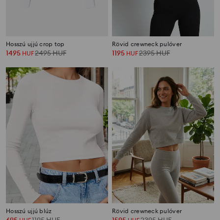
Hosszú ujjú crop top
Rövid crewneck pulóver
1495
2495
HUF
1195
2395
HUF
HUF
HUF
Hosszú ujjú blúz
Rövid crewneck pulóver