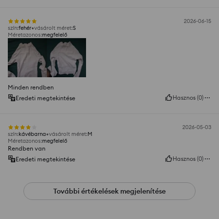
2026-06-15
szín
:
fehér
vásárolt méret
:
S
Méretazonos
:
megfelelő
Minden rendben
Hasznos
(
0
)
Eredeti megtekintése
2026-05-03
szín
:
kávébarna
vásárolt méret
:
M
Méretazonos
:
megfelelő
Rendben van
Hasznos
(
0
)
Eredeti megtekintése
További értékelések megjelenítése