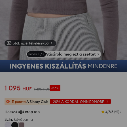
Fotók az értékelésekből
Vásárold meg ezt a szettet
képek
1
/
7
1 095
HUF
-27%
1 495
HUF
+11 ponttal
A Sinsay Club
-20%
A KÓDDAL
OMNI20MORE
Hosszú ujjú crop top
4,7/5
(
91
)
Szín
:
kávébarna