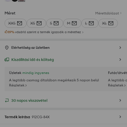
Méret
Mérettáblázat
XXS
XS
S
M
L
XL
89
%
vásárló szerint a termék igazodik a mérethez
Elérhetőség az üzletben
Kiszállítási idő és költség
Üzletek
mindig ingyenes
Futár/átvét
A legtöbb csomag általában megérkezik 5 napon belül
A legtöbb 
Részletek >
Részletek >
30 napos visszavétel
Termék leírása
912CG-84X