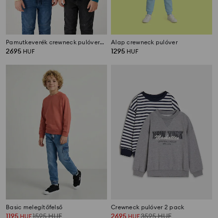
Pamutkeverék crewneck pulóverek 2 pack
Alap crewneck pulóver
2695
1295
HUF
HUF
Basic melegítőfelső
Crewneck pulóver 2 pack
1195
1595
HUF
2695
3595
HUF
HUF
HUF