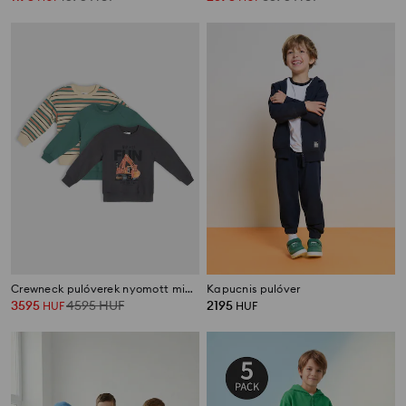
Crewneck pulóverek nyomott mintával és csíkokkal 3 pack
Kapucnis pulóver
3595
4595
HUF
2195
HUF
HUF