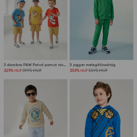
3 darabos PAW Patrol pamut rövid ujjú póló szett
5 jogger melegítőnadrág
3295
3995
HUF
3595
5595
HUF
HUF
HUF