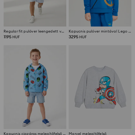
Regular fit pulóver leengedett vállmegoldással
Kapucnis pulóver mintával Lego Ninjago
1195
3295
HUF
HUF
Kapucnis cipzáras melegítőfelső Marvel
Marvel melegítőfelső