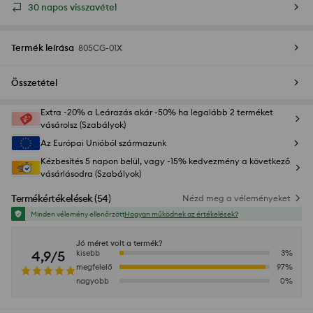
30 napos visszavétel
Termék leírása
805CG-01X
Összetétel
Extra -20% a Leárazás akár -50% ha legalább 2 terméket
vásárolsz (Szabályok)
Az Európai Unióból származunk
Kézbesítés 5 napon belül, vagy -15% kedvezmény a következő
vásárlásodra (Szabályok)
Termékértékelések
(
54
)
Nézd meg a véleményeket
Minden vélemény ellenőrzött
Hogyan működnek az értékelések?
Jó méret volt a termék?
4,9/5
kisebb
3
%
megfelelő
97
%
nagyobb
0
%