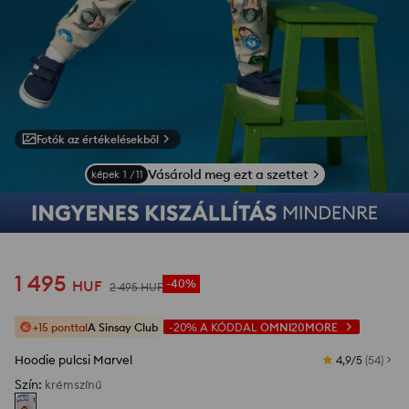
Fotók az értékelésekből
Vásárold meg ezt a szettet
képek
1
/
11
1 495
HUF
-40%
2 495
HUF
+15 ponttal
A Sinsay Club
-20%
A KÓDDAL
OMNI20MORE
Hoodie pulcsi Marvel
4,9/5
(
54
)
Szín
:
krémszínű