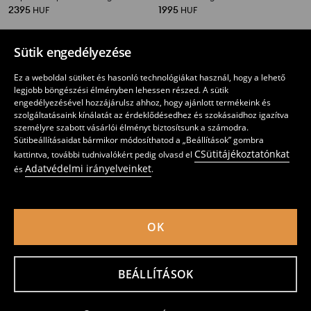
2395
1995
HUF
HUF
Sütik engedélyezése
Ez a weboldal sütiket és hasonló technológiákat használ, hogy a lehető
legjobb böngészési élményben lehessen részed. A sütik
engedélyezésével hozzájárulsz ahhoz, hogy ajánlott termékeink és
szolgáltatásaink kínálatát az érdeklődésedhez és szokásaidhoz igazítva
személyre szabott vásárlói élményt biztosítsunk a számodra.
Sütibeállításaidat bármikor módosíthatod a „Beállítások” gombra
CSütitájékoztatónkat
kattintva, további tudnivalókért pedig olvasd el
Adatvédelmi irányelveinket
és
.
OK
Transformers melegítőfelső
Pokémon melegítőfelső
1395
1595
HUF
1395
1895
HUF
HUF
HUF
BEÁLLÍTÁSOK
Értesítést kérek