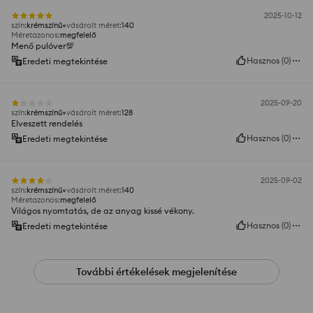
2025-10-12
szín
:
krémszínű
vásárolt méret
:
140
Méretazonos
:
megfelelő
Menő pulóver💯
Hasznos
(
0
)
Eredeti megtekintése
2025-09-20
szín
:
krémszínű
vásárolt méret
:
128
Elveszett rendelés
Hasznos
(
0
)
Eredeti megtekintése
2025-09-02
szín
:
krémszínű
vásárolt méret
:
140
Méretazonos
:
megfelelő
Világos nyomtatás, de az anyag kissé vékony.
Hasznos
(
0
)
Eredeti megtekintése
További értékelések megjelenítése