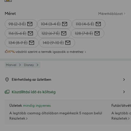
Méret
Mérettáblázat
98 (2-3 É)
104 (3-4 É)
110 (4-5 É)
116 (5-6 É)
122 (6-7 É)
128 (7-8 É)
134 (8-9 É)
140 (9-10 É)
97
%
vásárló szerint a termék igazodik a mérethez
Marvel
Disney
Elérhetőség az üzletben
Kiszállítási idő és költség
Üzletek
mindig ingyenes
Futár/átvét
A legtöbb csomag általában megérkezik 5 napon belül
A legtöbb 
Részletek >
Részletek >