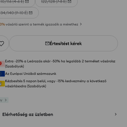
110/116 (4-6 É)
122/128 (7-8 É)
134/140 (9-10 É)
3
%
vásárló szerint a termék igazodik a mérethez
Értesítést kérek
Extra -20% a Leárazás akár -50% ha legalább 2 terméket vásárolsz
(Szabályok)
Az Európai Unióból származunk
Kézbesítés 5 napon belül, vagy -15% kedvezmény a következő
vásárlásodra (Szabályok)
ey
Elérhetőség az üzletben