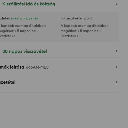
Kiszállítási idő és költség
zletek
mindig ingyenes
Futár/átvételi pont
 legtöbb csomag általában
A legtöbb csomag általában
egérkezik 5 napon belül
megérkezik 5 napon belül
észletek >
Részletek >
30 napos visszavétel
mék leírása
666AN-MLC
zetétel