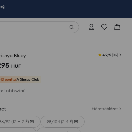
 📲
isnya Bluey
4,9/5
(
36
)
295
HUF
+13 ponttal
A Sinsay Club
n
:
többszínű
ret
Mérettáblázat
86/92 (12 H-2 É)
98/104 (2-4 É)