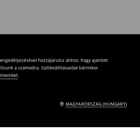
 engedélyezésével hozzájárulsz ahhoz, hogy ajánlott
sítsunk a számodra. Sütibeállításaidat bármikor
elveinket
.
MAGYARORSZÁG (HUNGARY)