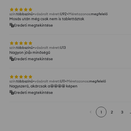
szín
:
többszínű
vásárolt méret
:
U92
Méretazonos
:
megfelelő
Mosás után még csak nem is tablettáztak
Eredeti megtekintése
szín
:
többszínű
vásárolt méret
:
U13
Nagyon jó👍️ minőségű
Eredeti megtekintése
szín
:
többszínű
vásárolt méret
:
U11
Méretazonos
:
megfelelő
Nagyszerű, akárcsak a🤩🤩🤩🤩 képen
Eredeti megtekintése
1
2
3
.