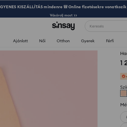
GYENES KISZÁLLÍTÁS mindenre 🎒 Online fizetésekre vonatkozik
Vásárolj most >>
Keresés
Ajánlott
Női
Otthon
Gyerek
Férfi
Har
1 
Szí
Mé