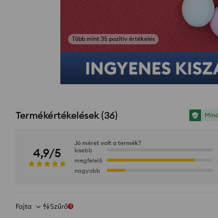
Több mint 35 pozitív értékelés
Fotók az értékelésekből
Termékértékelések
(
36
)
Mind
Jó méret volt a termék?
4,9/5
kisebb
megfelelő
nagyobb
Fajta
Szűrő
1