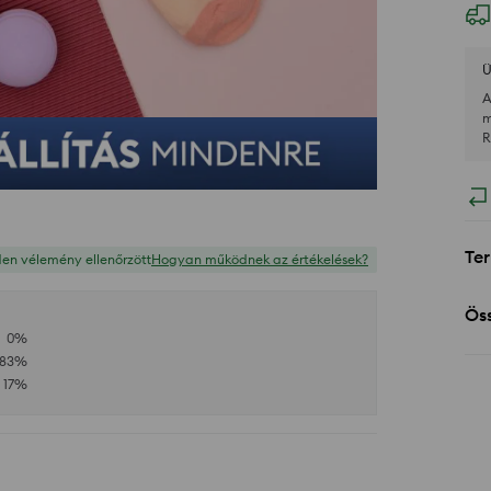
Ü
A
m
R
Ter
en vélemény ellenőrzött
Hogyan működnek az értékelések?
Öss
0
%
83
%
17
%