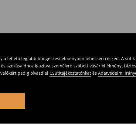
gy a lehető legjobb böngészési élményben lehessen részed. A sütik
 és szokásaidhoz igazítva személyre szabott vásárlói élményt bizto
ivalókért pedig olvasd el
CSütitájékoztatónkat
és
Adatvédelmi irány