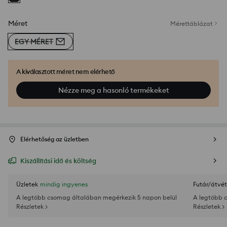
Méret
Mérettáblázat
EGY MÉRET
A kiválasztott méret nem elérhető
Nézze meg a hasonló termékeket
Elérhetőség az üzletben
Kiszállítási idő és költség
Üzletek
mindig ingyenes
Futár/átvét
A legtöbb csomag általában megérkezik 5 napon belül
A legtöbb 
Részletek >
Részletek >