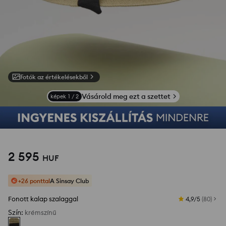
Fotók az értékelésekből
Vásárold meg ezt a szettet
képek
1
/
2
2 595
HUF
+26 ponttal
A Sinsay Club
Fonott kalap szalaggal
4,9/5
(
80
)
Szín
:
krémszínű