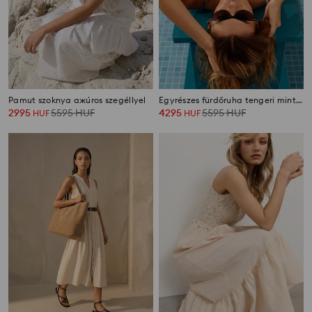
Pamut szoknya ажúros szegéllyel
Egyrészes fürdőruha tengeri mintával
2995
5595
HUF
4295
5595
HUF
HUF
HUF