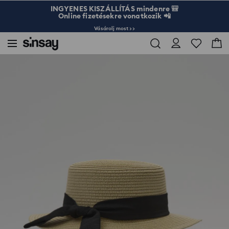
INGYENES KISZÁLLÍTÁS mindenre 🎒
Online fizetésekre vonatkozik 📲
Vásárolj most >>
Sinsay
Női
Táskák és kiegészítők
Fonott kalap szalaggal