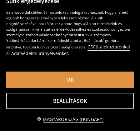
Sütik engedélyezése
Ez a weboldal sütiket és hasonló technológiákat használ, hogy a lehető
legjobb böngészési élményben lehessen részed. A sütik
engedélyezésével hozzájárulsz ahhoz, hogy ajánlott termékeink és
szolgáltatásaink kínálatát az érdeklődésedhez és szokásaidhoz igazítva
személyre szabott vásárlói élményt biztosítsunk a számodra.
Sütibeállításaidat bármikor módosíthatod a „Beállítások” gombra
CSütitájékoztatónkat
kattintva, további tudnivalókért pedig olvasd el
Adatvédelmi irányelveinket
és
.
OK
Pamut baseballsapka hímzéssel
Pamut baseball sapka
1995
1095
HUF
HUF
BEÁLLÍTÁSOK
Értesítést kérek
MAGYARORSZÁG (HUNGARY)