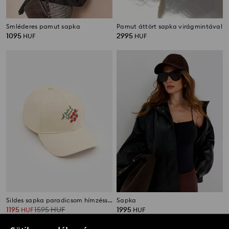
Smléderes pamut sapka
Pamut áttört sapka virágmintával
1095
2995
HUF
HUF
Sildes sapka paradicsom hímzéssel
Sapka
1195
1595
HUF
1995
HUF
HUF