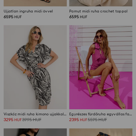
Ujjatlan ingruha midi övvel
Pamut midi ruha crochet toppal
6595
6595
HUF
HUF
Viszkóz midi ruha kimono ujjakkal, absztrakt mintával
Egyrészes fürdőruha egyvállas fazonban díszes masnival
3295
3995
HUF
2395
5595
HUF
HUF
HUF