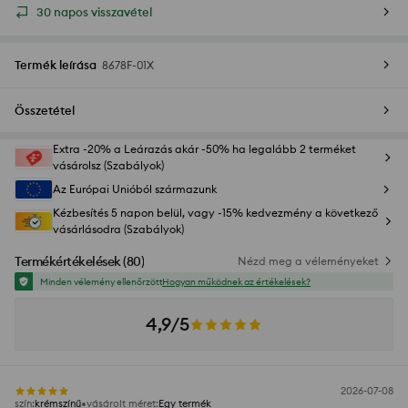
30 napos visszavétel
Termék leírása
8678F-01X
Összetétel
Extra -20% a Leárazás akár -50% ha legalább 2 terméket
vásárolsz (Szabályok)
Az Európai Unióból származunk
Kézbesítés 5 napon belül, vagy -15% kedvezmény a következő
vásárlásodra (Szabályok)
Termékértékelések
(
80
)
Nézd meg a véleményeket
Minden vélemény ellenőrzött
Hogyan működnek az értékelések?
4,9/5
2026-07-08
szín
:
krémszínű
vásárolt méret
:
Egy termék