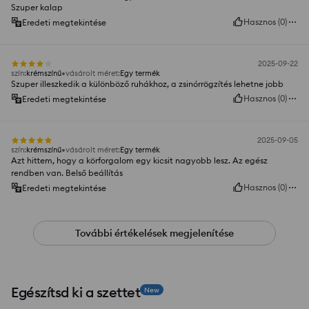
Szuper kalap
Hasznos
(
0
)
Eredeti megtekintése
2025-09-22
szín
:
krémszínű
vásárolt méret
:
Egy termék
Szuper illeszkedik a különböző ruhákhoz, a zsinórrögzítés lehetne jobb
Hasznos
(
0
)
Eredeti megtekintése
2025-09-05
szín
:
krémszínű
vásárolt méret
:
Egy termék
Azt hittem, hogy a körforgalom egy kicsit nagyobb lesz. Az egész
rendben van. Belső beállítás
Hasznos
(
0
)
Eredeti megtekintése
További értékelések megjelenítése
Egészítsd ki a szettet
New