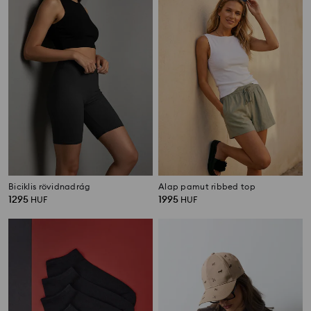
Biciklis rövidnadrág
Alap pamut ribbed top
1295
1995
HUF
HUF