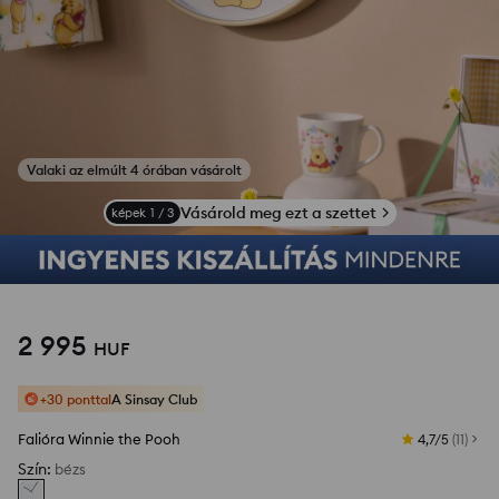
Valaki az elmúlt 4 órában vásárolt
Vásárold meg ezt a szettet
képek
1
/
3
2 995
HUF
+30 ponttal
A Sinsay Club
Falióra Winnie the Pooh
4,7/5
(
11
)
Szín
:
bézs