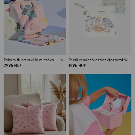
Takaró fluoreszkáló mintával Lilo & Stitch
Textil rendezőkészlet cipzárral Winnie the Pooh
2995
1995
HUF
HUF