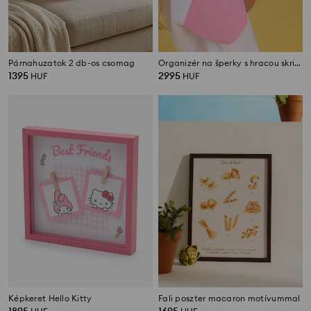
Párnahuzatok 2 db-os csomag
Organizér na šperky s hracou skrinkou Toy Story
1395
2995
HUF
HUF
Képkeret Hello Kitty
Fali poszter macaron motívummal