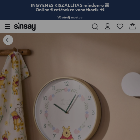
INGYENES KISZÁLLÍTÁS mindenre 🎒
Online fizetésekre vonatkozik 📲
Vásárolj most >>