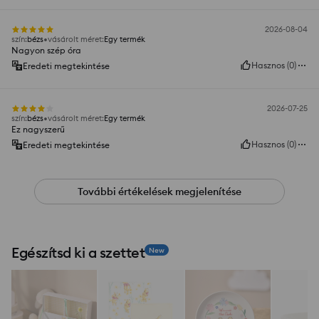
2026-08-04
szín
:
bézs
vásárolt méret
:
Egy termék
Nagyon szép óra
Hasznos
(
0
)
Eredeti megtekintése
2026-07-25
szín
:
bézs
vásárolt méret
:
Egy termék
Ez nagyszerű
Hasznos
(
0
)
Eredeti megtekintése
További értékelések megjelenítése
Egészítsd ki a szettet
New