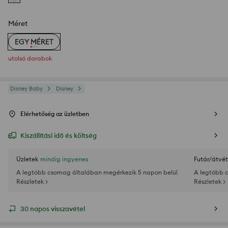
Méret
EGY MÉRET
utolsó darabok
Disney Baby
Disney
Elérhetőség az üzletben
Kiszállítási idő és költség
Üzletek
mindig ingyenes
Futár/átvét
A legtöbb csomag általában megérkezik 5 napon belül
A legtöbb 
Részletek >
Részletek >
30 napos visszavétel