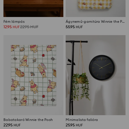
Fém lámpás
Ágynemű-garnitúra Winnie the Pooh
1295
2295
HUF
5595
HUF
HUF
Babatakaró Winnie the Pooh
Minimalista falióra
2295
2595
HUF
HUF