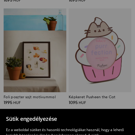
1895
1695
HUF
HUF
Fali poszter sajt motívummal
Képkeret Pusheen the Cat
1995
1095
HUF
HUF
Sütik engedélyezése
Ez a weboldal sütiket és hasonló technológiákat használ, hogy a lehető