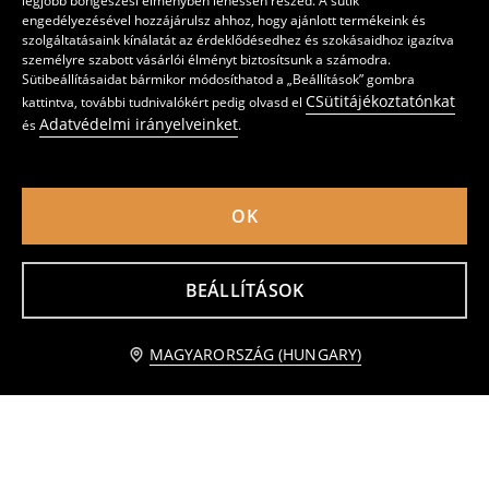
legjobb böngészési élményben lehessen részed. A sütik
engedélyezésével hozzájárulsz ahhoz, hogy ajánlott termékeink és
szolgáltatásaink kínálatát az érdeklődésedhez és szokásaidhoz igazítva
személyre szabott vásárlói élményt biztosítsunk a számodra.
Sütibeállításaidat bármikor módosíthatod a „Beállítások” gombra
CSütitájékoztatónkat
kattintva, további tudnivalókért pedig olvasd el
Adatvédelmi irányelveinket
és
.
OK
Kerek falióra
Fotóalbum Lilo & Stitch
2595
1095
HUF
HUF
BEÁLLÍTÁSOK
kosárba
MAGYARORSZÁG (HUNGARY)
2 995 HUF