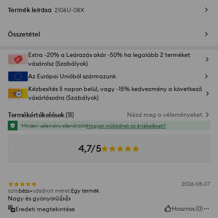
Termék leírása
2106U-08X
Összetétel
Extra -20% a Leárazás akár -50% ha legalább 2 terméket
vásárolsz (Szabályok)
Az Európai Unióból származunk
Kézbesítés 5 napon belül, vagy -15% kedvezmény a következő
vásárlásodra (Szabályok)
Termékértékelések
(
11
)
Nézd meg a véleményeket
Minden vélemény ellenőrzött
Hogyan működnek az értékelések?
4,7/5
2026-08-07
szín
:
bézs
vásárolt méret
:
Egy termék
Nagy és gyönyörű👍️👍️
Hasznos
(
0
)
Eredeti megtekintése