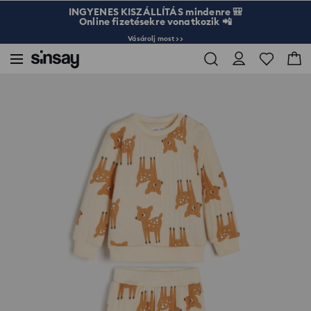
INGYENES KISZÁLLÍTÁS mindenre 🎒
Online fizetésekre vonatkozik 📲
Vásárolj most >>