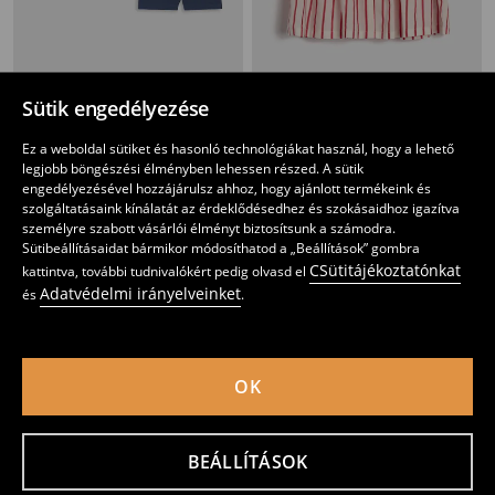
Biciklis rövidnadrág 5 pack
Viszkóz ruha
Sütik engedélyezése
2195
3995
HUF
995
2595
HUF
HUF
HUF
Ez a weboldal sütiket és hasonló technológiákat használ, hogy a lehető
legjobb böngészési élményben lehessen részed. A sütik
engedélyezésével hozzájárulsz ahhoz, hogy ajánlott termékeink és
szolgáltatásaink kínálatát az érdeklődésedhez és szokásaidhoz igazítva
személyre szabott vásárlói élményt biztosítsunk a számodra.
Sütibeállításaidat bármikor módosíthatod a „Beállítások” gombra
CSütitájékoztatónkat
kattintva, további tudnivalókért pedig olvasd el
Adatvédelmi irányelveinket
és
.
OK
BEÁLLÍTÁSOK
2 darab leggings
Rövid ujjú póló szett 2 db
1095
1595
HUF
1495
1795
HUF
HUF
HUF