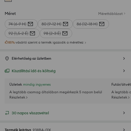
Méret
Mérettáblázat
74 (6-9 H)
80 (9-12 H)
86 (12-18 H)
92 (1,5-2 É)
98 (2-3 É)
85
%
vásárló szerint a termék igazodik a mérethez
Elérhetőség az üzletben
Kiszállítási idő és költség
Üzletek
mindig ingyenes
Futár/átvét
A legtöbb csomag általában megérkezik 5 napon belül
A legtöbb 
Részletek >
Részletek >
30 napos visszavétel
Termék leírása
938BA-01X