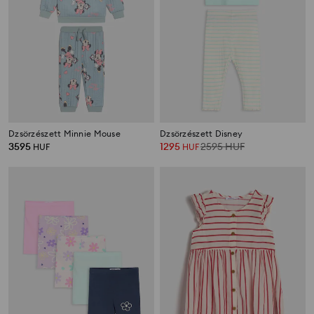
Dzsörzészett Minnie Mouse
Dzsörzészett Disney
3595
1295
2595
HUF
HUF
HUF