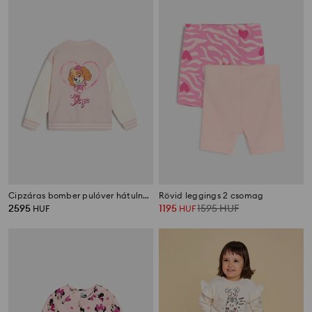
Cipzáras bomber pulóver hátulnyomtatvánnyal PAW Patrol
Rövid leggings 2 csomag
2595
1195
1595
HUF
HUF
HUF