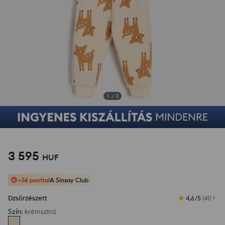
1
/
3
3 595
HUF
+36 ponttal
A Sinsay Club
Dzsörzészett
4,6/5
(
41
)
Szín
:
krémszínű