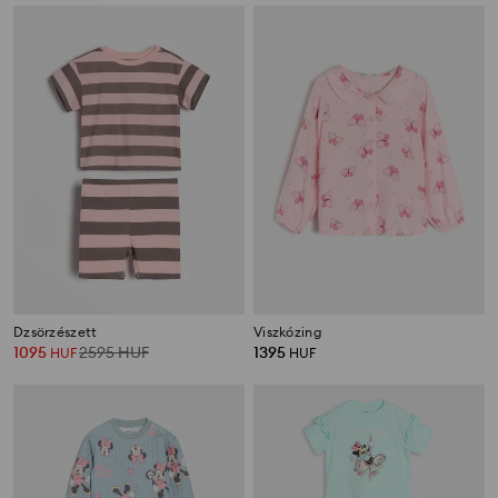
Dzsörzészett
Viszkózing
1095
2595
HUF
1395
HUF
HUF