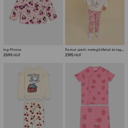
Ing Minnie
Pamut szett: melegítőfelső és leggings Mini Smiley®
2595
2195
HUF
HUF