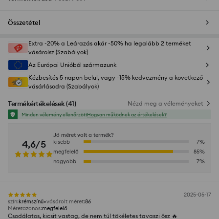
Összetétel
Extra -20% a Leárazás akár -50% ha legalább 2 terméket
vásárolsz (Szabályok)
Az Európai Unióból származunk
Kézbesítés 5 napon belül, vagy -15% kedvezmény a következő
vásárlásodra (Szabályok)
Termékértékelések
(
41
)
Nézd meg a véleményeket
Minden vélemény ellenőrzött
Hogyan működnek az értékelések?
Jó méret volt a termék?
4,6/5
kisebb
7
%
megfelelő
85
%
nagyobb
7
%
2025-05-17
szín
:
krémszínű
vásárolt méret
:
86
Méretazonos
:
megfelelő
Csodálatos, kicsit vastag, de nem túl tökéletes tavaszi ősz 🔥