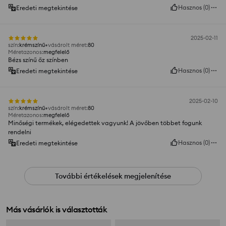
Hasznos
(
0
)
Eredeti megtekintése
2025-02-11
szín
:
krémszínű
vásárolt méret
:
80
Méretazonos
:
megfelelő
Bézs színű őz színben
Hasznos
(
0
)
Eredeti megtekintése
2025-02-10
szín
:
krémszínű
vásárolt méret
:
80
Méretazonos
:
megfelelő
Minőségi termékek, elégedettek vagyunk! A jövőben többet fogunk
rendelni
Hasznos
(
0
)
Eredeti megtekintése
További értékelések megjelenítése
Más vásárlók is választották